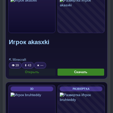
Игрок akasxki
⛏️ Minecraft
👁 39
⬇ 43
★ —
Открыть
Скачать
3D
РАЗВЕРТКА