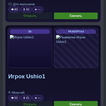
🧍‍♂️ Для мальчиков
👁 83
⬇ 42
★ —
Открыть
Скачать
3D
РАЗВЕРТКА
Игрок Ushio1
⛏️ Minecraft
👁 52
⬇ 41
★ —
Открыть
Скачать