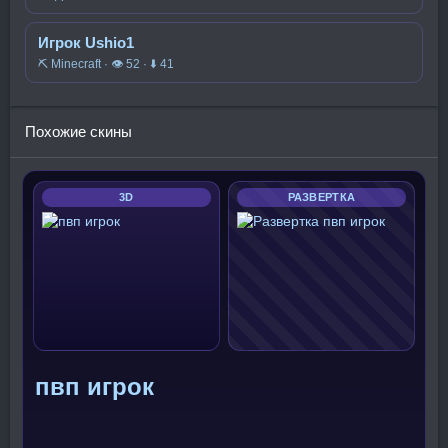
Игрок Ushio1
⛏️ Minecraft · 👁 52 · ⬇ 41
Похожие скины
3D
РАЗВЕРТКА
пвп игрок