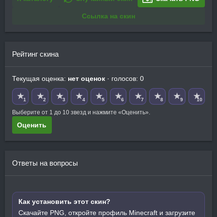
Ссылка на скин
Рейтинг скина
Текущая оценка:
нет оценок
· голосов: 0
★
★
★
★
★
★
★
★
★
★
1
2
3
4
5
6
7
8
9
10
Выберите от 1 до 10 звезд и нажмите «Оценить».
Оценить
Ответы на вопросы
Как установить этот скин?
Скачайте PNG, откройте профиль Minecraft и загрузите