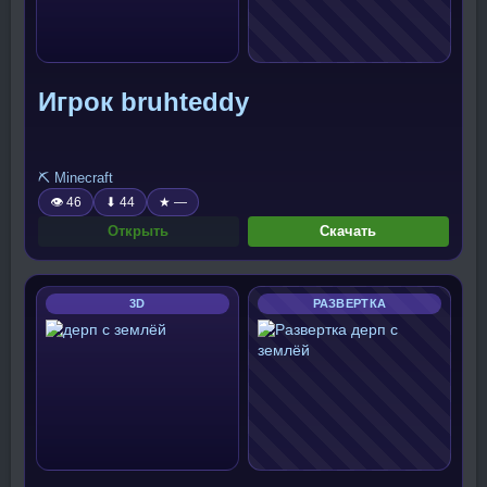
Игрок bruhteddy
⛏️ Minecraft
👁 46
⬇ 44
★ —
Открыть
Скачать
3D
РАЗВЕРТКА