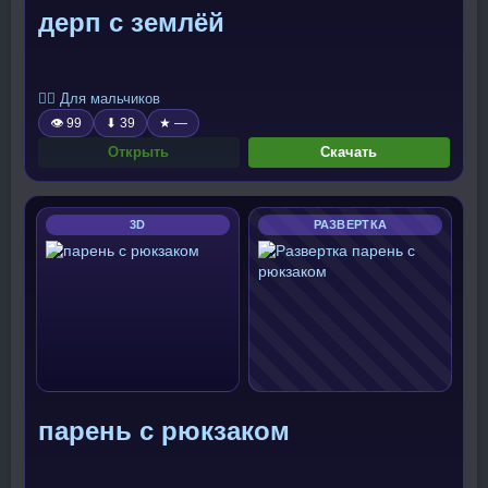
дерп с землёй
🧍‍♂️ Для мальчиков
👁 99
⬇ 39
★ —
Открыть
Скачать
3D
РАЗВЕРТКА
парень с рюкзаком