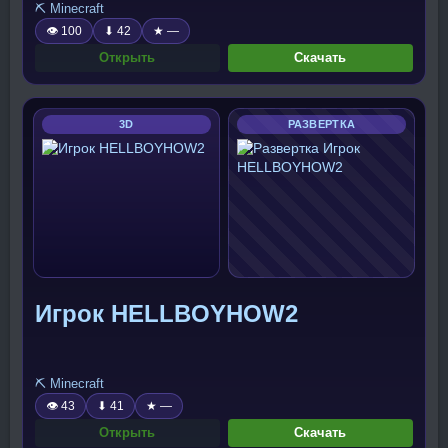
⛏️ Minecraft
👁 100
⬇ 42
★ —
Открыть
Скачать
3D
РАЗВЕРТКА
Игрок HELLBOYHOW2
⛏️ Minecraft
👁 43
⬇ 41
★ —
Открыть
Скачать