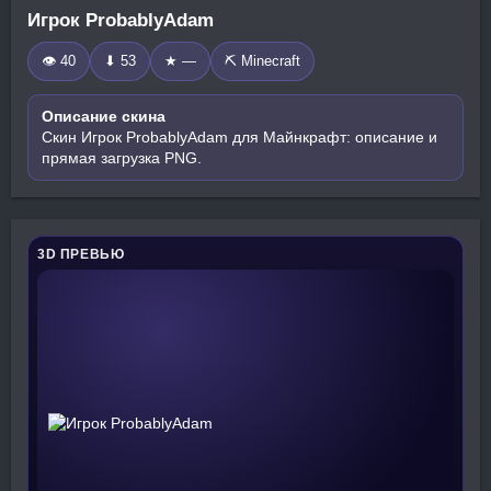
Игрок ProbablyAdam
👁 40
⬇ 53
★ —
⛏️ Minecraft
Описание скина
Скин Игрок ProbablyAdam для Майнкрафт: описание и
прямая загрузка PNG.
3D ПРЕВЬЮ