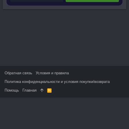
Обратная связь
Условия и правила
Политика конфиденциальности и условия покупки/возврата
Помощь
Главная
R
S
S
На данном сайте используются файлы cookie, чтобы
персонализировать контент и сохранить Ваш вход в систему,
если Вы зарегистрируетесь.
Продолжая использовать этот сайт, Вы соглашаетесь на
использование наших файлов cookie и принимаете
пользовательское соглашение и политику конфиденциальности.