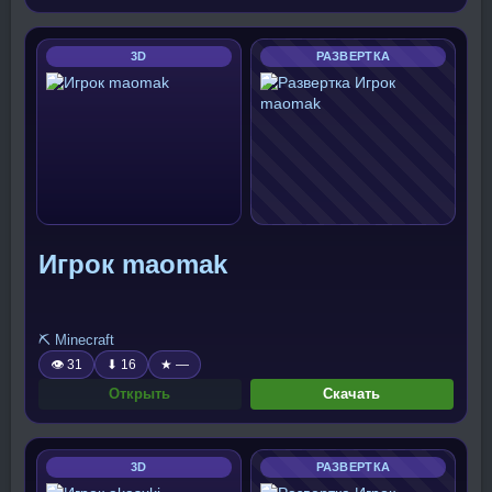
3D
РАЗВЕРТКА
Игрок maomak
⛏️ Minecraft
👁 31
⬇ 16
★ —
Открыть
Скачать
3D
РАЗВЕРТКА