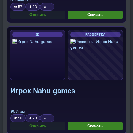
⛏️ Minecraft
👁 57
⬇ 33
★ —
Открыть
Скачать
3D
РАЗВЕРТКА
Игрок Nahu games
🎮 Игры
👁 50
⬇ 29
★ —
Открыть
Скачать