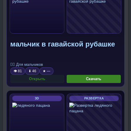
мальчик в гавайской рубашке
🧍‍♂️ Для мальчиков
👁 81
⬇ 46
★ —
Открыть
Скачать
3D
РАЗВЕРТКА