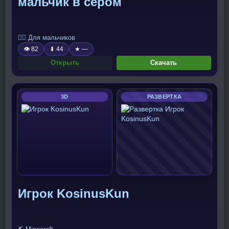
мальчик в сером
🧍‍♂️ Для мальчиков
👁 82
⬇ 44
★ —
Открыть
Скачать
3D
РАЗВЕРТКА
Игрок KosinusKun