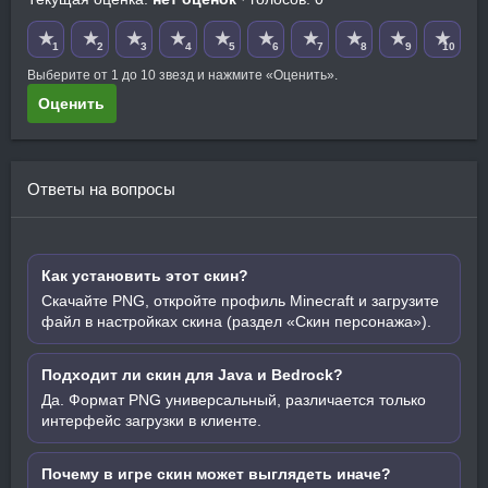
★
★
★
★
★
★
★
★
★
★
1
2
3
4
5
6
7
8
9
10
Выберите от 1 до 10 звезд и нажмите «Оценить».
Оценить
Ответы на вопросы
Как установить этот скин?
Скачайте PNG, откройте профиль Minecraft и загрузите
файл в настройках скина (раздел «Скин персонажа»).
Подходит ли скин для Java и Bedrock?
Да. Формат PNG универсальный, различается только
интерфейс загрузки в клиенте.
Почему в игре скин может выглядеть иначе?