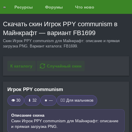
Ресурсы
Форумы
Что нового?
Обзоры
Скачать скин Игрок PPY communism в
Майнкрафт — вариант FB1699
Скин Игрок PPY communism для Майнкрафт: описание и прямая
загрузка PNG. Вариант каталога: FB1699.
К каталогу
Случайный скин
Игрок PPY communism
👁 30
⬇ 32
★ —
🧍‍♂️ Для мальчиков
Описание скина
Скин Игрок PPY communism для Майнкрафт: описание
и прямая загрузка PNG.