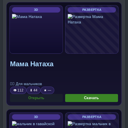
3D
РАЗВЕРТКА
Мама Натаха
🧍‍♂️ Для мальчиков
👁 112
⬇ 44
★ —
Открыть
Скачать
3D
РАЗВЕРТКА