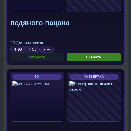
ледяного пацана
🧍‍♂️ Для мальчиков
👁 93
⬇ 51
★ —
Открыть
Скачать
3D
РАЗВЕРТКА