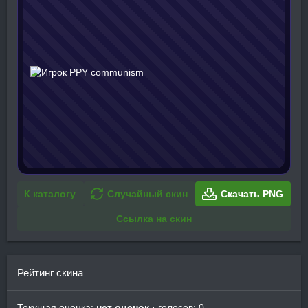
К каталогу
Случайный скин
Скачать PNG
Ссылка на скин
Рейтинг скина
Текущая оценка:
нет оценок
· голосов: 0