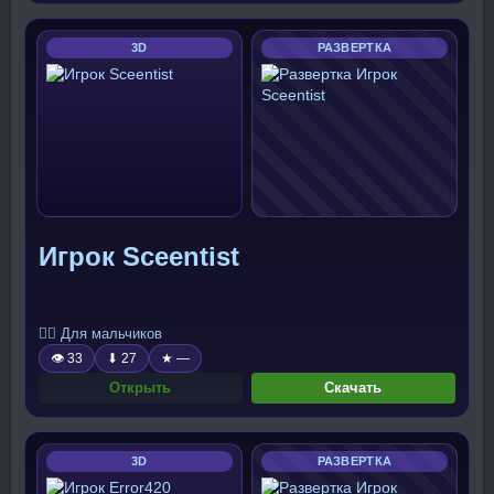
3D
РАЗВЕРТКА
Игрок Sceentist
🧍‍♂️ Для мальчиков
👁 33
⬇ 27
★ —
Открыть
Скачать
3D
РАЗВЕРТКА