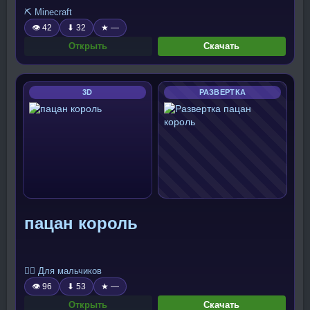
⛏️ Minecraft
👁 42
⬇ 32
★ —
Открыть
Скачать
3D
РАЗВЕРТКА
пацан король
🧍‍♂️ Для мальчиков
👁 96
⬇ 53
★ —
Открыть
Скачать