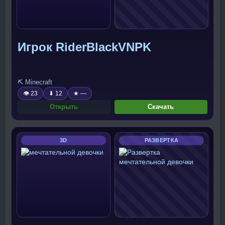
Игрок RiderBlackVNPK
⛏️ Minecraft
👁 23
⬇ 12
★ —
Открыть
Скачать
3D
РАЗВЕРТКА