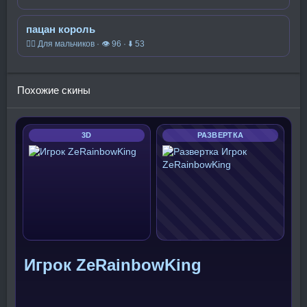
пацан король
🧍‍♂️ Для мальчиков · 👁 96 · ⬇ 53
Похожие скины
3D
РАЗВЕРТКА
Игрок ZeRainbowKing