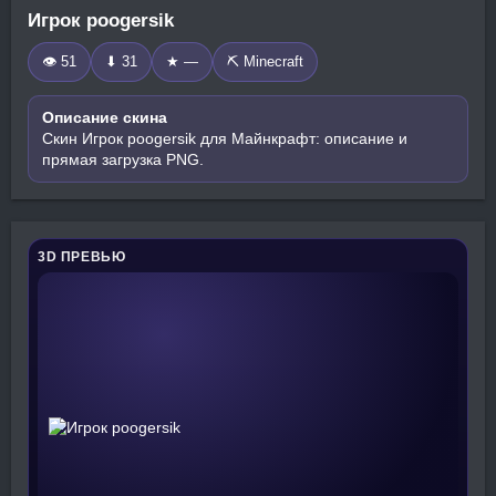
Игрок poogersik
👁 51
⬇ 31
★ —
⛏️ Minecraft
Описание скина
Скин Игрок poogersik для Майнкрафт: описание и
прямая загрузка PNG.
3D ПРЕВЬЮ