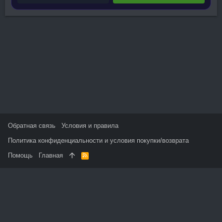
Обратная связь
Условия и правила
Политика конфиденциальности и условия покупки/возврата
Помощь
Главная
R
S
S
На данном сайте используются файлы cookie, чтобы
персонализировать контент и сохранить Ваш вход в систему,
если Вы зарегистрируетесь.
Продолжая использовать этот сайт, Вы соглашаетесь на
использование наших файлов cookie и принимаете
пользовательское соглашение и политику конфиденциальности.