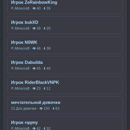
Игрок ZeRainbowKing
⛏️ Minecraft · 👁 40 · ⬇ 39
Игрок bukXD
⛏️ Minecraft · 👁 39 · ⬇ 35
Игрок N0WK
⛏️ Minecraft · 👁 48 · ⬇ 38
Игрок Dabuilda
⛏️ Minecraft · 👁 45 · ⬇ 40
Игрок RiderBlackVNPK
⛏️ Minecraft · 👁 23 · ⬇ 12
мечтательной девочки
🧍‍♀️ Для девочек · 👁 150 · ⬇ 63
Игрок rqqmy
⛏️ Minecraft · 👁 42 · ⬇ 32