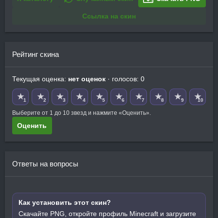
Ссылка на скин
Рейтинг скина
Текущая оценка:
нет оценок
· голосов: 0
★
★
★
★
★
★
★
★
★
★
1
2
3
4
5
6
7
8
9
10
Выберите от 1 до 10 звезд и нажмите «Оценить».
Оценить
Ответы на вопросы
Как установить этот скин?
Скачайте PNG, откройте профиль Minecraft и загрузите