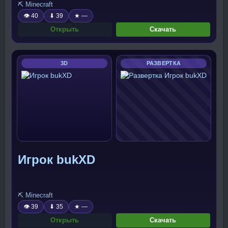
⛏️ Minecraft
👁 40
⬇ 39
★ —
Открыть
Скачать
3D
РАЗВЕРТКА
Игрок bukXD
⛏️ Minecraft
👁 39
⬇ 35
★ —
Открыть
Скачать