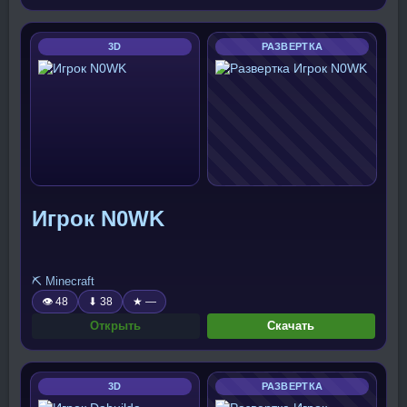
3D
РАЗВЕРТКА
Игрок N0WK
⛏️ Minecraft
👁 48
⬇ 38
★ —
Открыть
Скачать
3D
РАЗВЕРТКА