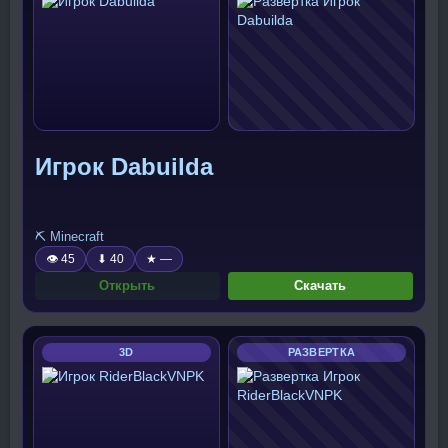
Игрок Dabuilda
⛏️ Minecraft
👁 45
⬇ 40
★ —
Открыть
Скачать
3D
РАЗВЕРТКА