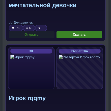
мечтательной девочки
🧍‍♀️ Для девочек
👁 150
⬇ 63
★ —
Открыть
Скачать
3D
РАЗВЕРТКА
Игрок rqqmy