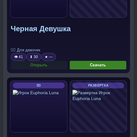
Черная Девушка
🧍‍♀️ Для девочек
👁 41
⬇ 30
★ —
Открыть
Скачать
3D
РАЗВЕРТКА