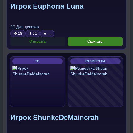
Игрок Euphoria Luna
🧍‍♀️ Для девочек
👁 18
⬇ 11
★ —
Открыть
Скачать
3D
РАЗВЕРТКА
Игрок ShunkeDeMaincrah