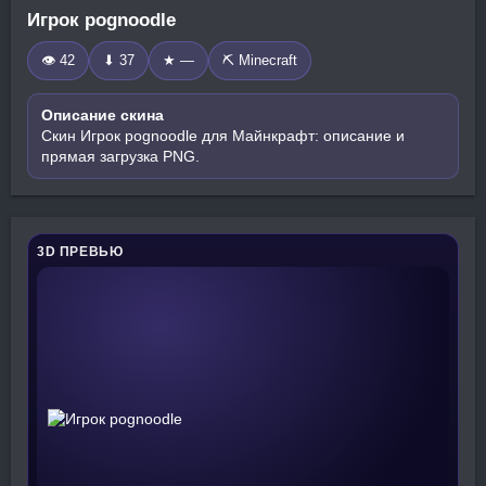
Игрок pognoodle
👁 42
⬇ 37
★ —
⛏️ Minecraft
Описание скина
Скин Игрок pognoodle для Майнкрафт: описание и
прямая загрузка PNG.
3D ПРЕВЬЮ