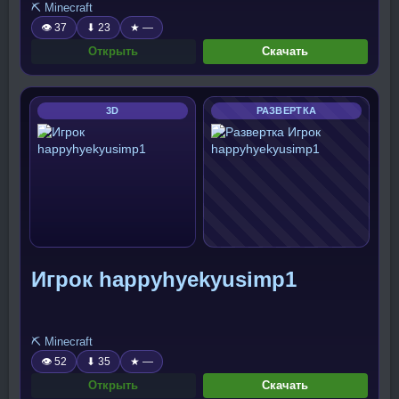
⛏️ Minecraft
👁 37
⬇ 23
★ —
Открыть
Скачать
3D
РАЗВЕРТКА
Игрок happyhyekyusimp1
⛏️ Minecraft
👁 52
⬇ 35
★ —
Открыть
Скачать