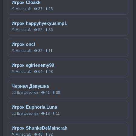
Игрок Cloaxk
⛏️ Minecraft · 👁 37 · ⬇ 23
Игрок happyhyekyusimp1
⛏️ Minecraft · 👁 52 · ⬇ 35
Игрок oncl
⛏️ Minecraft · 👁 32 · ⬇ 11
Игрок egirlenemy99
⛏️ Minecraft · 👁 64 · ⬇ 43
Черная Девушка
🧍‍♀️ Для девочек · 👁 41 · ⬇ 30
Игрок Euphoria Luna
🧍‍♀️ Для девочек · 👁 18 · ⬇ 11
Игрок ShunkeDeMaincrah
⛏️ Minecraft · 👁 46 · ⬇ 32