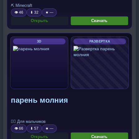
⛏️ Minecraft
👁 46
⬇ 32
★ —
Открыть
Скачать
3D
РАЗВЕРТКА
парень молния
🧍‍♂️ Для мальчиков
👁 66
⬇ 57
★ —
Открыть
Скачать