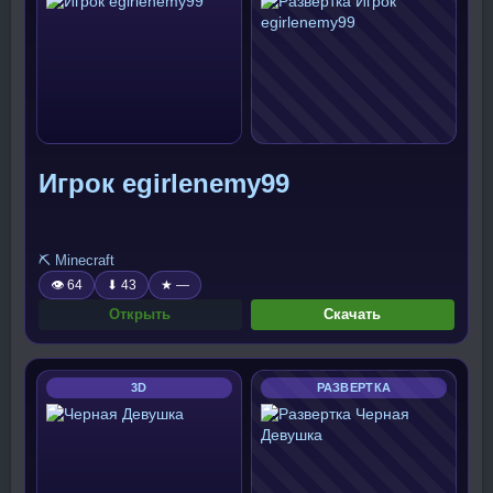
Игрок egirlenemy99
⛏️ Minecraft
👁 64
⬇ 43
★ —
Открыть
Скачать
3D
РАЗВЕРТКА