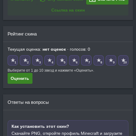
Ссылка на скин
Рейтинг скина
Текущая оценка:
нет оценок
· голосов: 0
★
★
★
★
★
★
★
★
★
★
1
2
3
4
5
6
7
8
9
10
Выберите от 1 до 10 звезд и нажмите «Оценить».
Оценить
Ответы на вопросы
Как установить этот скин?
Скачайте PNG, откройте профиль Minecraft и загрузите