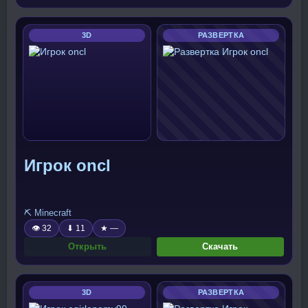
3D
РАЗВЕРТКА
Игрок oncl
⛏️ Minecraft
👁 32
⬇ 11
★ —
Открыть
Скачать
3D
РАЗВЕРТКА