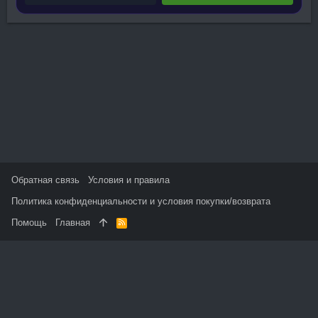
Обратная связь
Условия и правила
Политика конфиденциальности и условия покупки/возврата
Помощь
Главная
R
S
S
На данном сайте используются файлы cookie, чтобы
персонализировать контент и сохранить Ваш вход в систему,
если Вы зарегистрируетесь.
Продолжая использовать этот сайт, Вы соглашаетесь на
использование наших файлов cookie и принимаете
пользовательское соглашение и политику конфиденциальности.