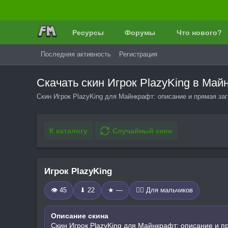
Ресурсы
Форумы
Что нового?
Последняя активность
Регистрация
Скачать скин Игрок PlazyKing в Ма
Скин Игрок PlazyKing для Майнкрафт: описание и прямая заг
К каталогу
Случайный скин
Игрок PlazyKing
👁 45
⬇ 22
★ —
🧍‍♂️ Для мальчиков
Описание скина
Скин Игрок PlazyKing для Майнкрафт: описание и п