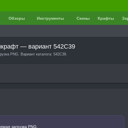
Обзоры
Инструменты
Скины
Крафты
За
йнкрафт — вариант 542C39
рузка PNG. Вариант каталога: 542C39.
рямая загрузка PNG.