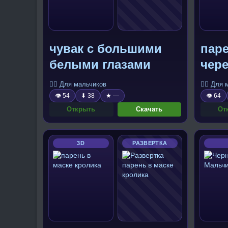
чувак с большими
пар
белыми глазами
чер
🧍‍♂️ Для мальчиков
🧍‍♂️ Для
👁 54
⬇ 38
★ —
👁 64
Открыть
Скачать
От
3D
РАЗВЕРТКА