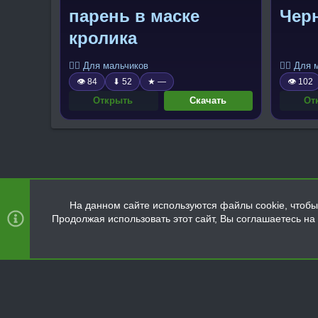
парень в маске
Чер
кролика
🧍‍♂️ Для мальчиков
🧍‍♂️ Для
👁 84
⬇ 52
★ —
👁 102
Открыть
Скачать
От
На данном сайте используются файлы cookie, чтобы 
Продолжая использовать этот сайт, Вы соглашаетесь н