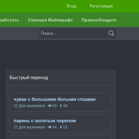
Вход
Регистрация
работать
Сервера Майнкрафт
Правообладателям
Быстрый переход
чувак с большими белыми глазами
🧍‍♂️ Для мальчиков · 👁 54 · ⬇ 38
парень с золотым черепом
🧍‍♂️ Для мальчиков · 👁 64 · ⬇ 53