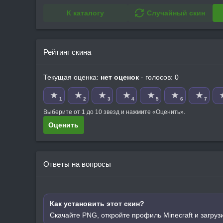
К каталогу
Случайный скин
Рейтинг скина
Текущая оценка:
нет оценок
· голосов: 0
★
★
★
★
★
★
★
1
2
3
4
5
6
7
Выберите от 1 до 10 звезд и нажмите «Оценить».
Оценить
Ответы на вопросы
Как установить этот скин?
Скачайте PNG, откройте профиль Minecraft и загруз