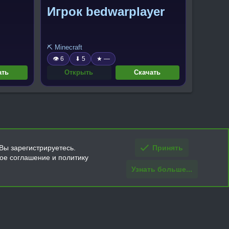
Игрок bedwarplayer
⛏️ Minecraft
👁 6
⬇ 5
★ —
ать
Открыть
Скачать
Вы зарегистрируетесь.
Принять
кое соглашение и политику
Узнать больше...
ти и условия покупки/возврата
Помощь
Главная
R
S
S