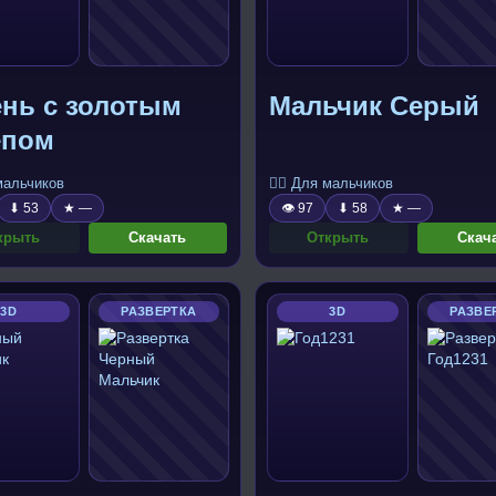
ень с золотым
Мальчик Серый
епом
 мальчиков
🧍‍♂️ Для мальчиков
⬇ 53
★ —
👁 97
⬇ 58
★ —
крыть
Скачать
Открыть
Скач
3D
РАЗВЕРТКА
3D
РАЗВЕ