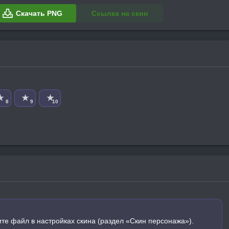
Скачать PNG
Ссылка на скин
★
★
★
8
9
10
ите файл в настройках скина (раздел «Скин персонажа»).