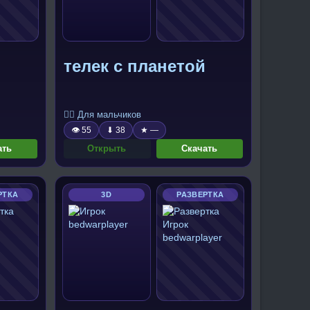
телек с планетой
🧍‍♂️ Для мальчиков
👁 55
⬇ 38
★ —
ать
Открыть
Скачать
РТКА
3D
РАЗВЕРТКА