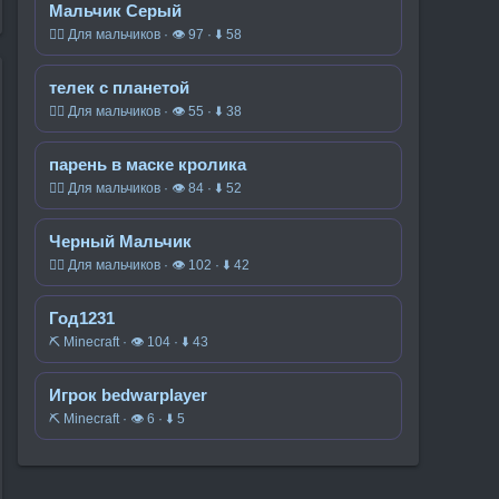
Мальчик Серый
🧍‍♂️ Для мальчиков · 👁 97 · ⬇ 58
телек с планетой
🧍‍♂️ Для мальчиков · 👁 55 · ⬇ 38
парень в маске кролика
🧍‍♂️ Для мальчиков · 👁 84 · ⬇ 52
Черный Мальчик
🧍‍♂️ Для мальчиков · 👁 102 · ⬇ 42
Год1231
⛏️ Minecraft · 👁 104 · ⬇ 43
Игрок bedwarplayer
⛏️ Minecraft · 👁 6 · ⬇ 5