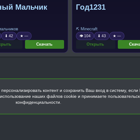
ный Мальчик
Год1231
 мальчиков
⛏️ Minecraft
⬇ 42
★ —
👁 104
⬇ 43
★ —
крыть
Скачать
Открыть
Скач
персонализировать контент и сохранить Ваш вход в систему, если 
а использование наших файлов cookie и принимаете пользовательс
конфиденциальности.
Обратная связь
Условия и правила
Политика конфиденциальнос