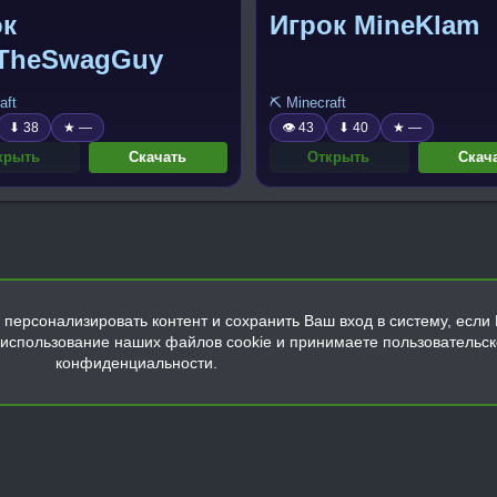
ок
Игрок MineKlam
TheSwagGuy
aft
⛏️ Minecraft
⬇ 38
★ —
👁 43
⬇ 40
★ —
крыть
Скачать
Открыть
Скач
персонализировать контент и сохранить Ваш вход в систему, если 
а использование наших файлов cookie и принимаете пользовательс
конфиденциальности.
Обратная связь
Условия и правила
Политика конфиденциальнос