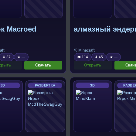
к Macroed
алмазный эндер
aft
⛏️ Minecraft
⬇ 37
★ —
👁 114
⬇ 45
★ —
крыть
Скачать
Открыть
Скач
3D
РАЗВЕРТКА
3D
РАЗВЕ