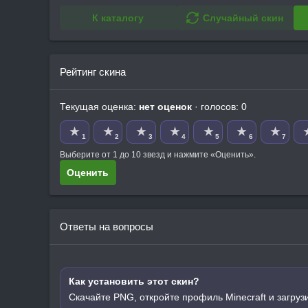
К каталогу
Случайный скин
Рейтинг скина
Текущая оценка:
нет оценок
· голосов: 0
★
★
★
★
★
★
★
1
2
3
4
5
6
7
Выберите от 1 до 10 звезд и нажмите «Оценить».
Оценить
Ответы на вопросы
Как установить этот скин?
Скачайте PNG, откройте профиль Minecraft и загруз