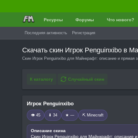
Ресурсы
Форумы
Что нового?
Последняя активность
Регистрация
Скачать скин Игрок Penguinxibo в 
Скин Игрок Penguinxibo для Майнкрафт: описание и прямая з
К каталогу
Случайный скин
Игрок Penguinxibo
👁 45
⬇ 34
★ —
⛏️ Minecraft
Описание скина
Скин Игрок Penguinxibo для Майнкрафт: описание и