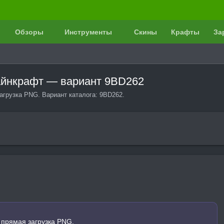
Обзоры
Инструменты
Скины
Крафты
За
Майнкрафт — вариант 9BD262
агрузка PNG. Вариант каталога: 9BD262.
 прямая загрузка PNG.