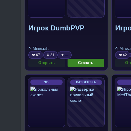
Игрок DumbPVP
Игро
⛏️ Minecraft
⛏️ Minecr
👁 67
⬇ 31
★ —
👁 42
Открыть
Скачать
От
3D
РАЗВЕРТКА