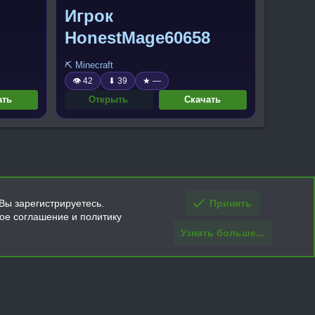
Игрок
HonestMage60658
⛏️ Minecraft
👁 42
⬇ 39
★ —
ать
Открыть
Скачать
Вы зарегистрируетесь.
Принять
кое соглашение и политику
Узнать больше...
ти и условия покупки/возврата
Помощь
Главная
R
S
S