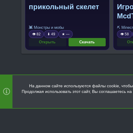
прикольный скелет
Игр
Mcd
👾 Монстры и мобы
⛏️ Minecr
👁 82
⬇ 49
★ —
👁 58
Открыть
Скачать
От
На данном сайте используются файлы cookie, чтобы 
Продолжая использовать этот сайт, Вы соглашаетесь н