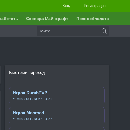
Вход
Регистрация
работать
Сервера Майнкрафт
Правообладателям
Быстрый переход
Игрок DumbPVP
⛏️ Minecraft · 👁 67 · ⬇ 31
Игрок Macroed
⛏️ Minecraft · 👁 42 · ⬇ 37