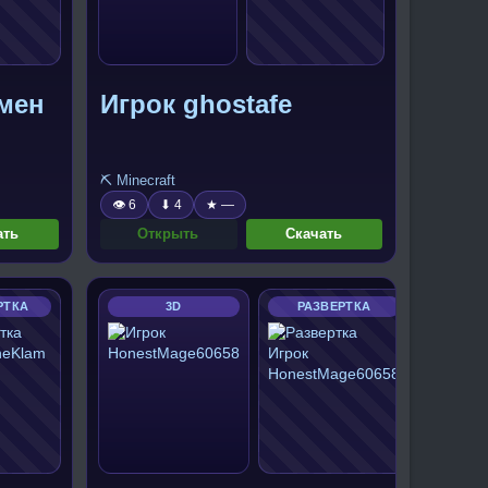
мен
Игрок ghostafe
⛏️ Minecraft
👁 6
⬇ 4
★ —
ать
Открыть
Скачать
РТКА
3D
РАЗВЕРТКА