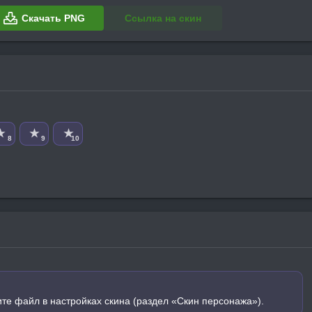
Скачать PNG
Ссылка на скин
★
★
★
8
9
10
ите файл в настройках скина (раздел «Скин персонажа»).