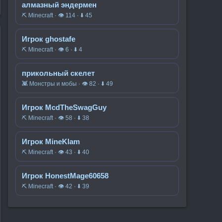
алмазный эндермен
⛏️ Minecraft · 👁 114 · ⬇ 45
Игрок ghostafe
⛏️ Minecraft · 👁 6 · ⬇ 4
прикольный скелет
👾 Монстры и мобы · 👁 82 · ⬇ 49
Игрок McdTheSwagGuy
⛏️ Minecraft · 👁 58 · ⬇ 38
Игрок MineKlam
⛏️ Minecraft · 👁 43 · ⬇ 40
Игрок HonestMage60658
⛏️ Minecraft · 👁 42 · ⬇ 39