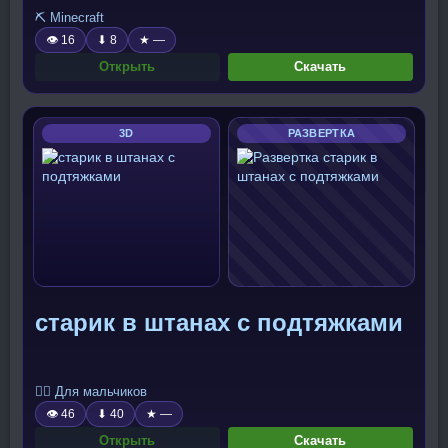
⛏️ Minecraft
👁 16
⬇ 8
★ —
Открыть
Скачать
3D
РАЗВЕРТКА
старик в штанах с подтяжками
🧍‍♂️ Для мальчиков
👁 46
⬇ 40
★ —
Открыть
Скачать