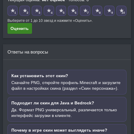
★
★
★
★
★
★
★
★
★
★
1
2
3
4
5
6
7
8
9
10
Выберите от 1 до 10 звезд и нажмите «Оценить».
Оценить
Ответы на вопросы
Как установить этот скин?
Скачайте PNG, откройте профиль Minecraft и загрузите
файл в настройках скина (раздел «Скин персонажа»).
Подходит ли скин для Java и Bedrock?
Да. Формат PNG универсальный, различается только
интерфейс загрузки в клиенте.
Почему в игре скин может выглядеть иначе?