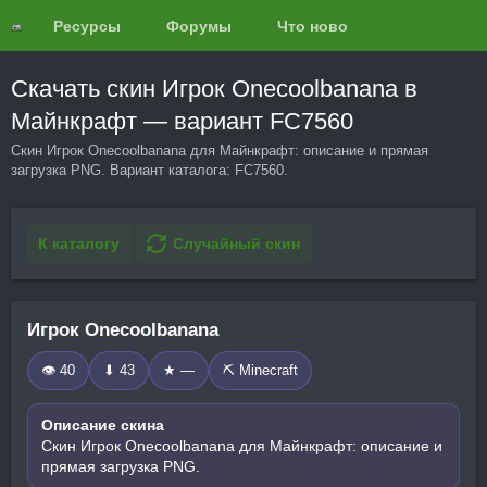
Ресурсы
Форумы
Что нового?
Обзоры
Скачать скин Игрок Onecoolbanana в
Майнкрафт — вариант FC7560
Скин Игрок Onecoolbanana для Майнкрафт: описание и прямая
загрузка PNG. Вариант каталога: FC7560.
К каталогу
Случайный скин
Игрок Onecoolbanana
👁 40
⬇ 43
★ —
⛏️ Minecraft
Описание скина
Скин Игрок Onecoolbanana для Майнкрафт: описание и
прямая загрузка PNG.