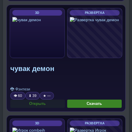
3D
РАЗВЕРТКА
чувак демон
🐉 Фэнтези
👁 60
⬇ 39
★ —
Открыть
Скачать
3D
РАЗВЕРТКА