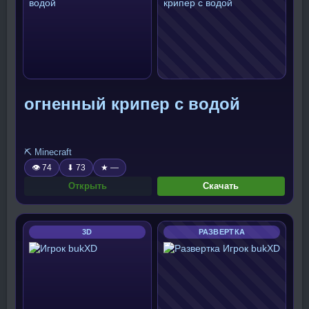
огненный крипер с водой
⛏️ Minecraft
👁 74
⬇ 73
★ —
Открыть
Скачать
3D
РАЗВЕРТКА