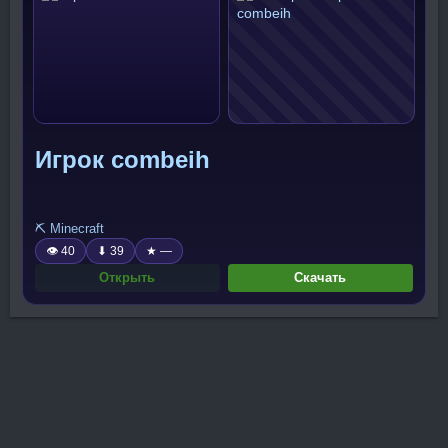
Игрок combeih
⛏️ Minecraft
👁 40
⬇ 39
★ —
Открыть
Скачать