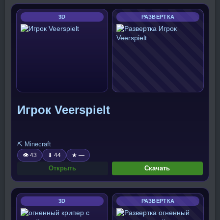
3D
РАЗВЕРТКА
Игрок Veerspielt
⛏️ Minecraft
👁 43
⬇ 44
★ —
Открыть
Скачать
3D
РАЗВЕРТКА