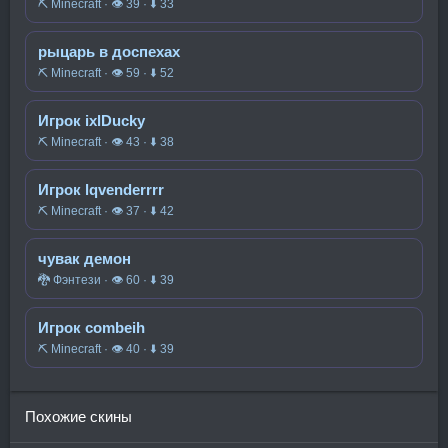
⛏️ Minecraft · 👁 39 · ⬇ 33
рыцарь в доспехах
⛏️ Minecraft · 👁 59 · ⬇ 52
Игрок ixlDucky
⛏️ Minecraft · 👁 43 · ⬇ 38
Игрок lqvenderrrr
⛏️ Minecraft · 👁 37 · ⬇ 42
чувак демон
🐉 Фэнтези · 👁 60 · ⬇ 39
Игрок combeih
⛏️ Minecraft · 👁 40 · ⬇ 39
Похожие скины