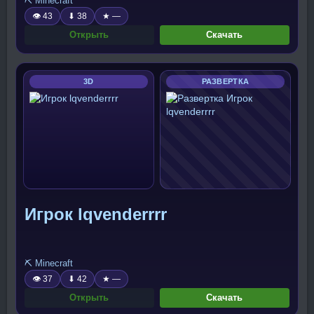
⛏️ Minecraft
👁 43
⬇ 38
★ —
Открыть
Скачать
3D
РАЗВЕРТКА
Игрок lqvenderrrr
⛏️ Minecraft
👁 37
⬇ 42
★ —
Открыть
Скачать