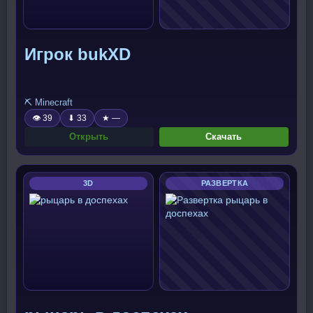
Игрок bukXD
⛏️ Minecraft
👁 39
⬇ 33
★ —
Открыть
Скачать
3D
РАЗВЕРТКА