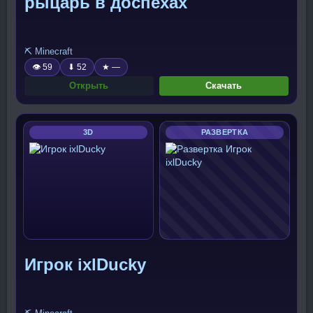
рыцарь в доспехах
⛏️ Minecraft
👁 59
⬇ 52
★ —
Открыть
Скачать
3D
РАЗВЕРТКА
Игрок ixlDucky