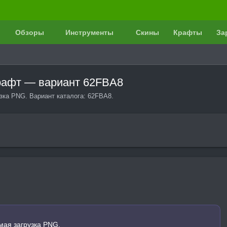
Обзоры
Инструменты
Скины
Крафты
За
крафт — вариант 62FBA8
зка PNG. Вариант каталога: 62FBA8.
мая загрузка PNG.