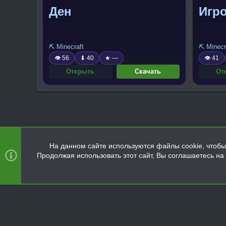
Ден
Игро
⛏️ Minecraft
⛏️ Minecr
👁 56
⬇ 40
★ —
👁 41
Открыть
Скачать
От
На данном сайте используются файлы cookie, чтобы 
Продолжая использовать этот сайт, Вы соглашаетесь н