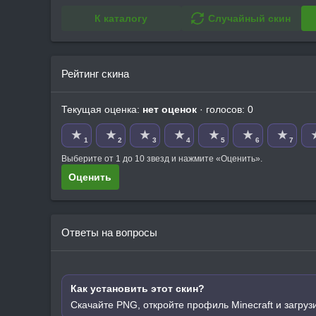
К каталогу
Случайный скин
Рейтинг скина
Текущая оценка:
нет оценок
· голосов: 0
★
★
★
★
★
★
★
1
2
3
4
5
6
7
Выберите от 1 до 10 звезд и нажмите «Оценить».
Оценить
Ответы на вопросы
Как установить этот скин?
Скачайте PNG, откройте профиль Minecraft и загруз