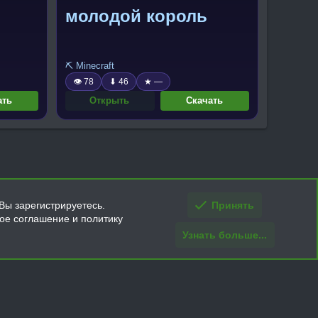
молодой король
⛏️ Minecraft
👁 78
⬇ 46
★ —
ать
Открыть
Скачать
Вы зарегистрируетесь.
Принять
кое соглашение и политику
Узнать больше...
ти и условия покупки/возврата
Помощь
Главная
R
S
S