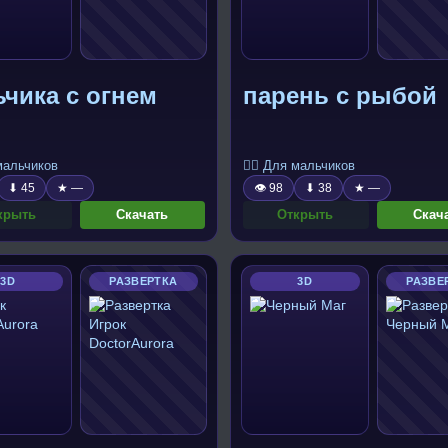
чика с огнем
парень с рыбой
 мальчиков
🧍‍♂️ Для мальчиков
⬇ 45
★ —
👁 98
⬇ 38
★ —
крыть
Скачать
Открыть
Скач
3D
РАЗВЕРТКА
3D
РАЗВЕ