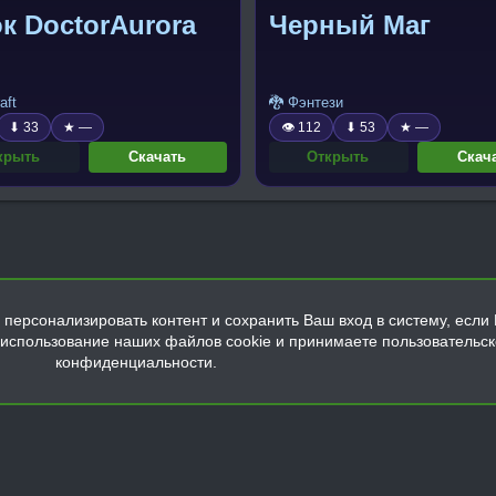
к DoctorAurora
Черный Маг
aft
🐉 Фэнтези
⬇ 33
★ —
👁 112
⬇ 53
★ —
крыть
Скачать
Открыть
Скач
персонализировать контент и сохранить Ваш вход в систему, если 
а использование наших файлов cookie и принимаете пользовательс
конфиденциальности.
Обратная связь
Условия и правила
Политика конфиденциальнос