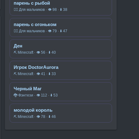
парень с рыбой
🧍‍♂️ Для мальчиков · 👁 98 · ⬇ 38
парень с огоньком
🧍‍♂️ Для мальчиков · 👁 79 · ⬇ 47
Ден
⛏️ Minecraft · 👁 56 · ⬇ 40
Игрок DoctorAurora
⛏️ Minecraft · 👁 41 · ⬇ 33
Черный Маг
🐉 Фэнтези · 👁 112 · ⬇ 53
молодой король
⛏️ Minecraft · 👁 78 · ⬇ 46