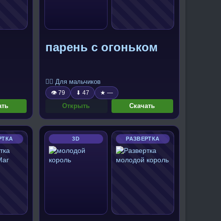
парень с огоньком
🧍‍♂️ Для мальчиков
👁 79
⬇ 47
★ —
ать
Открыть
Скачать
РТКА
3D
РАЗВЕРТКА