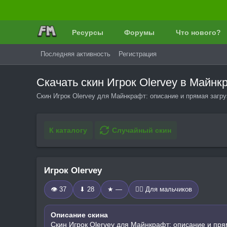
Ресурсы
Форумы
Что нового?
Последняя активность
Регистрация
Скачать скин Игрок Olervey в Майн
Скин Игрок Olervey для Майнкрафт: описание и прямая загру
К каталогу
Случайный скин
Игрок Olervey
👁 37
⬇ 28
★ —
🧍‍♂️ Для мальчиков
Описание скина
Скин Игрок Olervey для Майнкрафт: описание и пря