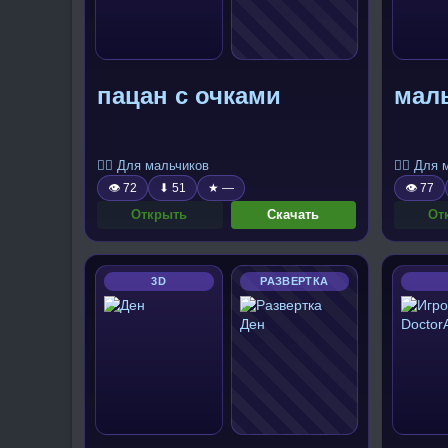
пацан с очками
маль
🧍‍♂️ Для мальчиков
🧍‍♂️ Для
👁 72
⬇ 51
★ —
👁 77
Открыть
Скачать
От
3D
РАЗВЕРТКА