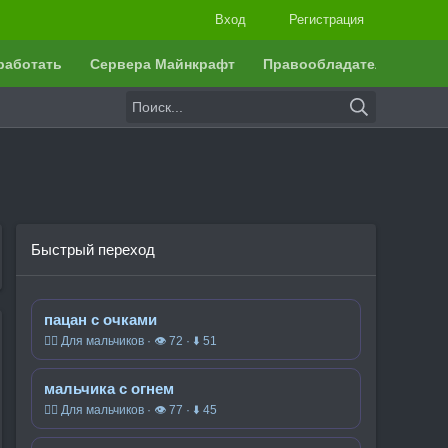
Вход
Регистрация
работать
Сервера Майнкрафт
Правообладателям
Быстрый переход
пацан с очками
🧍‍♂️ Для мальчиков · 👁 72 · ⬇ 51
мальчика с огнем
🧍‍♂️ Для мальчиков · 👁 77 · ⬇ 45