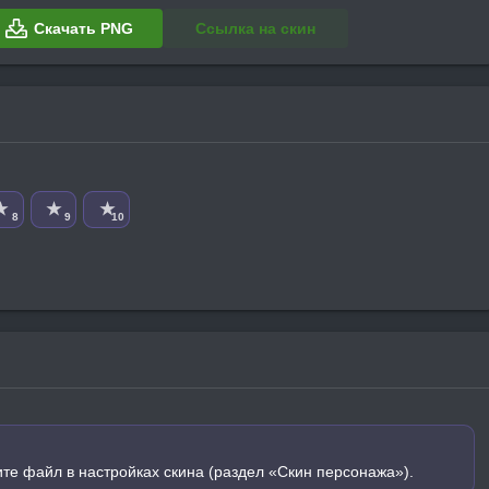
Скачать PNG
Ссылка на скин
★
★
★
8
9
10
ите файл в настройках скина (раздел «Скин персонажа»).