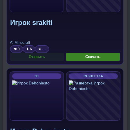
Игрок srakiti
⛏️ Minecraft
👁 9
⬇ 6
★ —
Открыть
Скачать
3D
РАЗВЕРТКА