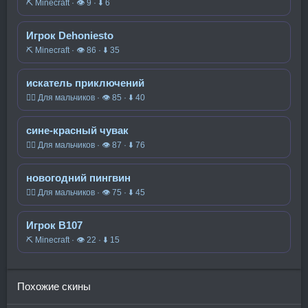
⛏️ Minecraft · 👁 9 · ⬇ 6
Игрок Dehoniesto
⛏️ Minecraft · 👁 86 · ⬇ 35
искатель приключений
🧍‍♂️ Для мальчиков · 👁 85 · ⬇ 40
сине-красный чувак
🧍‍♂️ Для мальчиков · 👁 87 · ⬇ 76
новогодний пингвин
🧍‍♂️ Для мальчиков · 👁 75 · ⬇ 45
Игрок B107
⛏️ Minecraft · 👁 22 · ⬇ 15
Похожие скины