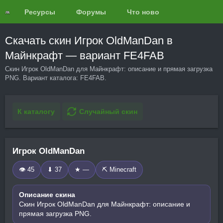
Ресурсы
Форумы
Что нового?
Обзоры
Скачать скин Игрок OldManDan в
Майнкрафт — вариант FE4FAB
Скин Игрок OldManDan для Майнкрафт: описание и прямая загрузка
PNG. Вариант каталога: FE4FAB.
К каталогу
Случайный скин
Игрок OldManDan
👁 45
⬇ 37
★ —
⛏️ Minecraft
Описание скина
Скин Игрок OldManDan для Майнкрафт: описание и
прямая загрузка PNG.