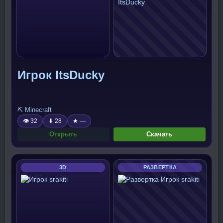
Игрок ItsDucky
⛏️ Minecraft
👁 32
⬇ 28
★ —
Открыть
Скачать
3D
РАЗВЕРТКА