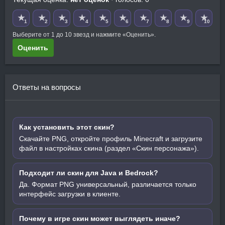
★
★
★
★
★
★
★
★
★
★
1
2
3
4
5
6
7
8
9
10
Выберите от 1 до 10 звезд и нажмите «Оценить».
Оценить
Ответы на вопросы
Как установить этот скин?
Скачайте PNG, откройте профиль Minecraft и загрузите
файл в настройках скина (раздел «Скин персонажа»).
Подходит ли скин для Java и Bedrock?
Да. Формат PNG универсальный, различается только
интерфейс загрузки в клиенте.
Почему в игре скин может выглядеть иначе?