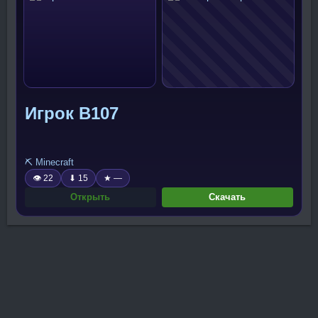
Игрок B107
⛏️ Minecraft
👁 22
⬇ 15
★ —
Открыть
Скачать