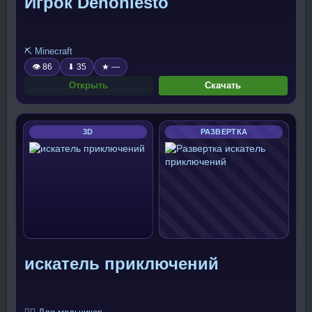
Игрок Dehoniesto
⛏️ Minecraft
👁 86
⬇ 35
★ —
Открыть
Скачать
3D
РАЗВЕРТКА
искатель приключений