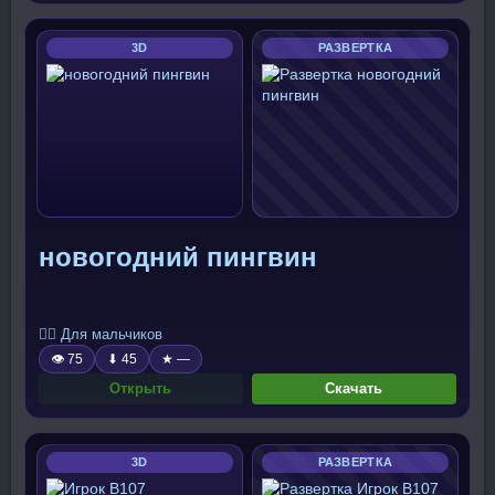
3D
РАЗВЕРТКА
новогодний пингвин
🧍‍♂️ Для мальчиков
👁 75
⬇ 45
★ —
Открыть
Скачать
3D
РАЗВЕРТКА