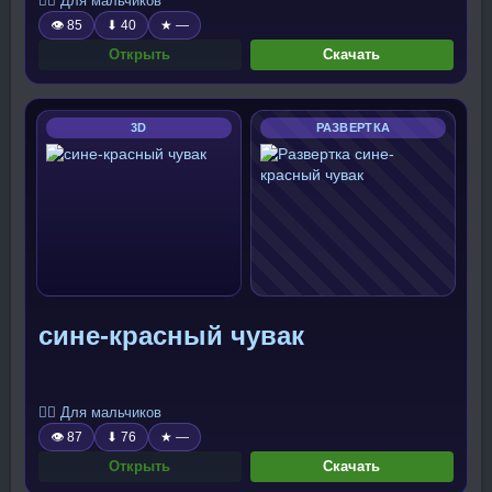
🧍‍♂️ Для мальчиков
👁 85
⬇ 40
★ —
Открыть
Скачать
3D
РАЗВЕРТКА
сине-красный чувак
🧍‍♂️ Для мальчиков
👁 87
⬇ 76
★ —
Открыть
Скачать