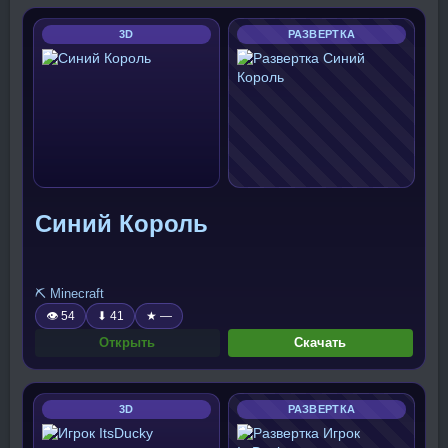
3D
РАЗВЕРТКА
Синий Король
⛏️ Minecraft
👁 54
⬇ 41
★ —
Открыть
Скачать
3D
РАЗВЕРТКА