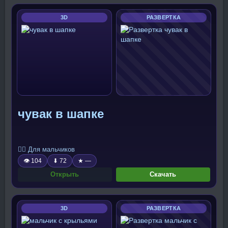
3D
РАЗВЕРТКА
чувак в шапке
🧍‍♂️ Для мальчиков
👁 104
⬇ 72
★ —
Открыть
Скачать
3D
РАЗВЕРТКА