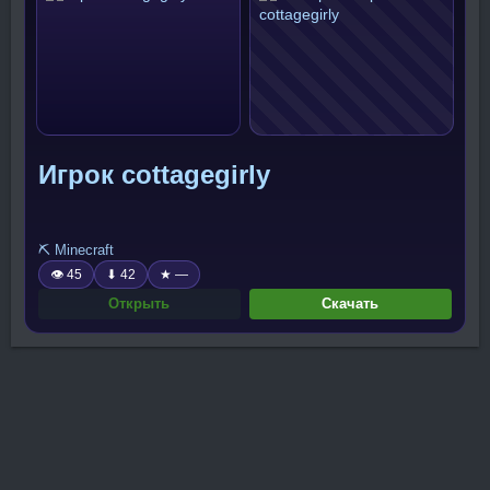
Игрок cottagegirly
⛏️ Minecraft
👁 45
⬇ 42
★ —
Открыть
Скачать