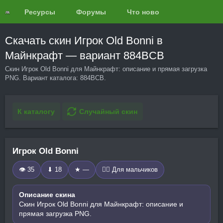
Ресурсы
Форумы
Что нового?
Обзоры
Скачать скин Игрок Old Bonni в
Майнкрафт — вариант 884BCB
Скин Игрок Old Bonni для Майнкрафт: описание и прямая загрузка
PNG. Вариант каталога: 884BCB.
К каталогу
Случайный скин
Игрок Old Bonni
👁 35
⬇ 18
★ —
🧍‍♂️ Для мальчиков
Описание скина
Скин Игрок Old Bonni для Майнкрафт: описание и
прямая загрузка PNG.