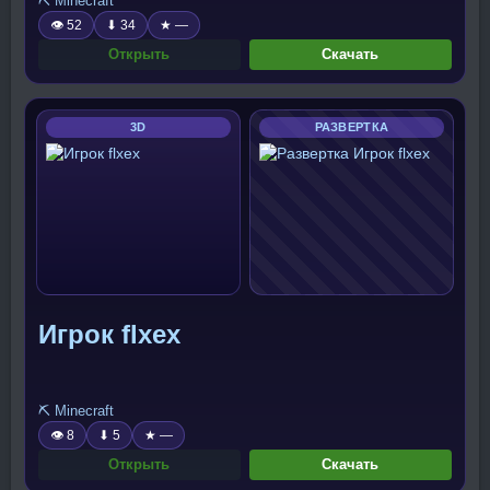
⛏️ Minecraft
👁 52
⬇ 34
★ —
Открыть
Скачать
3D
РАЗВЕРТКА
Игрок flxex
⛏️ Minecraft
👁 8
⬇ 5
★ —
Открыть
Скачать