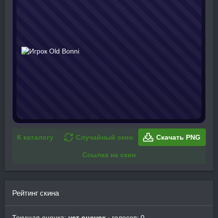
К каталогу
Случайный скин
Скачать PNG
Ссылка на скин
Рейтинг скина
Текущая оценка:
нет оценок
· голосов: 0