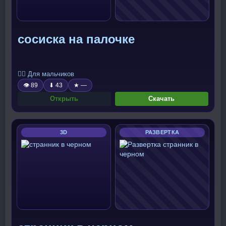
сосиска на палочке
🧍‍♂️ Для мальчиков
👁 89
⬇ 43
★ —
Открыть
Скачать
3D
РАЗВЕРТКА