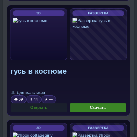
3D
РАЗВЕРТКА
гусь в костюме
🧍‍♂️ Для мальчиков
👁 69
⬇ 44
★ —
Открыть
Скачать
3D
РАЗВЕРТКА