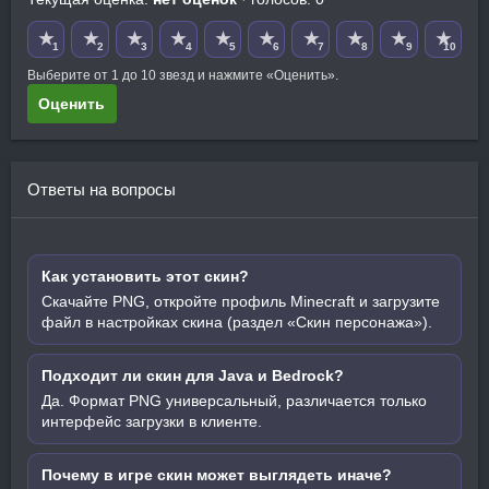
★
★
★
★
★
★
★
★
★
★
1
2
3
4
5
6
7
8
9
10
Выберите от 1 до 10 звезд и нажмите «Оценить».
Оценить
Ответы на вопросы
Как установить этот скин?
Скачайте PNG, откройте профиль Minecraft и загрузите
файл в настройках скина (раздел «Скин персонажа»).
Подходит ли скин для Java и Bedrock?
Да. Формат PNG универсальный, различается только
интерфейс загрузки в клиенте.
Почему в игре скин может выглядеть иначе?