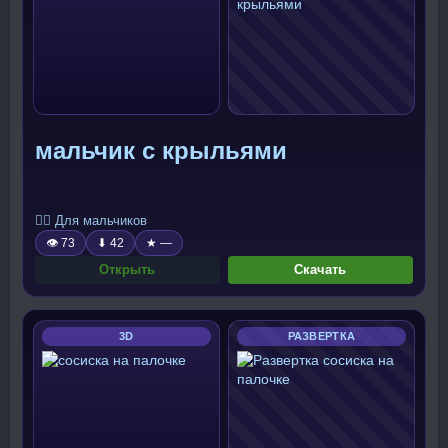
мальчик с крыльями
🧍‍♂️ Для мальчиков
👁 73
⬇ 42
★ —
Открыть
Скачать
3D
РАЗВЕРТКА