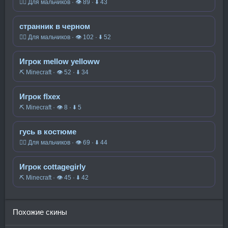
🧍‍♂️ Для мальчиков · 👁 89 · ⬇ 43
странник в черном
🧍‍♂️ Для мальчиков · 👁 102 · ⬇ 52
Игрок mellow yelloww
⛏️ Minecraft · 👁 52 · ⬇ 34
Игрок flxex
⛏️ Minecraft · 👁 8 · ⬇ 5
гусь в костюме
🧍‍♂️ Для мальчиков · 👁 69 · ⬇ 44
Игрок cottagegirly
⛏️ Minecraft · 👁 45 · ⬇ 42
Похожие скины