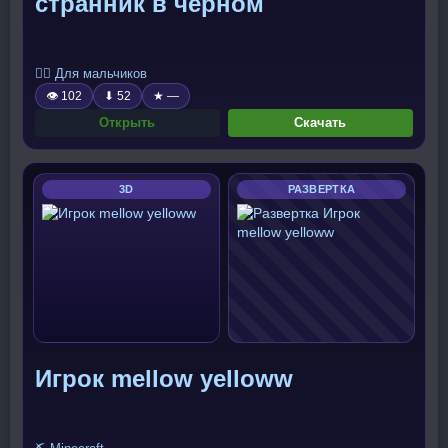
странник в черном
🧍‍♂️ Для мальчиков
👁 102
⬇ 52
★ —
Открыть
Скачать
3D
РАЗВЕРТКА
Игрок mellow yelloww