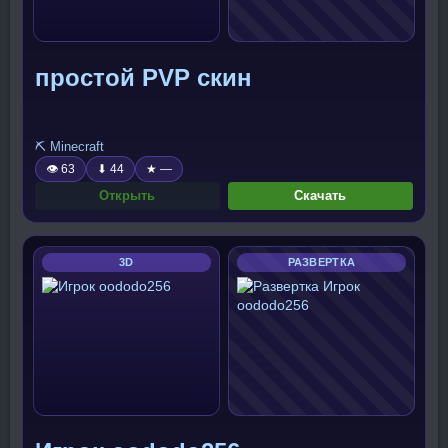
простой PVP скин
⛏️ Minecraft
👁 63
⬇ 44
★ —
Открыть
Скачать
3D
РАЗВЕРТКА