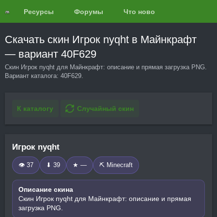
Ресурсы
Форумы
Что нового?
Обзоры
Скачать скин Игрок nyqht в Майнкрафт
— вариант 40F629
Скин Игрок nyqht для Майнкрафт: описание и прямая загрузка PNG.
Вариант каталога: 40F629.
К каталогу
Случайный скин
Игрок nyqht
👁 37
⬇ 39
★ —
⛏️ Minecraft
Описание скина
Скин Игрок nyqht для Майнкрафт: описание и прямая
загрузка PNG.