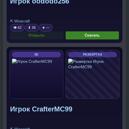
Игрок oododo256
⛏️ Minecraft
👁 42
⬇ 36
★ —
Открыть
Скачать
3D
РАЗВЕРТКА
Игрок CrafterMC99