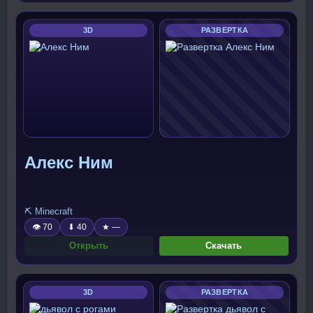
3D
РАЗВЕРТКА
Алекс Ним
⛏️ Minecraft
👁 70
⬇ 40
★ —
Открыть
Скачать
3D
РАЗВЕРТКА