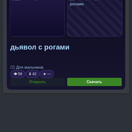
дьявол с рогами
🧍‍♂️ Для мальчиков
👁 59
⬇ 42
★ —
Открыть
Скачать