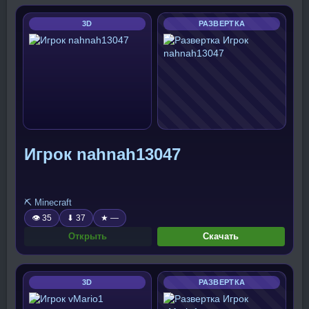
3D
РАЗВЕРТКА
Игрок nahnah13047
⛏️ Minecraft
👁 35
⬇ 37
★ —
Открыть
Скачать
3D
РАЗВЕРТКА