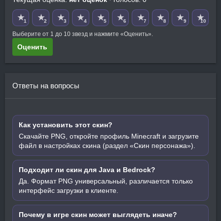
★
★
★
★
★
★
★
★
★
★
1
2
3
4
5
6
7
8
9
10
Выберите от 1 до 10 звезд и нажмите «Оценить».
Оценить
Ответы на вопросы
Как установить этот скин?
Скачайте PNG, откройте профиль Minecraft и загрузите
файл в настройках скина (раздел «Скин персонажа»).
Подходит ли скин для Java и Bedrock?
Да. Формат PNG универсальный, различается только
интерфейс загрузки в клиенте.
Почему в игре скин может выглядеть иначе?