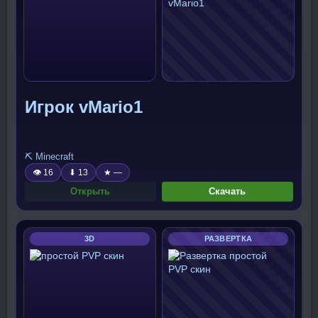
Игрок vMario1
⛏️ Minecraft
👁 16
⬇ 13
★ —
Открыть
Скачать
3D
РАЗВЕРТКА