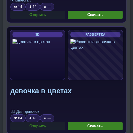
⛏️ Minecraft
👁 14
⬇ 11
★ —
Открыть
Скачать
3D
РАЗВЕРТКА
девочка в цветах
🧍‍♀️ Для девочек
👁 84
⬇ 41
★ —
Открыть
Скачать