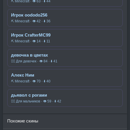
⛏️ Minecraft · 👁 63 · ⬇ 44
Игрок oododo256
⛏️ Minecraft · 👁 42 · ⬇ 36
Игрок CrafterMC99
⛏️ Minecraft · 👁 14 · ⬇ 11
девочка в цветах
🧍‍♀️ Для девочек · 👁 84 · ⬇ 41
Алекс Ним
⛏️ Minecraft · 👁 70 · ⬇ 40
дьявол с рогами
🧍‍♂️ Для мальчиков · 👁 59 · ⬇ 42
Похожие скины