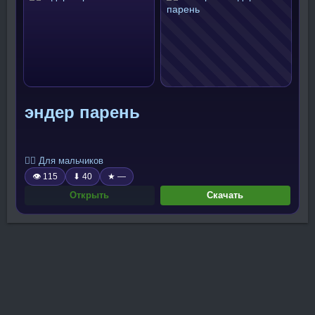
эндер парень
🧍‍♂️ Для мальчиков
👁 115
⬇ 40
★ —
Открыть
Скачать