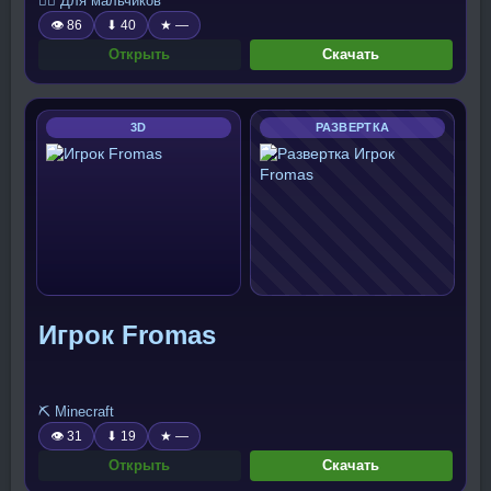
🧍‍♂️ Для мальчиков
👁 86
⬇ 40
★ —
Открыть
Скачать
3D
РАЗВЕРТКА
Игрок Fromas
⛏️ Minecraft
👁 31
⬇ 19
★ —
Открыть
Скачать