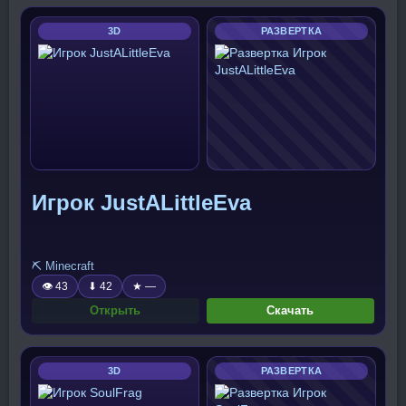
3D
РАЗВЕРТКА
Игрок JustALittleEva
⛏️ Minecraft
👁 43
⬇ 42
★ —
Открыть
Скачать
3D
РАЗВЕРТКА