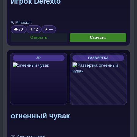
Игрок Derexto
⛏️ Minecraft
👁 70
⬇ 42
★ —
Открыть
Скачать
3D
РАЗВЕРТКА
огненный чувак