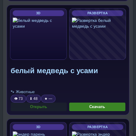
3D
РАЗВЕРТКА
белый медведь с усами
🐾 Животные
👁 73
⬇ 48
★ —
Открыть
Скачать
3D
РАЗВЕРТКА