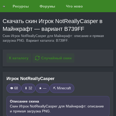
Ресурсы
Форумы
Что нового?
Обзоры
Скачать скин Игрок NotReallyCasper в
Майнкрафт — вариант B739FF
Скин Игрок NotReallyCasper для Майнкрафт: описание и прямая
загрузка PNG. Вариант каталога: B739FF.
К каталогу
Случайный скин
Игрок NotReallyCasper
👁 68
⬇ 32
★ —
⛏️ Minecraft
Описание скина
Скин Игрок NotReallyCasper для Майнкрафт: описание
и прямая загрузка PNG.