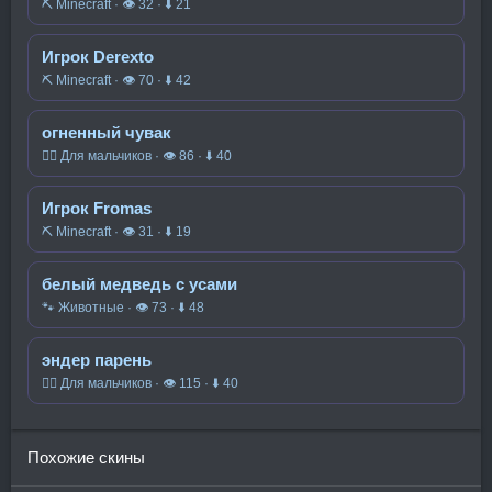
⛏️ Minecraft · 👁 32 · ⬇ 21
Игрок Derexto
⛏️ Minecraft · 👁 70 · ⬇ 42
огненный чувак
🧍‍♂️ Для мальчиков · 👁 86 · ⬇ 40
Игрок Fromas
⛏️ Minecraft · 👁 31 · ⬇ 19
белый медведь с усами
🐾 Животные · 👁 73 · ⬇ 48
эндер парень
🧍‍♂️ Для мальчиков · 👁 115 · ⬇ 40
Похожие скины