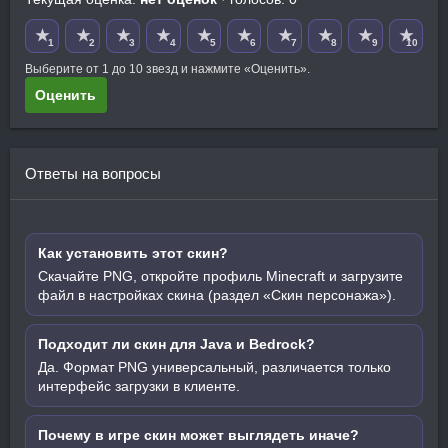
★
★
★
★
★
★
★
★
★
★
1
2
3
4
5
6
7
8
9
10
Выберите от 1 до 10 звезд и нажмите «Оценить».
Оценить
Ответы на вопросы
Как установить этот скин?
Скачайте PNG, откройте профиль Minecraft и загрузите
файл в настройках скина (раздел «Скин персонажа»).
Подходит ли скин для Java и Bedrock?
Да. Формат PNG универсальный, различается только
интерфейс загрузки в клиенте.
Почему в игре скин может выглядеть иначе?