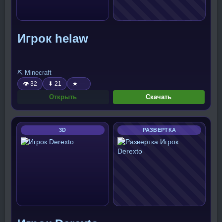
Игрок helaw
⛏️ Minecraft
👁 32
⬇ 21
★ —
Открыть
Скачать
3D
РАЗВЕРТКА