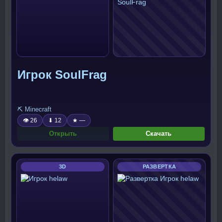
Игрок SoulFrag
⛏️ Minecraft
👁 26
⬇ 12
★ —
Открыть
Скачать
3D
РАЗВЕРТКА