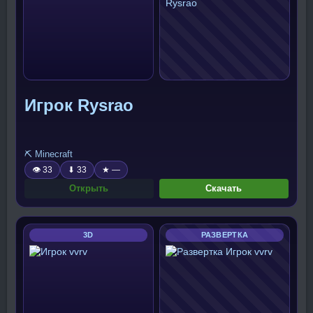
Игрок Rysrao
⛏️ Minecraft
👁 33
⬇ 33
★ —
Открыть
Скачать
3D
РАЗВЕРТКА