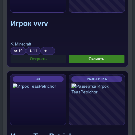
Игрок vvrv
⛏️ Minecraft
👁 19
⬇ 11
★ —
Открыть
Скачать
3D
РАЗВЕРТКА