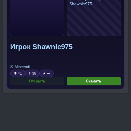
Игрок Shawnie975
⛏️ Minecraft
👁 41
⬇ 38
★ —
Открыть
Скачать