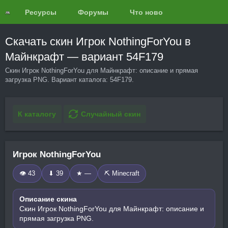
Ресурсы
Форумы
Что нового?
Обзоры
Скачать скин Игрок NothingForYou в
Майнкрафт — вариант 54F179
Скин Игрок NothingForYou для Майнкрафт: описание и прямая
загрузка PNG. Вариант каталога: 54F179.
К каталогу
Случайный скин
Игрок NothingForYou
👁 43
⬇ 39
★ —
⛏️ Minecraft
Описание скина
Скин Игрок NothingForYou для Майнкрафт: описание и
прямая загрузка PNG.