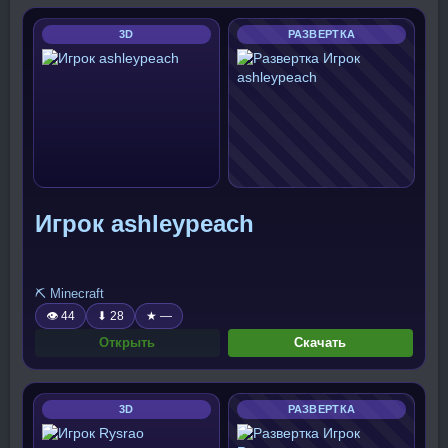
3D
РАЗВЕРТКА
Игрок ashleypeach
⛏️ Minecraft
👁 44
⬇ 28
★ —
Открыть
Скачать
3D
РАЗВЕРТКА