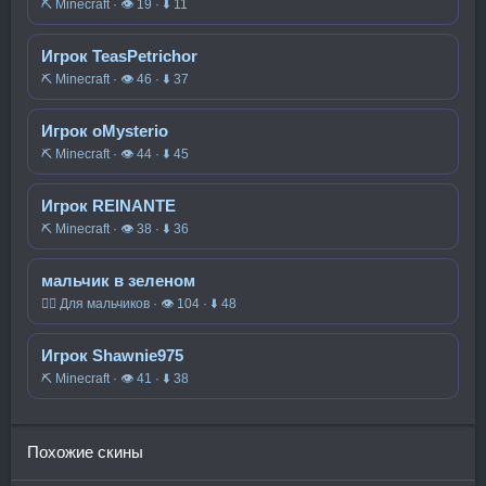
⛏️ Minecraft · 👁 19 · ⬇ 11
Игрок TeasPetrichor
⛏️ Minecraft · 👁 46 · ⬇ 37
Игрок oMysterio
⛏️ Minecraft · 👁 44 · ⬇ 45
Игрок REINANTE
⛏️ Minecraft · 👁 38 · ⬇ 36
мальчик в зеленом
🧍‍♂️ Для мальчиков · 👁 104 · ⬇ 48
Игрок Shawnie975
⛏️ Minecraft · 👁 41 · ⬇ 38
Похожие скины