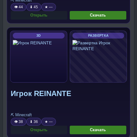
⛏️ Minecraft
👁 44
⬇ 45
★ —
Открыть
Скачать
3D
РАЗВЕРТКА
Игрок REINANTE
⛏️ Minecraft
👁 38
⬇ 36
★ —
Открыть
Скачать