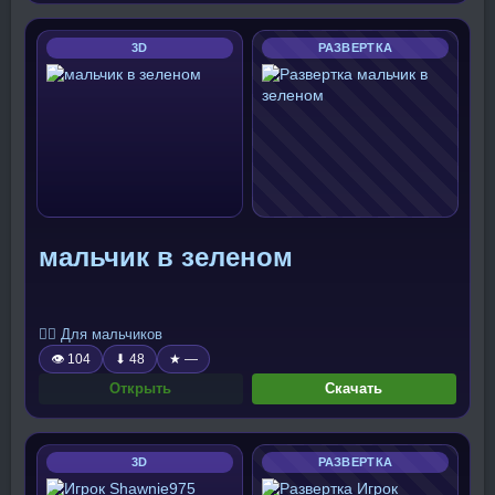
3D
РАЗВЕРТКА
мальчик в зеленом
🧍‍♂️ Для мальчиков
👁 104
⬇ 48
★ —
Открыть
Скачать
3D
РАЗВЕРТКА