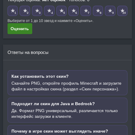
★
★
★
★
★
★
★
★
★
★
1
2
3
4
5
6
7
8
9
10
Выберите от 1 до 10 звезд и нажмите «Оценить».
Оценить
Ответы на вопросы
Как установить этот скин?
Скачайте PNG, откройте профиль Minecraft и загрузите
файл в настройках скина (раздел «Скин персонажа»).
Подходит ли скин для Java и Bedrock?
Да. Формат PNG универсальный, различается только
интерфейс загрузки в клиенте.
Почему в игре скин может выглядеть иначе?