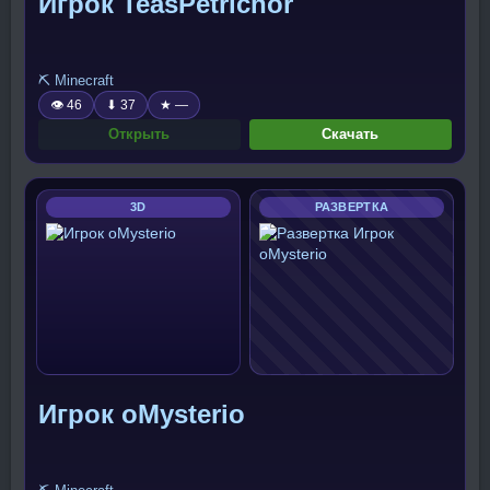
Игрок TeasPetrichor
⛏️ Minecraft
👁 46
⬇ 37
★ —
Открыть
Скачать
3D
РАЗВЕРТКА
Игрок oMysterio