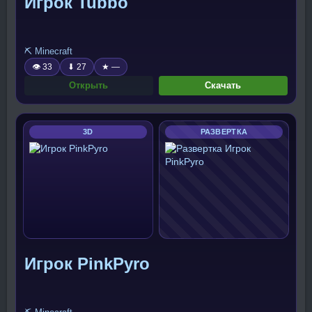
Игрок Tubbo
⛏️ Minecraft
👁 33
⬇ 27
★ —
Открыть
Скачать
3D
РАЗВЕРТКА
Игрок PinkPyro