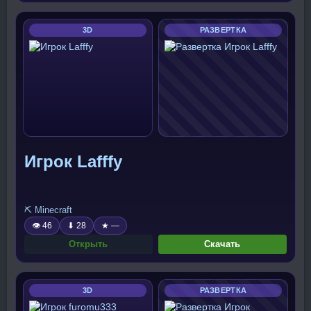
3D
РАЗВЕРТКА
Игрок Lafffy
⛏️ Minecraft
👁 46
⬇ 28
★ —
Открыть
Скачать
3D
РАЗВЕРТКА