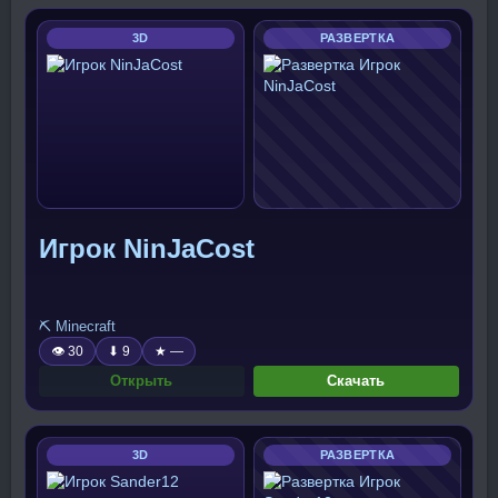
3D
РАЗВЕРТКА
Игрок NinJaCost
⛏️ Minecraft
👁 30
⬇ 9
★ —
Открыть
Скачать
3D
РАЗВЕРТКА