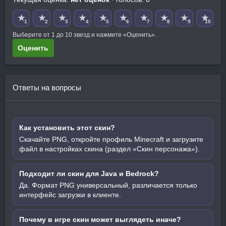
★
★
★
★
★
★
★
★
★
★
1
2
3
4
5
6
7
8
9
10
Выберите от 1 до 10 звезд и нажмите «Оценить».
Оценить
Ответы на вопросы
Как установить этот скин?
Скачайте PNG, откройте профиль Minecraft и загрузите
файл в настройках скина (раздел «Скин персонажа»).
Подходит ли скин для Java и Bedrock?
Да. Формат PNG универсальный, различается только
интерфейс загрузки в клиенте.
Почему в игре скин может выглядеть иначе?