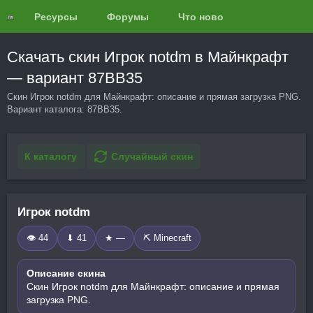
Ресурсы
Форумы
Что нового?
Обзоры
Скачать скин Игрок notdm в Майнкрафт
— вариант 87BB35
Скин Игрок notdm для Майнкрафт: описание и прямая загрузка PNG.
Вариант каталога: 87BB35.
К каталогу
Случайный скин
Игрок notdm
👁 44
⬇ 41
★ —
⛏️ Minecraft
Описание скина
Скин Игрок notdm для Майнкрафт: описание и прямая
загрузка PNG.