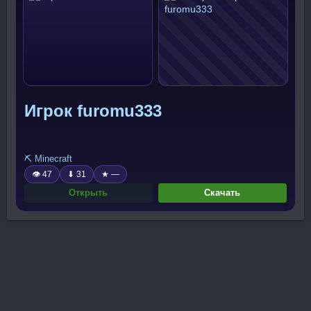
Игрок furomu333
⛏️ Minecraft
👁 47
⬇ 31
★ —
Открыть
Скачать