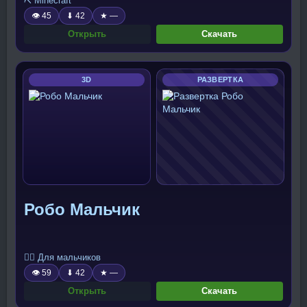
⛏️ Minecraft
👁 45
⬇ 42
★ —
Открыть
Скачать
3D
РАЗВЕРТКА
Робо Мальчик
🧍‍♂️ Для мальчиков
👁 59
⬇ 42
★ —
Открыть
Скачать