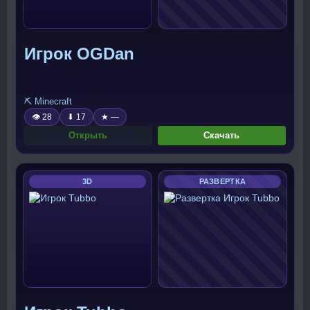
Игрок OGDan
⛏️ Minecraft
👁 28
⬇ 17
★ —
Открыть
Скачать
3D
РАЗВЕРТКА