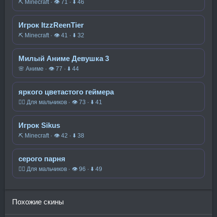
⛏️ Minecraft · 👁 71 · ⬇ 46
Игрок ItzzReenTier
⛏️ Minecraft · 👁 41 · ⬇ 32
Милый Аниме Девушка 3
🌸 Аниме · 👁 77 · ⬇ 44
яркого цветастого геймера
🧍‍♂️ Для мальчиков · 👁 73 · ⬇ 41
Игрок Sikus
⛏️ Minecraft · 👁 42 · ⬇ 38
серого парня
🧍‍♂️ Для мальчиков · 👁 96 · ⬇ 49
Похожие скины