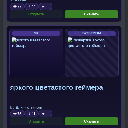
🌸 Аниме
👁 77
⬇ 44
★ —
Открыть
Скачать
3D
РАЗВЕРТКА
яркого цветастого геймера
🧍‍♂️ Для мальчиков
👁 73
⬇ 41
★ —
Открыть
Скачать