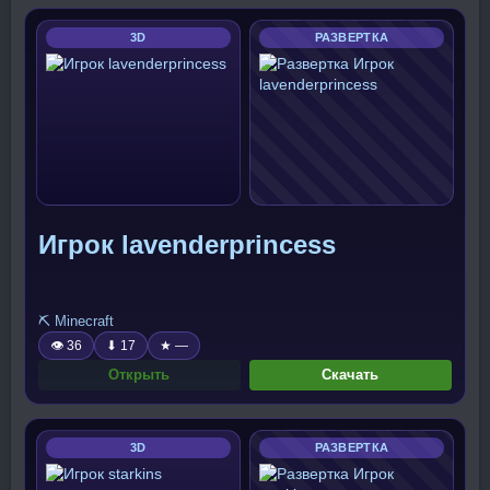
3D
РАЗВЕРТКА
Игрок lavenderprincess
⛏️ Minecraft
👁 36
⬇ 17
★ —
Открыть
Скачать
3D
РАЗВЕРТКА