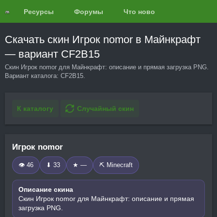
Ресурсы
Форумы
Что нового?
Обзоры
Скачать скин Игрок nomor в Майнкрафт
— вариант CF2B15
Скин Игрок nomor для Майнкрафт: описание и прямая загрузка PNG.
Вариант каталога: CF2B15.
К каталогу
Случайный скин
Игрок nomor
👁 46
⬇ 33
★ —
⛏️ Minecraft
Описание скина
Скин Игрок nomor для Майнкрафт: описание и прямая
загрузка PNG.