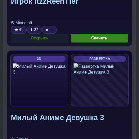
Игрок ItzzReenTier
⛏️ Minecraft
👁 41
⬇ 32
★ —
Открыть
Скачать
3D
РАЗВЕРТКА
Милый Аниме Девушка 3