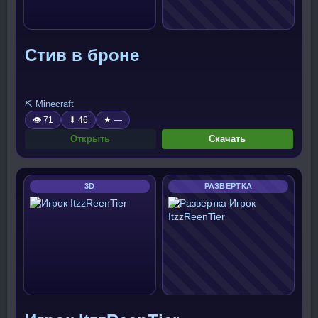
Стив в броне
⛏️ Minecraft
👁 71
⬇ 46
★ —
Открыть
Скачать
3D
РАЗВЕРТКА