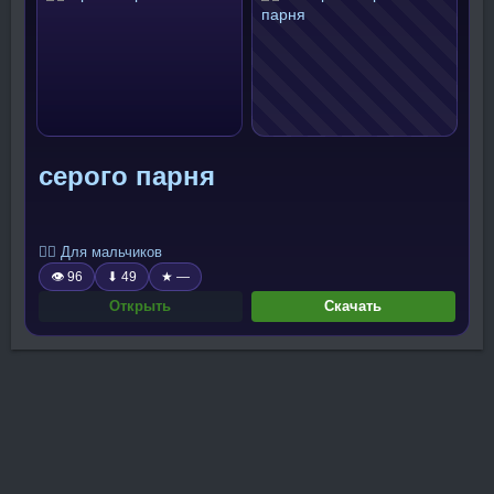
серого парня
🧍‍♂️ Для мальчиков
👁 96
⬇ 49
★ —
Открыть
Скачать