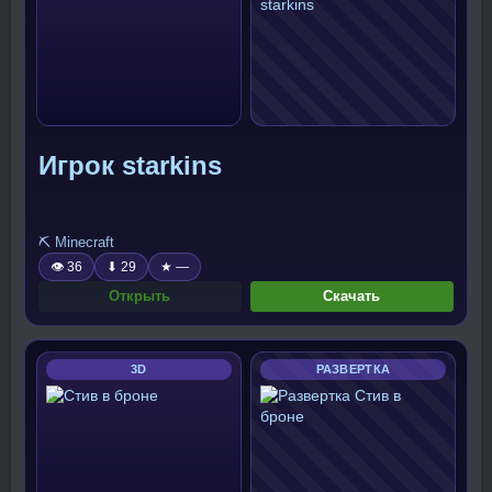
Игрок starkins
⛏️ Minecraft
👁 36
⬇ 29
★ —
Открыть
Скачать
3D
РАЗВЕРТКА