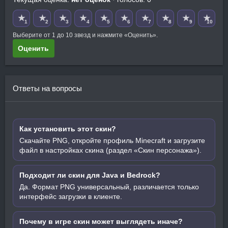
★
★
★
★
★
★
★
★
★
★
1
2
3
4
5
6
7
8
9
10
Выберите от 1 до 10 звезд и нажмите «Оценить».
Оценить
Ответы на вопросы
Как установить этот скин?
Скачайте PNG, откройте профиль Minecraft и загрузите
файл в настройках скина (раздел «Скин персонажа»).
Подходит ли скин для Java и Bedrock?
Да. Формат PNG универсальный, различается только
интерфейс загрузки в клиенте.
Почему в игре скин может выглядеть иначе?