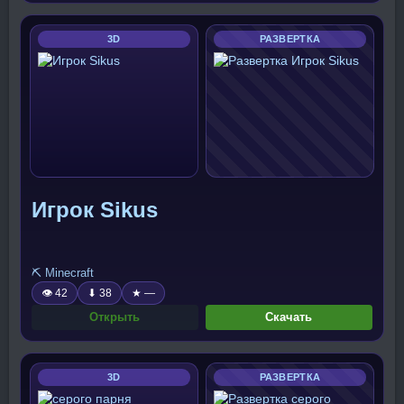
3D
РАЗВЕРТКА
Игрок Sikus
⛏️ Minecraft
👁 42
⬇ 38
★ —
Открыть
Скачать
3D
РАЗВЕРТКА