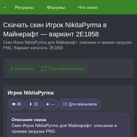
Ресурсы
Форумы
Что нового?
Обзоры
Скачать скин Игрок NikitaPyrma в
Майнкрафт — вариант 2E1858
Скин Игрок NikitaPyrma для Майнкрафт: описание и прямая загрузка
PNG. Вариант каталога: 2E1858.
К каталогу
Случайный скин
Игрок NikitaPyrma
👁 45
⬇ 32
★ —
🧍‍♂️ Для мальчиков
Описание скина
Скин Игрок NikitaPyrma для Майнкрафт: описание и
прямая загрузка PNG.