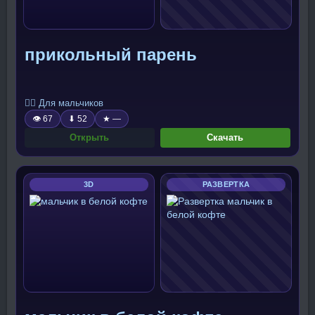
прикольный парень
🧍‍♂️ Для мальчиков
👁 67
⬇ 52
★ —
Открыть
Скачать
3D
РАЗВЕРТКА