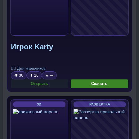
Игрок Karty
🧍‍♂️ Для мальчиков
👁 36
⬇ 26
★ —
Открыть
Скачать
3D
РАЗВЕРТКА