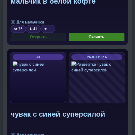
мальчик в белой кофте
🧍‍♂️ Для мальчиков
👁 75
⬇ 41
★ —
Открыть
Скачать
3D
РАЗВЕРТКА
чувак с синей суперсилой