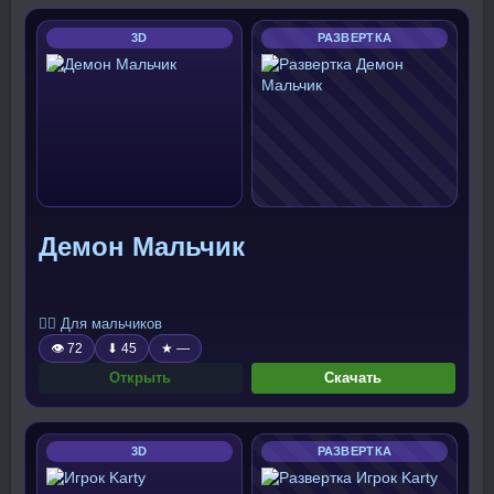
3D
РАЗВЕРТКА
Демон Мальчик
🧍‍♂️ Для мальчиков
👁 72
⬇ 45
★ —
Открыть
Скачать
3D
РАЗВЕРТКА