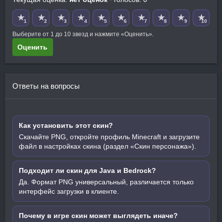
★
★
★
★
★
★
★
★
★
★
1
2
3
4
5
6
7
8
9
10
Выберите от 1 до 10 звезд и нажмите «Оценить».
Оценить
Ответы на вопросы
Как установить этот скин?
Скачайте PNG, откройте профиль Minecraft и загрузите
файл в настройках скина (раздел «Скин персонажа»).
Подходит ли скин для Java и Bedrock?
Да. Формат PNG универсальный, различается только
интерфейс загрузки в клиенте.
Почему в игре скин может выглядеть иначе?