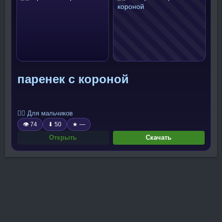
паренек с короной
🧍‍♂️ Для мальчиков
👁 74
⬇ 50
★ —
Открыть
Скачать