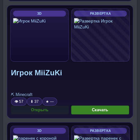
3D
РАЗВЕРТКА
Игрок MiiZuKi
⛏️ Minecraft
👁 57
⬇ 37
★ —
Открыть
Скачать
3D
РАЗВЕРТКА