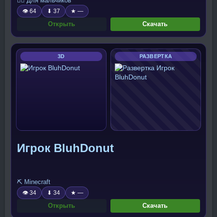
🧍‍♂️ Для мальчиков
👁 64
⬇ 37
★ —
Открыть
Скачать
3D
РАЗВЕРТКА
Игрок BluhDonut
⛏️ Minecraft
👁 34
⬇ 34
★ —
Открыть
Скачать