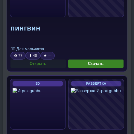
пингвин
🧍‍♂️ Для мальчиков
👁 77
⬇ 40
★ —
Открыть
Скачать
3D
РАЗВЕРТКА