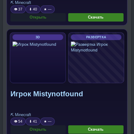
⛏️ Minecraft
👁 37
⬇ 40
★ —
Открыть
Скачать
3D
РАЗВЕРТКА
Игрок Mistynotfound
⛏️ Minecraft
👁 54
⬇ 41
★ —
Открыть
Скачать