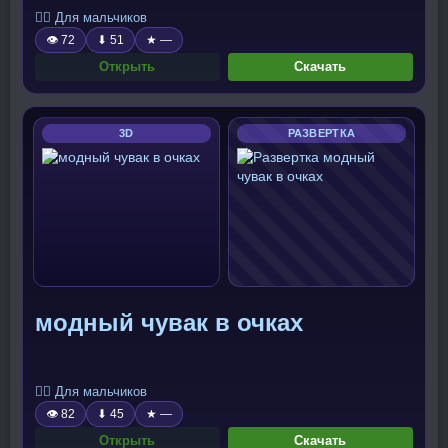
🧍‍♂️ Для мальчиков
👁 72
⬇ 51
★ —
Открыть
Скачать
3D
РАЗВЕРТКА
модный чувак в очках
🧍‍♂️ Для мальчиков
👁 82
⬇ 45
★ —
Открыть
Скачать