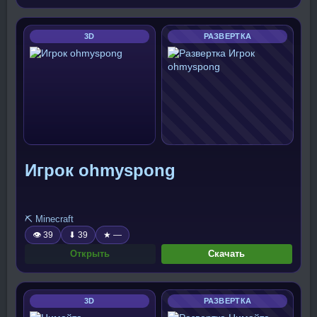
3D
РАЗВЕРТКА
Игрок ohmyspong
⛏️ Minecraft
👁 39
⬇ 39
★ —
Открыть
Скачать
3D
РАЗВЕРТКА