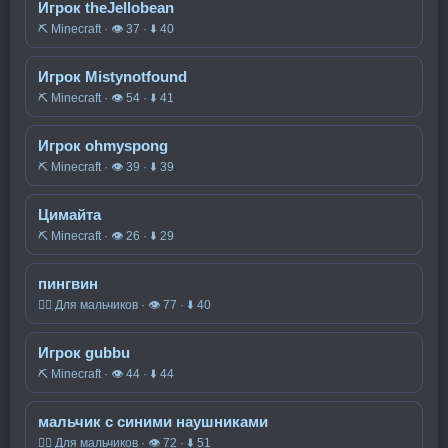
Игрок theJellobean
⛏️ Minecraft · 👁 37 · ⬇ 40
Игрок Mistynotfound
⛏️ Minecraft · 👁 54 · ⬇ 41
Игрок ohmyspong
⛏️ Minecraft · 👁 39 · ⬇ 39
Цимайта
⛏️ Minecraft · 👁 26 · ⬇ 29
пингвин
🧍‍♂️ Для мальчиков · 👁 77 · ⬇ 40
Игрок gubbu
⛏️ Minecraft · 👁 44 · ⬇ 44
мальчик с синими наушниками
🧍‍♂️ Для мальчиков · 👁 72 · ⬇ 51