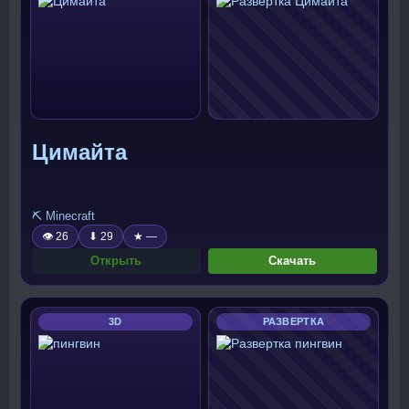
Цимайта
⛏️ Minecraft
👁 26
⬇ 29
★ —
Открыть
Скачать
3D
РАЗВЕРТКА