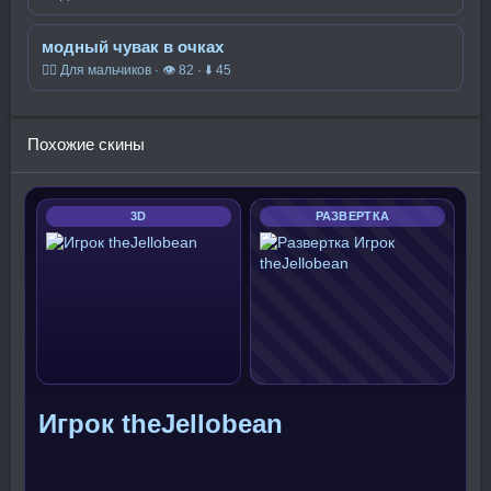
модный чувак в очках
🧍‍♂️ Для мальчиков · 👁 82 · ⬇ 45
Похожие скины
3D
РАЗВЕРТКА
Игрок theJellobean