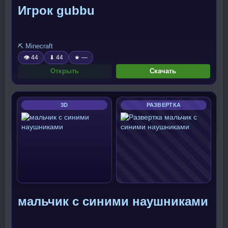
Игрок gubbu
⛏️ Minecraft
👁 44
⬇ 44
★ —
Открыть
Скачать
3D
РАЗВЕРТКА
мальчик с синими наушниками