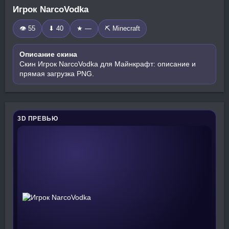
Игрок NarcoVodka
👁 55
⬇ 40
★ —
⛏️ Minecraft
Описание скина
Скин Игрок NarcoVodka для Майнкрафт: описание и
прямая загрузка PNG.
3D ПРЕВЬЮ