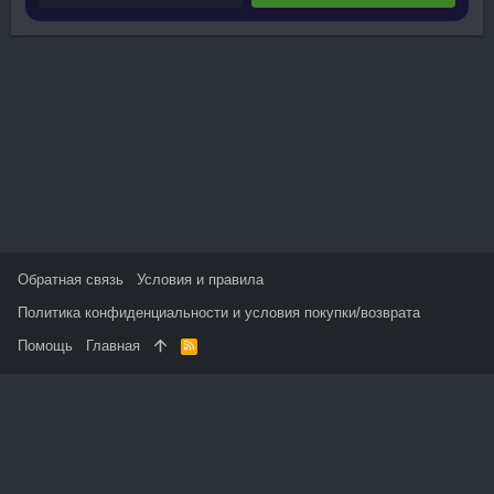
Обратная связь
Условия и правила
Политика конфиденциальности и условия покупки/возврата
Помощь
Главная
R
S
S
На данном сайте используются файлы cookie, чтобы
персонализировать контент и сохранить Ваш вход в систему,
если Вы зарегистрируетесь.
Продолжая использовать этот сайт, Вы соглашаетесь на
использование наших файлов cookie и принимаете
пользовательское соглашение и политику конфиденциальности.