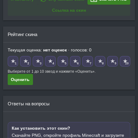
Ссылка на скин
Рейтинг скина
Текущая оценка:
нет оценок
· голосов: 0
★
★
★
★
★
★
★
★
★
★
1
2
3
4
5
6
7
8
9
10
Выберите от 1 до 10 звезд и нажмите «Оценить».
Оценить
Ответы на вопросы
Как установить этот скин?
Скачайте PNG, откройте профиль Minecraft и загрузите