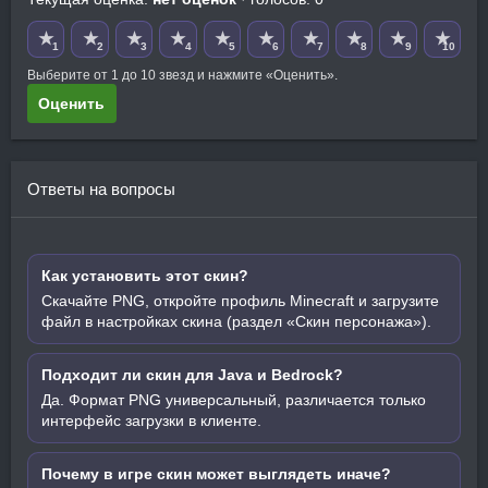
★
★
★
★
★
★
★
★
★
★
1
2
3
4
5
6
7
8
9
10
Выберите от 1 до 10 звезд и нажмите «Оценить».
Оценить
Ответы на вопросы
Как установить этот скин?
Скачайте PNG, откройте профиль Minecraft и загрузите
файл в настройках скина (раздел «Скин персонажа»).
Подходит ли скин для Java и Bedrock?
Да. Формат PNG универсальный, различается только
интерфейс загрузки в клиенте.
Почему в игре скин может выглядеть иначе?