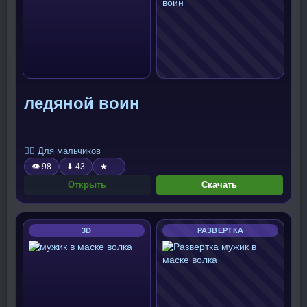
ледяной воин
🧍‍♂️ Для мальчиков
👁 98
⬇ 43
★ —
Открыть
Скачать
3D
РАЗВЕРТКА