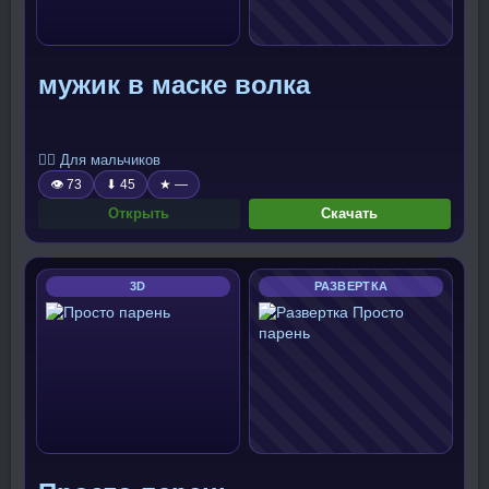
мужик в маске волка
🧍‍♂️ Для мальчиков
👁 73
⬇ 45
★ —
Открыть
Скачать
3D
РАЗВЕРТКА