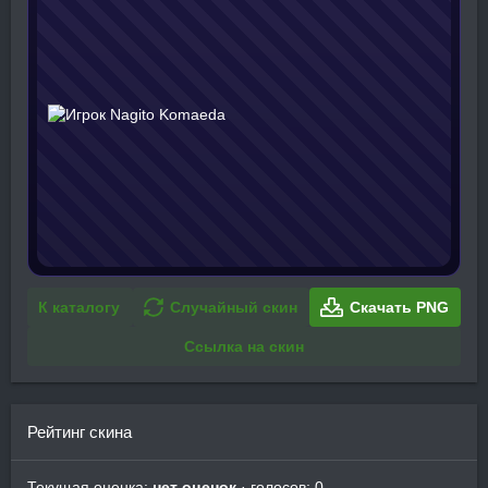
К каталогу
Случайный скин
Скачать PNG
Ссылка на скин
Рейтинг скина
Текущая оценка:
нет оценок
· голосов: 0