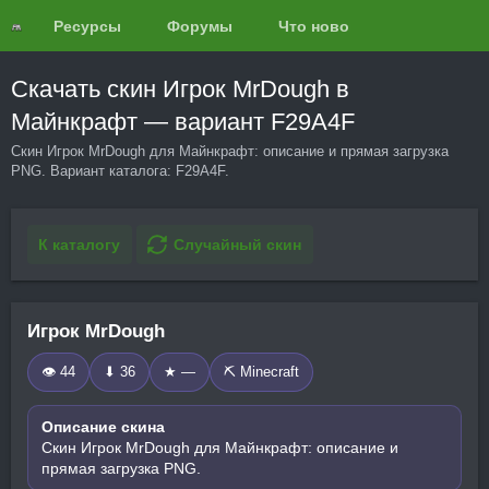
Ресурсы
Форумы
Что нового?
Обзоры
Скачать скин Игрок MrDough в
Майнкрафт — вариант F29A4F
Скин Игрок MrDough для Майнкрафт: описание и прямая загрузка
PNG. Вариант каталога: F29A4F.
К каталогу
Случайный скин
Игрок MrDough
👁 44
⬇ 36
★ —
⛏️ Minecraft
Описание скина
Скин Игрок MrDough для Майнкрафт: описание и
прямая загрузка PNG.