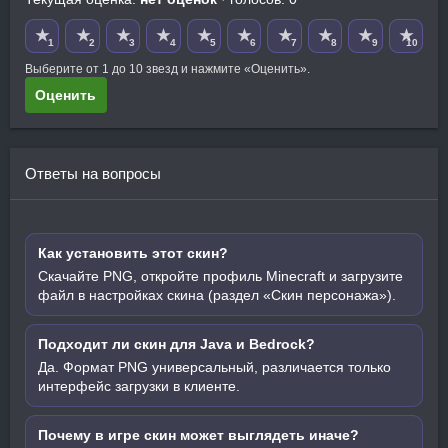
★
★
★
★
★
★
★
★
★
★
1
2
3
4
5
6
7
8
9
10
Выберите от 1 до 10 звезд и нажмите «Оценить».
Оценить
Ответы на вопросы
Как установить этот скин?
Скачайте PNG, откройте профиль Minecraft и загрузите
файл в настройках скина (раздел «Скин персонажа»).
Подходит ли скин для Java и Bedrock?
Да. Формат PNG универсальный, различается только
интерфейс загрузки в клиенте.
Почему в игре скин может выглядеть иначе?