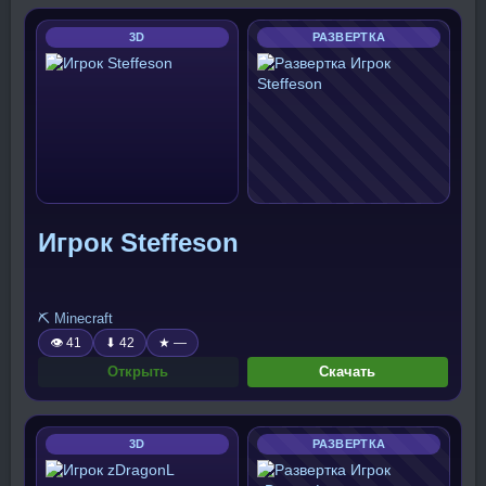
3D
РАЗВЕРТКА
Игрок Steffeson
⛏️ Minecraft
👁 41
⬇ 42
★ —
Открыть
Скачать
3D
РАЗВЕРТКА