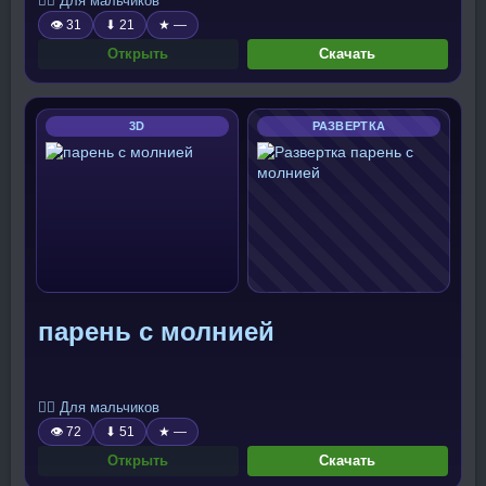
🧍‍♂️ Для мальчиков
👁 31
⬇ 21
★ —
Открыть
Скачать
3D
РАЗВЕРТКА
парень с молнией
🧍‍♂️ Для мальчиков
👁 72
⬇ 51
★ —
Открыть
Скачать