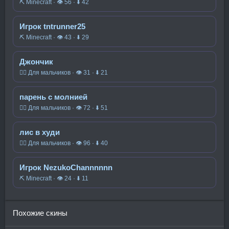
⛏️ Minecraft · 👁 56 · ⬇ 42
Игрок tntrunner25
⛏️ Minecraft · 👁 43 · ⬇ 29
Джончик
🧍‍♂️ Для мальчиков · 👁 31 · ⬇ 21
парень с молнией
🧍‍♂️ Для мальчиков · 👁 72 · ⬇ 51
лис в худи
🧍‍♂️ Для мальчиков · 👁 96 · ⬇ 40
Игрок NezukoChannnnnn
⛏️ Minecraft · 👁 24 · ⬇ 11
Похожие скины