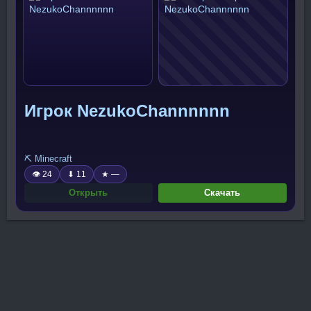
Игрок NezukoChannnnnn
⛏️ Minecraft
👁 24
⬇ 11
★ —
Открыть
Скачать