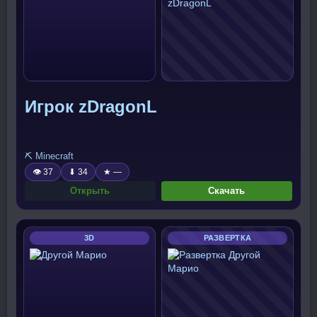
Игрок zDragonL
⛏️ Minecraft
👁 37
⬇ 34
★ —
Открыть
Скачать
3D
РАЗВЕРТКА