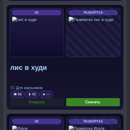
3D
РАЗВЕРТКА
лис в худи
🧍‍♂️ Для мальчиков
👁 96
⬇ 40
★ —
Открыть
Скачать
3D
РАЗВЕРТКА