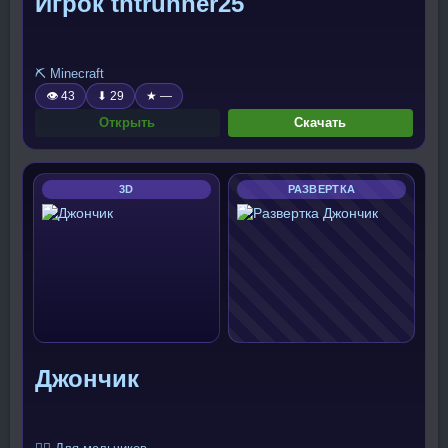
Игрок tntrunner25
⛏️ Minecraft
👁 43
⬇ 29
★ —
Открыть
Скачать
3D
РАЗВЕРТКА
Джончик