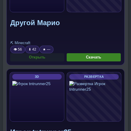
Другой Марио
⛏️ Minecraft
👁 56
⬇ 42
★ —
Открыть
Скачать
3D
РАЗВЕРТКА