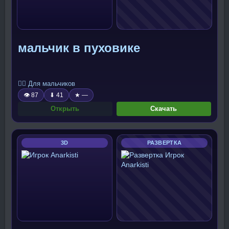
мальчик в пуховике
🧍‍♂️ Для мальчиков
👁 87
⬇ 41
★ —
Открыть
Скачать
3D
РАЗВЕРТКА