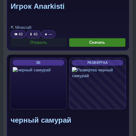
Игрок Anarkisti
⛏️ Minecraft
👁 40
⬇ 40
★ —
Открыть
Скачать
3D
РАЗВЕРТКА
черный самурай