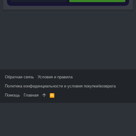
Обратная связь
Условия и правила
Политика конфиденциальности и условия покупки/возврата
Помощь
Главная
R
S
S
На данном сайте используются файлы cookie, чтобы
персонализировать контент и сохранить Ваш вход в систему,
если Вы зарегистрируетесь.
Продолжая использовать этот сайт, Вы соглашаетесь на
использование наших файлов cookie и принимаете
пользовательское соглашение и политику конфиденциальности.