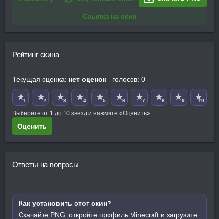
Ссылка на скин
Рейтинг скина
Текущая оценка:
нет оценок
· голосов: 0
★
★
★
★
★
★
★
★
★
★
1
2
3
4
5
6
7
8
9
10
Выберите от 1 до 10 звезд и нажмите «Оценить».
Оценить
Ответы на вопросы
Как установить этот скин?
Скачайте PNG, откройте профиль Minecraft и загрузите