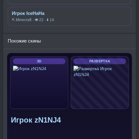
Игрок IceHaHa
⛏️ Minecraft · 👁 22 · ⬇ 14
Похожие скины
3D
РАЗВЕРТКА
Игрок zN1NJ4