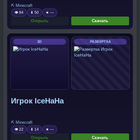
⛏️ Minecraft
👁 94
⬇ 50
★ —
Открыть
Скачать
3D
РАЗВЕРТКА
Игрок IceHaHa
⛏️ Minecraft
👁 22
⬇ 14
★ —
Открыть
Скачать