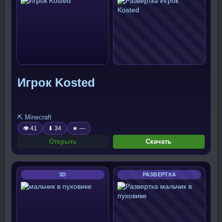
Игрок Kosted
⛏️ Minecraft
👁 41
⬇ 34
★ —
Открыть
Скачать
3D
РАЗВЕРТКА