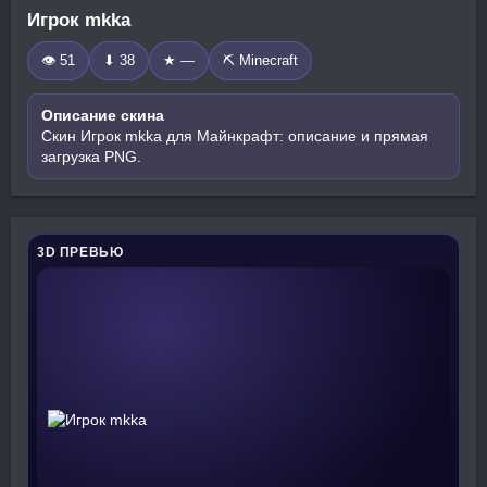
Игрок mkka
👁 51
⬇ 38
★ —
⛏️ Minecraft
Описание скина
Скин Игрок mkka для Майнкрафт: описание и прямая
загрузка PNG.
3D ПРЕВЬЮ