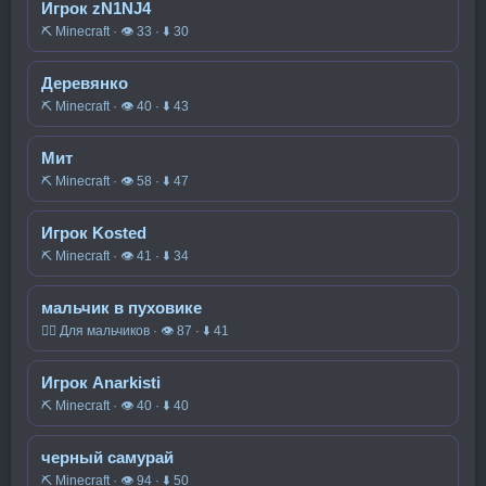
Игрок zN1NJ4
⛏️ Minecraft · 👁 33 · ⬇ 30
Деревянко
⛏️ Minecraft · 👁 40 · ⬇ 43
Мит
⛏️ Minecraft · 👁 58 · ⬇ 47
Игрок Kosted
⛏️ Minecraft · 👁 41 · ⬇ 34
мальчик в пуховике
🧍‍♂️ Для мальчиков · 👁 87 · ⬇ 41
Игрок Anarkisti
⛏️ Minecraft · 👁 40 · ⬇ 40
черный самурай
⛏️ Minecraft · 👁 94 · ⬇ 50