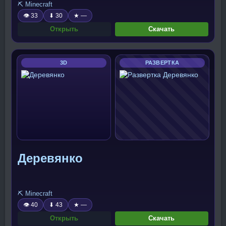
⛏️ Minecraft
👁 33
⬇ 30
★ —
Открыть
Скачать
3D
РАЗВЕРТКА
Деревянко
⛏️ Minecraft
👁 40
⬇ 43
★ —
Открыть
Скачать