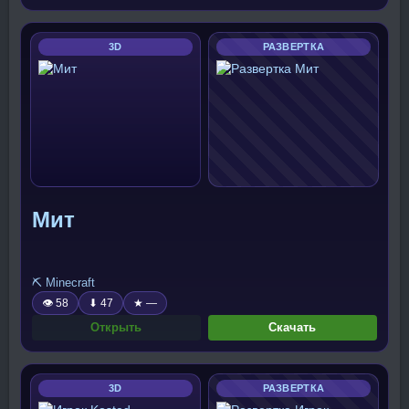
3D
РАЗВЕРТКА
Мит
⛏️ Minecraft
👁 58
⬇ 47
★ —
Открыть
Скачать
3D
РАЗВЕРТКА