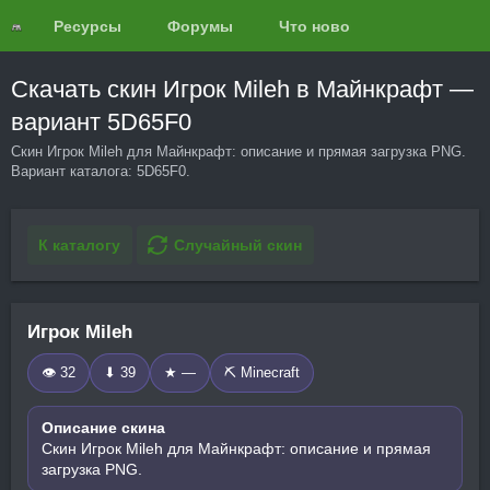
Ресурсы
Форумы
Что нового?
Обзоры
Скачать скин Игрок Mileh в Майнкрафт —
вариант 5D65F0
Скин Игрок Mileh для Майнкрафт: описание и прямая загрузка PNG.
Вариант каталога: 5D65F0.
К каталогу
Случайный скин
Игрок Mileh
👁 32
⬇ 39
★ —
⛏️ Minecraft
Описание скина
Скин Игрок Mileh для Майнкрафт: описание и прямая
загрузка PNG.