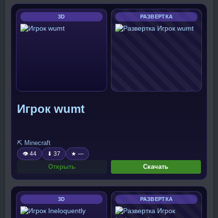
3D
РАЗВЕРТКА
Игрок wumt
⛏️ Minecraft
👁 44
⬇ 37
★ —
Открыть
Скачать
3D
РАЗВЕРТКА