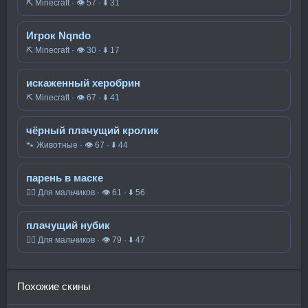
⛏️ Minecraft · 👁 57 · ⬇ 31
Игрок Nqndo
⛏️ Minecraft · 👁 30 · ⬇ 17
искаженный херобрин
⛏️ Minecraft · 👁 67 · ⬇ 41
чёрный плачущий кролик
🐾 Животные · 👁 67 · ⬇ 44
парень в маске
🧍‍♂️ Для мальчиков · 👁 61 · ⬇ 56
плачущий нубик
🧍‍♂️ Для мальчиков · 👁 79 · ⬇ 47
Похожие скины