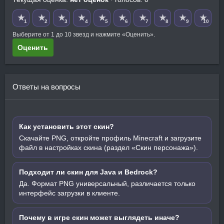
★
★
★
★
★
★
★
★
★
★
1
2
3
4
5
6
7
8
9
10
Выберите от 1 до 10 звезд и нажмите «Оценить».
Оценить
Ответы на вопросы
Как установить этот скин?
Скачайте PNG, откройте профиль Minecraft и загрузите
файл в настройках скина (раздел «Скин персонажа»).
Подходит ли скин для Java и Bedrock?
Да. Формат PNG универсальный, различается только
интерфейс загрузки в клиенте.
Почему в игре скин может выглядеть иначе?