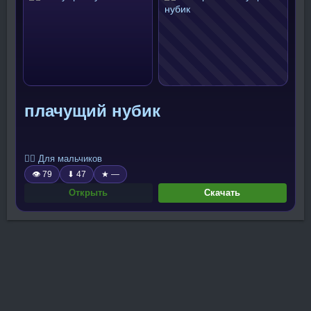
плачущий нубик
🧍‍♂️ Для мальчиков
👁 79
⬇ 47
★ —
Открыть
Скачать