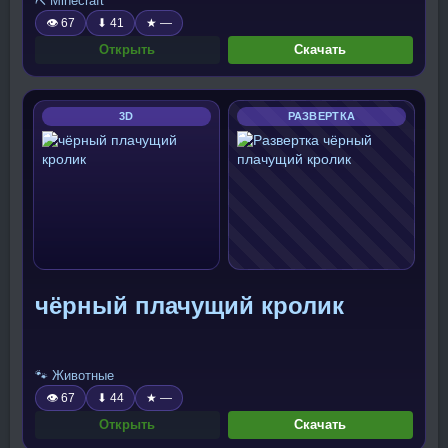
⛏️ Minecraft
👁 67
⬇ 41
★ —
Открыть
Скачать
3D
РАЗВЕРТКА
чёрный плачущий кролик
🐾 Животные
👁 67
⬇ 44
★ —
Открыть
Скачать