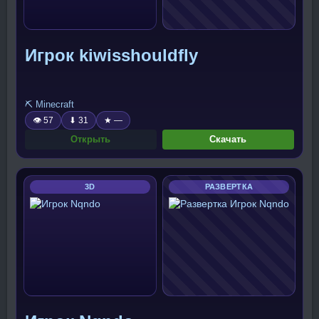
Игрок kiwisshouldfly
⛏️ Minecraft
👁 57
⬇ 31
★ —
Открыть
Скачать
3D
РАЗВЕРТКА