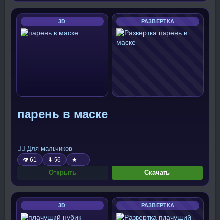
3D
РАЗВЕРТКА
парень в маске
🧍‍♂️ Для мальчиков
👁 61
⬇ 56
★ —
Открыть
Скачать
3D
РАЗВЕРТКА