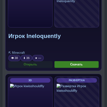
Игрок Ineloquently
⛏️ Minecraft
👁 38
⬇ 36
★ —
Открыть
Скачать
3D
РАЗВЕРТКА