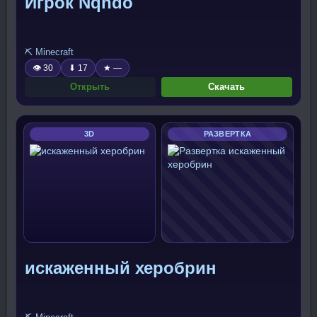
Игрок Nqndo
⛏️ Minecraft
👁 30
⬇ 17
★ —
Открыть
Скачать
3D
РАЗВЕРТКА
искаженный херобрин