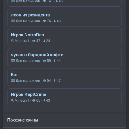
🧍‍♂️ Для мальчиков · 👁 141 · ⬇ 45
леон из резидента
🧍‍♂️ Для мальчиков · 👁 76 · ⬇ 43
Игрок NotroDan
⛏️ Minecraft · 👁 47 · ⬇ 24
чувак в бордовой кофте
🧍‍♂️ Для мальчиков · 👁 59 · ⬇ 44
Кат
🧍‍♂️ Для мальчиков · 👁 54 · ⬇ 47
Игрок KeptCrime
⛏️ Minecraft · 👁 65 · ⬇ 43
Похожие скины