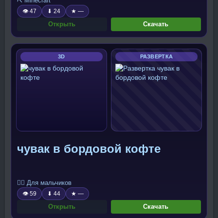
⛏️ Minecraft
👁 47
⬇ 24
★ —
Открыть
Скачать
3D
РАЗВЕРТКА
чувак в бордовой кофте
🧍‍♂️ Для мальчиков
👁 59
⬇ 44
★ —
Открыть
Скачать