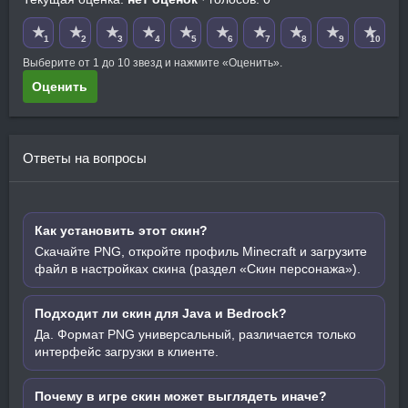
★
★
★
★
★
★
★
★
★
★
1
2
3
4
5
6
7
8
9
10
Выберите от 1 до 10 звезд и нажмите «Оценить».
Оценить
Ответы на вопросы
Как установить этот скин?
Скачайте PNG, откройте профиль Minecraft и загрузите
файл в настройках скина (раздел «Скин персонажа»).
Подходит ли скин для Java и Bedrock?
Да. Формат PNG универсальный, различается только
интерфейс загрузки в клиенте.
Почему в игре скин может выглядеть иначе?