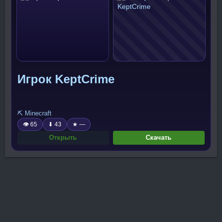
Игрок KeptCrime
⛏️ Minecraft
👁 65
⬇ 43
★ —
Открыть
Скачать