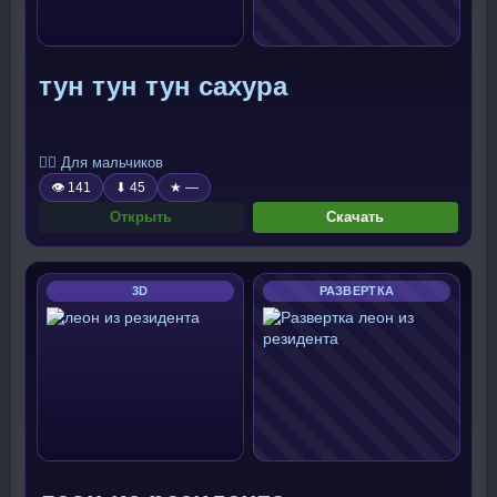
тун тун тун сахура
🧍‍♂️ Для мальчиков
👁 141
⬇ 45
★ —
Открыть
Скачать
3D
РАЗВЕРТКА