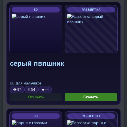
3D
РАЗВЕРТКА
серый пвпшник
🧍‍♂️ Для мальчиков
👁 97
⬇ 54
★ —
Открыть
Скачать
3D
РАЗВЕРТКА