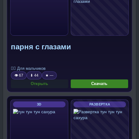
парня с глазами
🧍‍♂️ Для мальчиков
👁 67
⬇ 44
★ —
Открыть
Скачать
3D
РАЗВЕРТКА