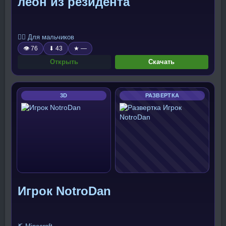
леон из резидента
🧍‍♂️ Для мальчиков
👁 76
⬇ 43
★ —
Открыть
Скачать
3D
РАЗВЕРТКА
Игрок NotroDan