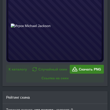
К каталогу
Случайный скин
Скачать PNG
Ссылка на скин
Рейтинг скина
Текущая оценка:
нет оценок
· голосов: 0