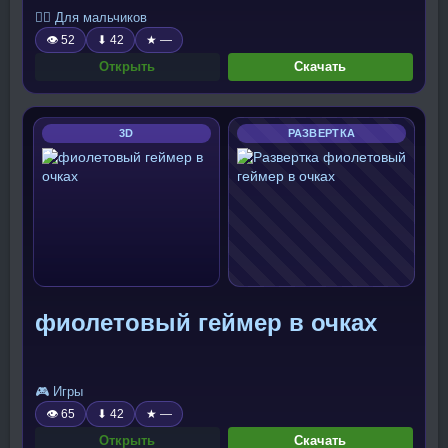
🧍‍♂️ Для мальчиков
👁 52
⬇ 42
★ —
Открыть
Скачать
3D
РАЗВЕРТКА
фиолетовый геймер в очках
🎮 Игры
👁 65
⬇ 42
★ —
Открыть
Скачать