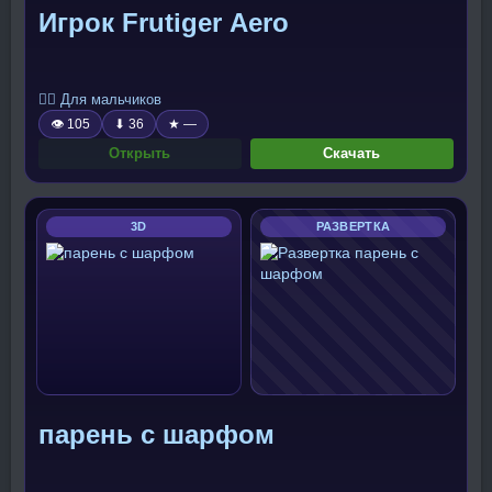
Игрок Frutiger Aero
🧍‍♂️ Для мальчиков
👁 105
⬇ 36
★ —
Открыть
Скачать
3D
РАЗВЕРТКА
парень с шарфом