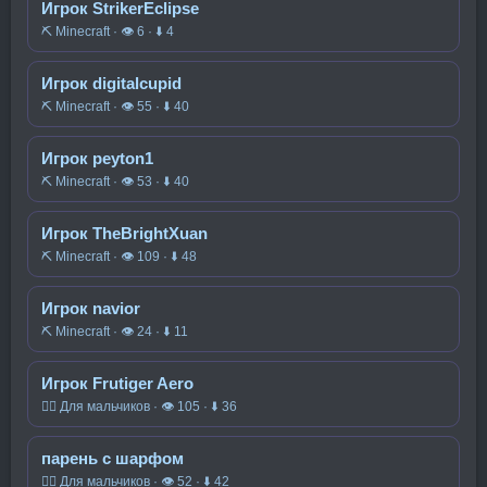
Игрок StrikerEclipse
⛏️ Minecraft · 👁 6 · ⬇ 4
Игрок digitalcupid
⛏️ Minecraft · 👁 55 · ⬇ 40
Игрок peyton1
⛏️ Minecraft · 👁 53 · ⬇ 40
Игрок TheBrightXuan
⛏️ Minecraft · 👁 109 · ⬇ 48
Игрок navior
⛏️ Minecraft · 👁 24 · ⬇ 11
Игрок Frutiger Aero
🧍‍♂️ Для мальчиков · 👁 105 · ⬇ 36
парень с шарфом
🧍‍♂️ Для мальчиков · 👁 52 · ⬇ 42