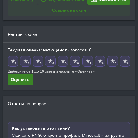
Ссылка на скин
Рейтинг скина
Текущая оценка:
нет оценок
· голосов: 0
★
★
★
★
★
★
★
★
★
★
1
2
3
4
5
6
7
8
9
10
Выберите от 1 до 10 звезд и нажмите «Оценить».
Оценить
Ответы на вопросы
Как установить этот скин?
Скачайте PNG, откройте профиль Minecraft и загрузите