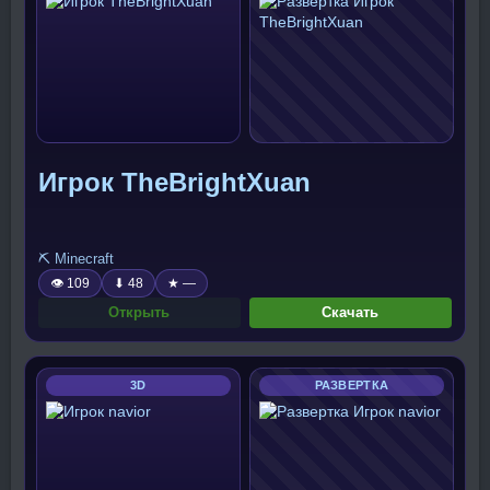
Игрок TheBrightXuan
⛏️ Minecraft
👁 109
⬇ 48
★ —
Открыть
Скачать
3D
РАЗВЕРТКА