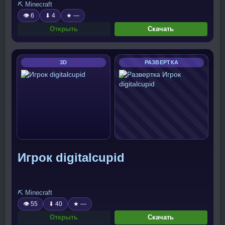
⛏️ Minecraft
👁 6
⬇ 4
★ —
Открыть
Скачать
3D
РАЗВЕРТКА
Игрок digitalcupid
⛏️ Minecraft
👁 55
⬇ 40
★ —
Открыть
Скачать