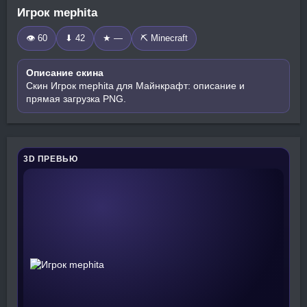
Игрок mephita
👁 60
⬇ 42
★ —
⛏️ Minecraft
Описание скина
Скин Игрок mephita для Майнкрафт: описание и
прямая загрузка PNG.
3D ПРЕВЬЮ