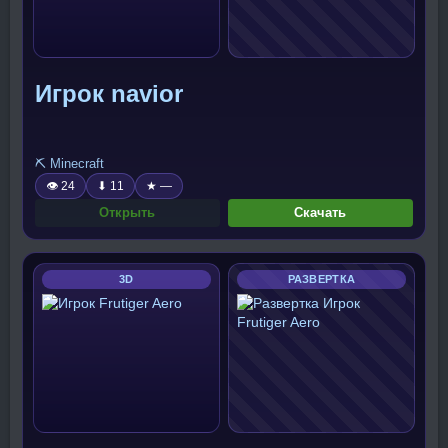
Игрок navior
⛏️ Minecraft
👁 24
⬇ 11
★ —
Открыть
Скачать
3D
РАЗВЕРТКА