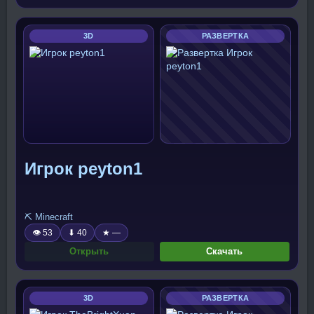
3D
РАЗВЕРТКА
Игрок peyton1
⛏️ Minecraft
👁 53
⬇ 40
★ —
Открыть
Скачать
3D
РАЗВЕРТКА