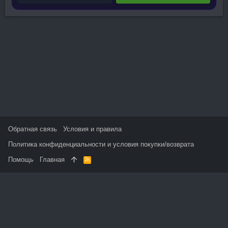
Обратная связь
Условия и правила
Политика конфиденциальности и условия покупки/возврата
Помощь
Главная
R
S
S
На данном сайте используются файлы cookie, чтобы
персонализировать контент и сохранить Ваш вход в систему,
если Вы зарегистрируетесь.
Продолжая использовать этот сайт, Вы соглашаетесь на
использование наших файлов cookie и принимаете
пользовательское соглашение и политику конфиденциальности.