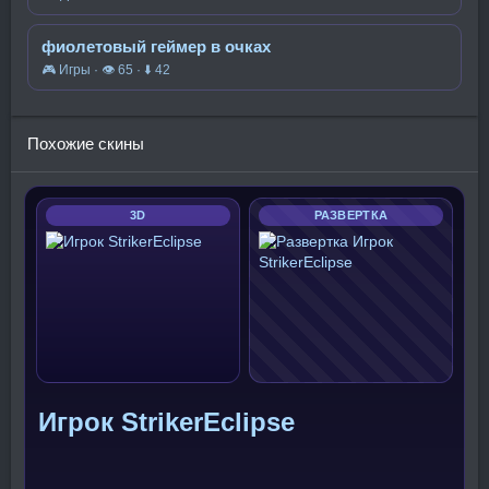
фиолетовый геймер в очках
🎮 Игры · 👁 65 · ⬇ 42
Похожие скины
3D
РАЗВЕРТКА
Игрок StrikerEclipse