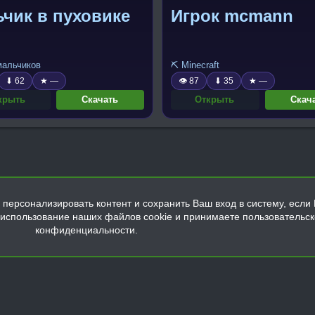
чик в пуховике
Игрок mcmann
 мальчиков
⛏️ Minecraft
⬇ 62
★ —
👁 87
⬇ 35
★ —
крыть
Скачать
Открыть
Скач
персонализировать контент и сохранить Ваш вход в систему, если 
а использование наших файлов cookie и принимаете пользовательс
конфиденциальности.
Обратная связь
Условия и правила
Политика конфиденциальнос