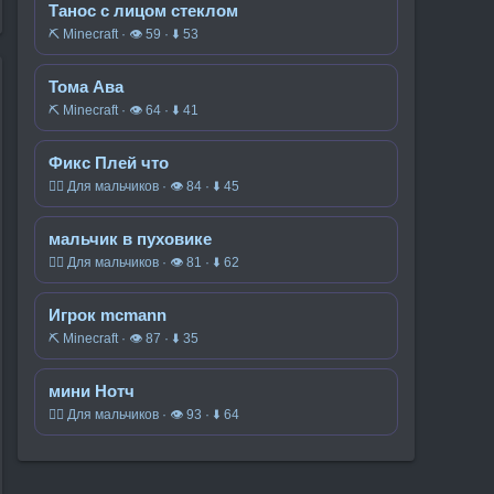
Танос с лицом стеклом
⛏️ Minecraft · 👁 59 · ⬇ 53
Тома Ава
⛏️ Minecraft · 👁 64 · ⬇ 41
Фикс Плей что
🧍‍♂️ Для мальчиков · 👁 84 · ⬇ 45
мальчик в пуховике
🧍‍♂️ Для мальчиков · 👁 81 · ⬇ 62
Игрок mcmann
⛏️ Minecraft · 👁 87 · ⬇ 35
мини Нотч
🧍‍♂️ Для мальчиков · 👁 93 · ⬇ 64