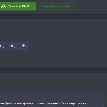
Скачать PNG
Ссылка на скин
★
★
★
8
9
10
ите файл в настройках скина (раздел «Скин персонажа»).