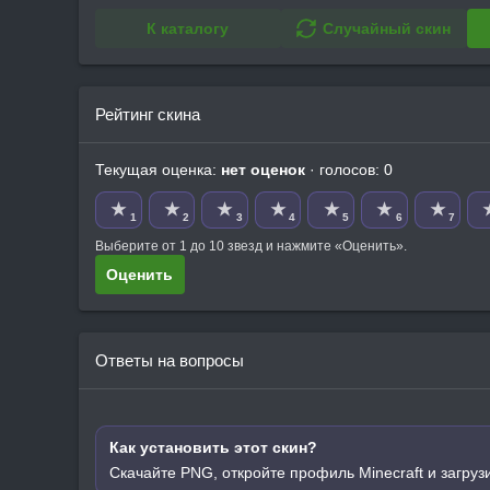
К каталогу
Случайный скин
Рейтинг скина
Текущая оценка:
нет оценок
· голосов: 0
★
★
★
★
★
★
★
1
2
3
4
5
6
7
Выберите от 1 до 10 звезд и нажмите «Оценить».
Оценить
Ответы на вопросы
Как установить этот скин?
Скачайте PNG, откройте профиль Minecraft и загруз