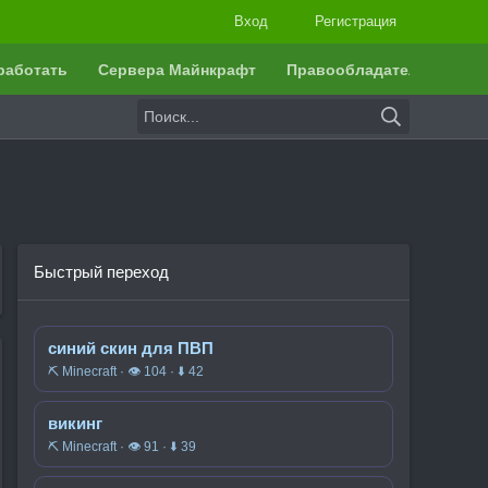
Вход
Регистрация
работать
Сервера Майнкрафт
Правообладателям
Быстрый переход
синий скин для ПВП
⛏️ Minecraft · 👁 104 · ⬇ 42
викинг
⛏️ Minecraft · 👁 91 · ⬇ 39