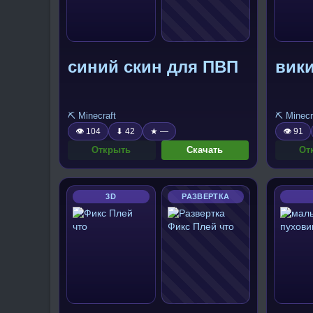
синий скин для ПВП
вик
⛏️ Minecraft
⛏️ Minecr
👁 104
⬇ 42
★ —
👁 91
Открыть
Скачать
От
3D
РАЗВЕРТКА