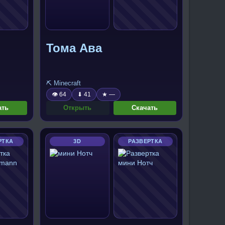
Тома Ава
⛏️ Minecraft
👁 64
⬇ 41
★ —
ать
Открыть
Скачать
РТКА
3D
РАЗВЕРТКА