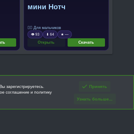
мини Нотч
🧍‍♂️ Для мальчиков
👁 93
⬇ 64
★ —
ать
Открыть
Скачать
Вы зарегистрируетесь.
Принять
кое соглашение и политику
Узнать больше...
ти и условия покупки/возврата
Помощь
Главная
R
S
S