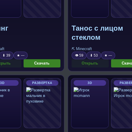
инг
Танос с лицом
стеклом
aft
⛏️ Minecraft
⬇ 39
★ —
👁 59
⬇ 53
★ —
крыть
Скачать
Открыть
Скач
3D
РАЗВЕРТКА
3D
РАЗВЕ