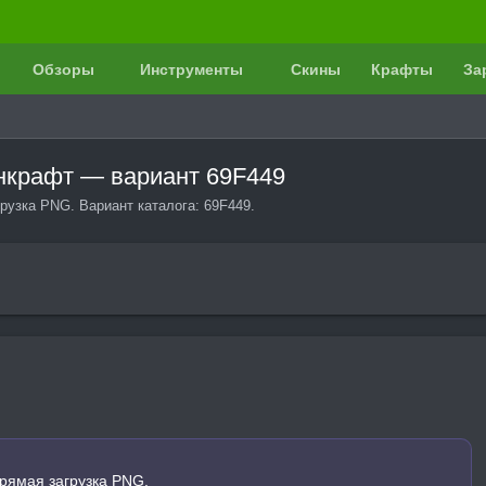
Обзоры
Инструменты
Скины
Крафты
За
йнкрафт — вариант 69F449
рузка PNG. Вариант каталога: 69F449.
рямая загрузка PNG.