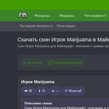
Ресурсы
Форумы
Что нового?
Последняя активность
Регистрация
Скачать скин Игрок Marijuama в Ма
Скин Игрок Marijuama для Майнкрафт: описание и прямая заг
К каталогу
Случайный скин
Игрок Marijuama
👁 36
⬇ 31
★ —
⛏️ Minecraft
Описание скина
Скин Игрок Marijuama для Майнкрафт: описание и п