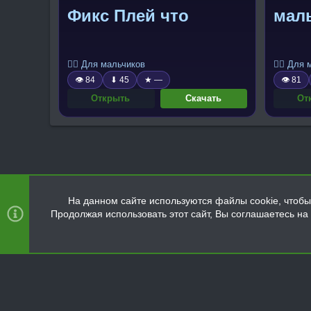
Фикс Плей что
маль
🧍‍♂️ Для мальчиков
🧍‍♂️ Для
👁 84
⬇ 45
★ —
👁 81
Открыть
Скачать
От
На данном сайте используются файлы cookie, чтобы 
Продолжая использовать этот сайт, Вы соглашаетесь н