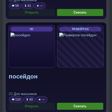
🧍‍♂️ Для мальчиков
👁 58
⬇ 41
★ —
Открыть
Скачать
3D
РАЗВЕРТКА
посейдон
🧍‍♂️ Для мальчиков
👁 110
⬇ 43
★ —
Открыть
Скачать