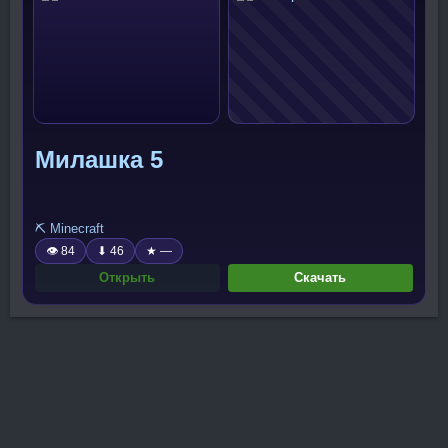
Милашка 5
⛏️ Minecraft
👁 84
⬇ 46
★ —
Открыть
Скачать