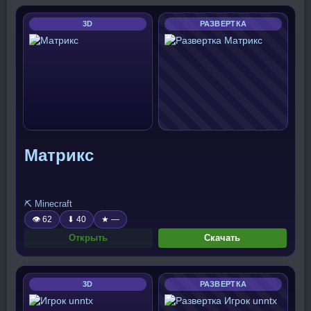
3D
РАЗВЕРТКА
Матрикс
⛏️ Minecraft
👁 62
⬇ 40
★ —
Открыть
Скачать
3D
РАЗВЕРТКА