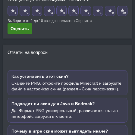
★
★
★
★
★
★
★
★
★
★
1
2
3
4
5
6
7
8
9
10
Выберите от 1 до 10 звезд и нажмите «Оценить».
Оценить
Ответы на вопросы
Как установить этот скин?
Скачайте PNG, откройте профиль Minecraft и загрузите
файл в настройках скина (раздел «Скин персонажа»).
Подходит ли скин для Java и Bedrock?
Да. Формат PNG универсальный, различается только
интерфейс загрузки в клиенте.
Почему в игре скин может выглядеть иначе?