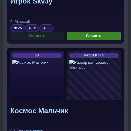
Игрок Skv3y
⛏️ Minecraft
👁 26
⬇ 16
★ —
Открыть
Скачать
3D
РАЗВЕРТКА
Космос Мальчик