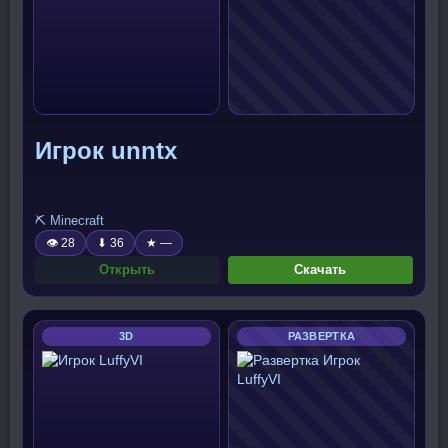
Игрок unntx
⛏️ Minecraft
👁 28
⬇ 36
★ —
Открыть
Скачать
3D
РАЗВЕРТКА