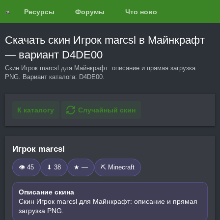
Ресурсы
Форумы
Что нового?
Обзоры
Скачать скин Игрок marcsl в Майнкрафт
— вариант D4DE00
Скин Игрок marcsl для Майнкрафт: описание и прямая загрузка
PNG. Вариант каталога: D4DE00.
К каталогу
Случайный скин
Игрок marcsl
👁 45
⬇ 38
★ —
⛏️ Minecraft
Описание скина
Скин Игрок marcsl для Майнкрафт: описание и прямая
загрузка PNG.