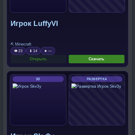
Игрок LuffyVI
⛏️ Minecraft
👁 23
⬇ 14
★ —
Открыть
Скачать
3D
РАЗВЕРТКА