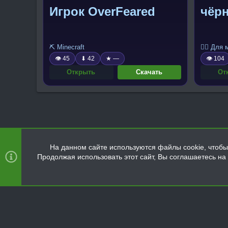
Игрок OverFeared
чёр
⛏️ Minecraft
🧍‍♂️ Для
👁 45
⬇ 42
★ —
👁 104
Открыть
Скачать
От
На данном сайте используются файлы cookie, чтобы 
Продолжая использовать этот сайт, Вы соглашаетесь н