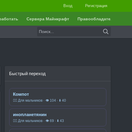
Вход
Регистрация
работать
Сервера Майнкрафт
Правообладателям
Быстрый переход
Компот
🧍‍♂️ Для мальчиков · 👁 104 · ⬇ 40
инопланетянин
🧍‍♂️ Для мальчиков · 👁 69 · ⬇ 43