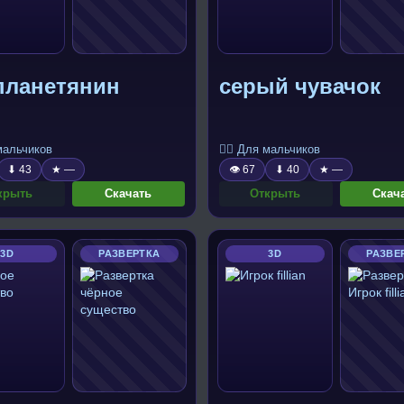
планетянин
серый чувачок
 мальчиков
🧍‍♂️ Для мальчиков
⬇ 43
★ —
👁 67
⬇ 40
★ —
крыть
Скачать
Открыть
Скач
3D
РАЗВЕРТКА
3D
РАЗВЕ