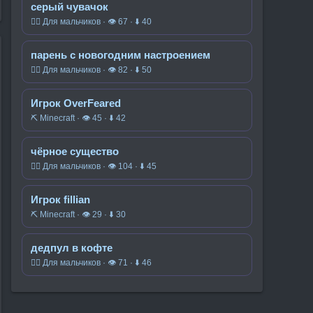
серый чувачок
🧍‍♂️ Для мальчиков · 👁 67 · ⬇ 40
парень с новогодним настроением
🧍‍♂️ Для мальчиков · 👁 82 · ⬇ 50
Игрок OverFeared
⛏️ Minecraft · 👁 45 · ⬇ 42
чёрное существо
🧍‍♂️ Для мальчиков · 👁 104 · ⬇ 45
Игрок fillian
⛏️ Minecraft · 👁 29 · ⬇ 30
дедпул в кофте
🧍‍♂️ Для мальчиков · 👁 71 · ⬇ 46