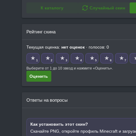
К каталогу
Случайный скин
Рейтинг скина
Текущая оценка:
нет оценок
· голосов: 0
★
★
★
★
★
★
★
1
2
3
4
5
6
7
Выберите от 1 до 10 звезд и нажмите «Оценить».
Оценить
Ответы на вопросы
Как установить этот скин?
Скачайте PNG, откройте профиль Minecraft и загруз