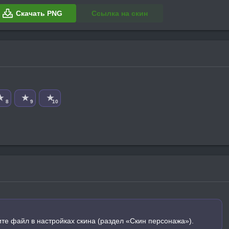
Скачать PNG
Ссылка на скин
★
★
★
8
9
10
ите файл в настройках скина (раздел «Скин персонажа»).