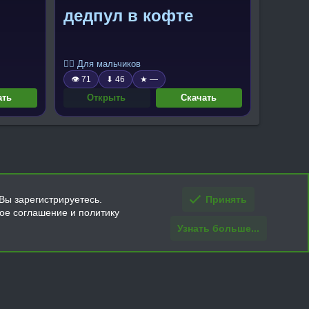
дедпул в кофте
🧍‍♂️ Для мальчиков
👁 71
⬇ 46
★ —
ать
Открыть
Скачать
Вы зарегистрируетесь.
Принять
кое соглашение и политику
Узнать больше...
ти и условия покупки/возврата
Помощь
Главная
R
S
S