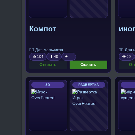
Компот
ино
🧍‍♂️ Для мальчиков
🧍‍♂️ Для
👁 104
⬇ 40
★ —
👁 69
Открыть
Скачать
От
3D
РАЗВЕРТКА