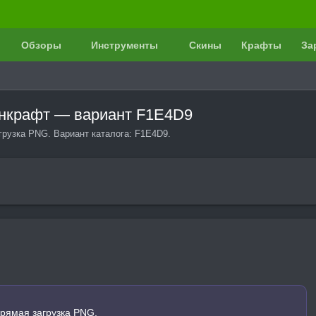
Обзоры
Инструменты
Скины
Крафты
За
йнкрафт — вариант F1E4D9
грузка PNG. Вариант каталога: F1E4D9.
прямая загрузка PNG.