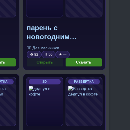
парень с
новогодним
настроением
🧍‍♂️ Для мальчиков
👁 82
⬇ 50
★ —
ать
Открыть
Скачать
РТКА
3D
РАЗВЕРТКА