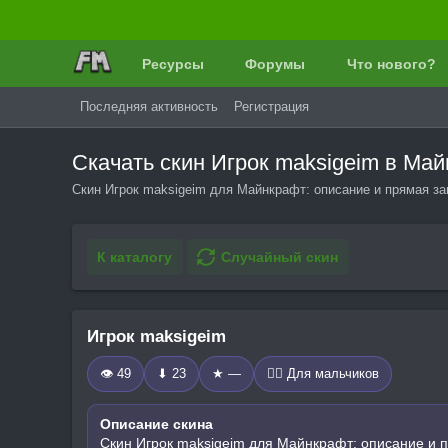
Ресурсы
Форумы
Что нового?
Последняя активность
Регистрация
Скачать скин Игрок maksigeim в Ма
Скин Игрок maksigeim для Майнкрафт: описание и прямая за
К каталогу
Случайный скин
Игрок maksigeim
👁 49
⬇ 23
★ —
🧍‍♂️ Для мальчиков
Описание скина
Скин Игрок maksigeim для Майнкрафт: описание и 