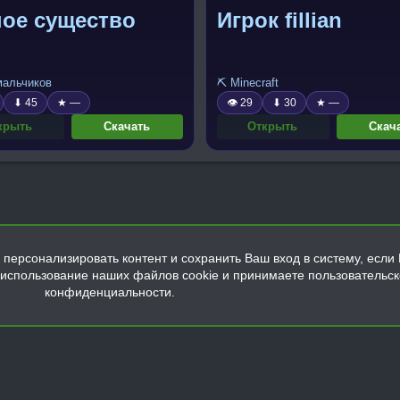
ное существо
Игрок fillian
 мальчиков
⛏️ Minecraft
⬇ 45
★ —
👁 29
⬇ 30
★ —
крыть
Скачать
Открыть
Скач
персонализировать контент и сохранить Ваш вход в систему, если 
а использование наших файлов cookie и принимаете пользовательс
конфиденциальности.
Обратная связь
Условия и правила
Политика конфиденциальнос