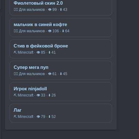
Фиолетовый скин 2.0
🧍‍♂️ Для мальчиков · 👁 99 · ⬇ 43
мальчик в синей кофте
🧍‍♂️ Для мальчиков · 👁 106 · ⬇ 64
Стив в фейковой броне
⛏️ Minecraft · 👁 85 · ⬇ 41
Супер мега пуп
🧍‍♂️ Для мальчиков · 👁 61 · ⬇ 45
Игрок ninjadoll
⛏️ Minecraft · 👁 33 · ⬇ 26
Лаг
⛏️ Minecraft · 👁 79 · ⬇ 52