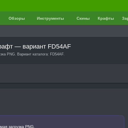
Обзоры
Инструменты
Скины
Крафты
За
крафт — вариант FD54AF
узка PNG. Вариант каталога: FD54AF.
мая загрузка PNG.