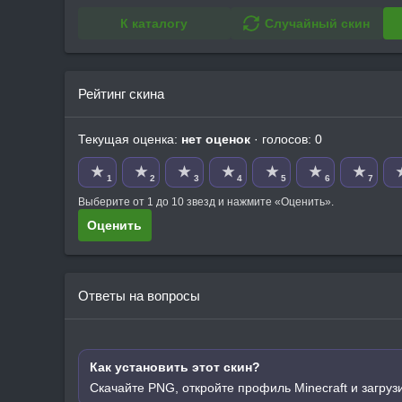
К каталогу
Случайный скин
Рейтинг скина
Текущая оценка:
нет оценок
· голосов: 0
★
★
★
★
★
★
★
1
2
3
4
5
6
7
Выберите от 1 до 10 звезд и нажмите «Оценить».
Оценить
Ответы на вопросы
Как установить этот скин?
Скачайте PNG, откройте профиль Minecraft и загруз