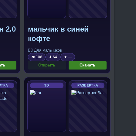
 2.0
мальчик в синей
кофте
🧍‍♂️ Для мальчиков
👁 106
⬇ 64
★ —
ать
Открыть
Скачать
РТКА
3D
РАЗВЕРТКА