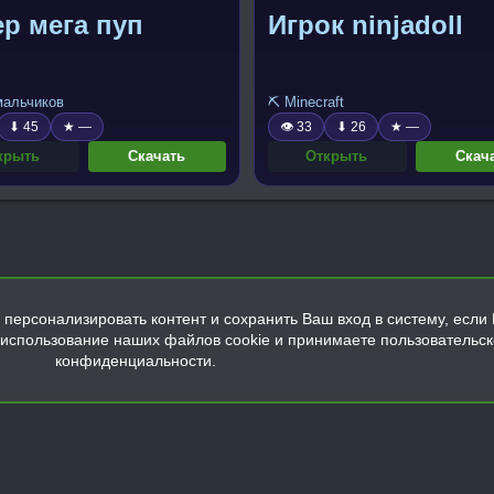
р мега пуп
Игрок ninjadoll
 мальчиков
⛏️ Minecraft
⬇ 45
★ —
👁 33
⬇ 26
★ —
крыть
Скачать
Открыть
Скач
персонализировать контент и сохранить Ваш вход в систему, если 
а использование наших файлов cookie и принимаете пользовательс
конфиденциальности.
Обратная связь
Условия и правила
Политика конфиденциальнос