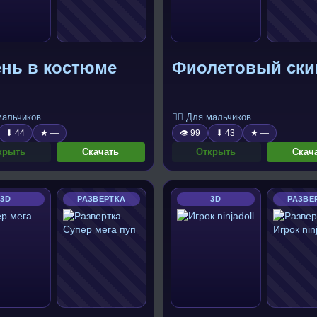
ень в костюме
Фиолетовый скин
 мальчиков
🧍‍♂️ Для мальчиков
⬇ 44
★ —
👁 99
⬇ 43
★ —
крыть
Скачать
Открыть
Скач
3D
РАЗВЕРТКА
3D
РАЗВЕ