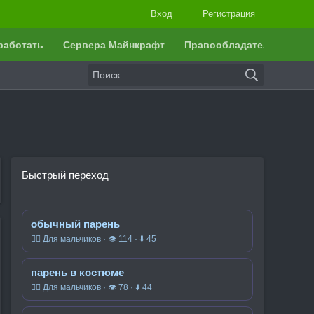
Вход
Регистрация
работать
Сервера Майнкрафт
Правообладателям
Быстрый переход
обычный парень
🧍‍♂️ Для мальчиков · 👁 114 · ⬇ 45
парень в костюме
🧍‍♂️ Для мальчиков · 👁 78 · ⬇ 44