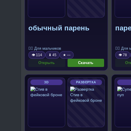
обычный парень
пар
🧍‍♂️ Для мальчиков
🧍‍♂️ Для
👁 114
⬇ 45
★ —
👁 78
Открыть
Скачать
От
3D
РАЗВЕРТКА