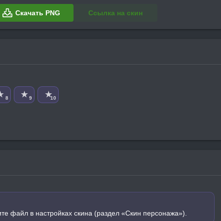
Скачать PNG
Ссылка на скин
★
★
★
8
9
10
ите файл в настройках скина (раздел «Скин персонажа»).