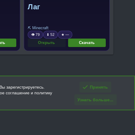
Лаг
⛏️ Minecraft
👁 79
⬇ 52
★ —
ать
Открыть
Скачать
Вы зарегистрируетесь.
Принять
кое соглашение и политику
Узнать больше...
ти и условия покупки/возврата
Помощь
Главная
R
S
S