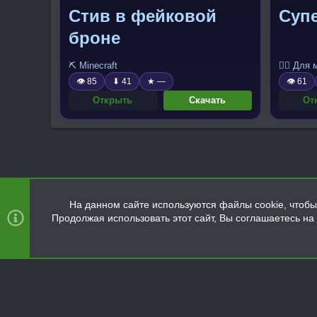
Стив в фейковой
Супе
броне
⛏️ Minecraft
🧍‍♂️ Для
👁 85
⬇ 41
★ —
👁 61
Открыть
Скачать
От
На данном сайте используются файлы cookie, чтобы 
Продолжая использовать этот сайт, Вы соглашаетесь н