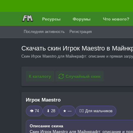
Ресурсы
Форумы
Что нового?
Последняя активность
Регистрация
Скачать скин Игрок Maestro в Майн
Скин Игрок Maestro для Майнкрафт: описание и прямая загр
К каталогу
Случайный скин
Игрок Maestro
👁 74
⬇ 28
★ —
🧍‍♂️ Для мальчиков
Описание скина
Скин Игрок Maestro для Майнкрафт: описание и пря