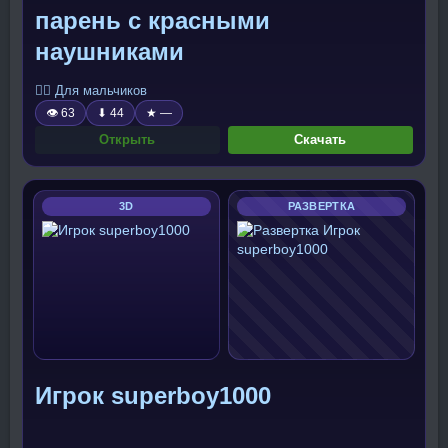
парень с красными
наушниками
🧍‍♂️ Для мальчиков
👁 63
⬇ 44
★ —
Открыть
Скачать
3D
РАЗВЕРТКА
Игрок superboy1000