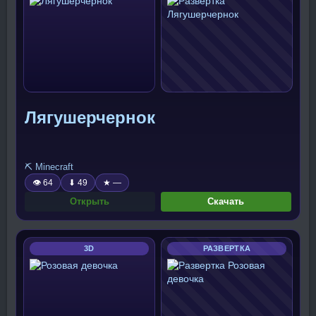
Лягушерчернок
⛏️ Minecraft
👁 64
⬇ 49
★ —
Открыть
Скачать
3D
РАЗВЕРТКА