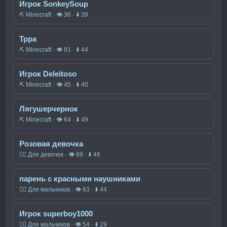
Игрок SonkeySoup
⛏️ Minecraft · 👁 36 · ⬇ 39
Трра
⛏️ Minecraft · 👁 81 · ⬇ 44
Игрок Deleitoso
⛏️ Minecraft · 👁 45 · ⬇ 40
Лягушерчернок
⛏️ Minecraft · 👁 64 · ⬇ 49
Розовая девочка
🧍‍♀️ Для девочек · 👁 89 · ⬇ 46
парень с красными наушниками
🧍‍♂️ Для мальчиков · 👁 63 · ⬇ 44
Игрок superboy1000
🧍‍♂️ Для мальчиков · 👁 54 · ⬇ 29