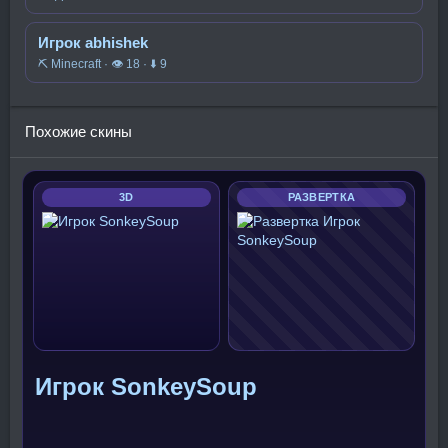
Игрок abhishek
⛏️ Minecraft · 👁 18 · ⬇ 9
Похожие скины
3D
РАЗВЕРТКА
Игрок SonkeySoup