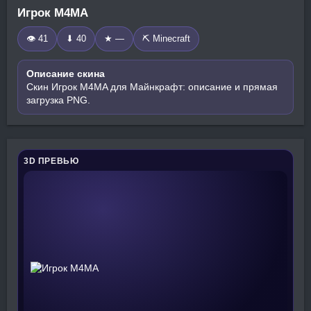
Игрок M4MA
👁 41
⬇ 40
★ —
⛏️ Minecraft
Описание скина
Скин Игрок M4MA для Майнкрафт: описание и прямая
загрузка PNG.
3D ПРЕВЬЮ