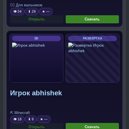
🧍‍♂️ Для мальчиков
👁 54
⬇ 29
★ —
Открыть
Скачать
3D
РАЗВЕРТКА
Игрок abhishek
⛏️ Minecraft
👁 18
⬇ 9
★ —
Открыть
Скачать