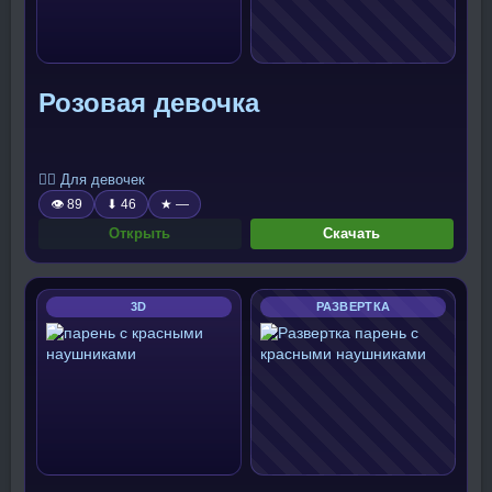
Розовая девочка
🧍‍♀️ Для девочек
👁 89
⬇ 46
★ —
Открыть
Скачать
3D
РАЗВЕРТКА