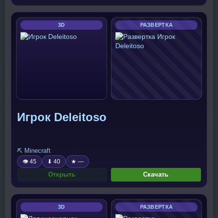
3D
РАЗВЕРТКА
Игрок Deleitoso
⛏️ Minecraft
👁 45
⬇ 40
★ —
Открыть
Скачать
3D
РАЗВЕРТКА