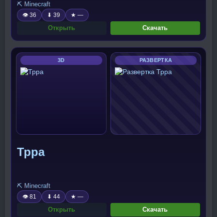
⛏️ Minecraft
👁 36
⬇ 39
★ —
Открыть
Скачать
3D
РАЗВЕРТКА
Трра
⛏️ Minecraft
👁 81
⬇ 44
★ —
Открыть
Скачать