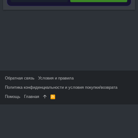
Обратная связь
Условия и правила
Политика конфиденциальности и условия покупки/возврата
Помощь
Главная
R
S
S
На данном сайте используются файлы cookie, чтобы
персонализировать контент и сохранить Ваш вход в систему,
если Вы зарегистрируетесь.
Продолжая использовать этот сайт, Вы соглашаетесь на
использование наших файлов cookie и принимаете
пользовательское соглашение и политику конфиденциальности.