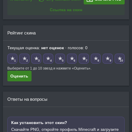
Ссылка на скин
Рейтинг скина
Текущая оценка:
нет оценок
· голосов: 0
★
★
★
★
★
★
★
★
★
★
1
2
3
4
5
6
7
8
9
10
Выберите от 1 до 10 звезд и нажмите «Оценить».
Оценить
Ответы на вопросы
Как установить этот скин?
Скачайте PNG, откройте профиль Minecraft и загрузите