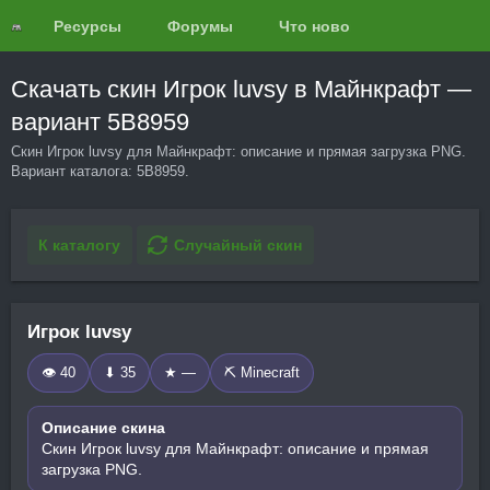
Ресурсы
Форумы
Что нового?
Обзоры
Скачать скин Игрок luvsy в Майнкрафт —
вариант 5B8959
Скин Игрок luvsy для Майнкрафт: описание и прямая загрузка PNG.
Вариант каталога: 5B8959.
К каталогу
Случайный скин
Игрок luvsy
👁 40
⬇ 35
★ —
⛏️ Minecraft
Описание скина
Скин Игрок luvsy для Майнкрафт: описание и прямая
загрузка PNG.