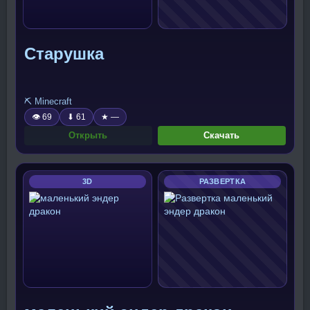
Старушка
⛏️ Minecraft
👁 69
⬇ 61
★ —
Открыть
Скачать
3D
РАЗВЕРТКА