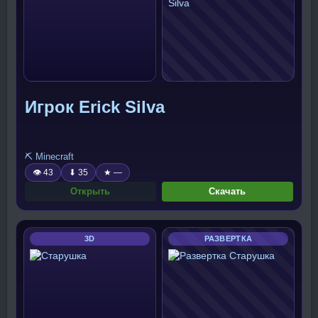
Игрок Erick Silva
⛏️ Minecraft
👁 43
⬇ 35
★ —
Открыть
Скачать
3D
РАЗВЕРТКА