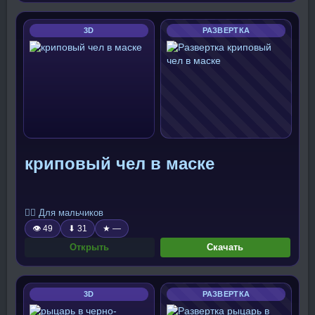
3D
РАЗВЕРТКА
криповый чел в маске
🧍‍♂️ Для мальчиков
👁 49
⬇ 31
★ —
Открыть
Скачать
3D
РАЗВЕРТКА