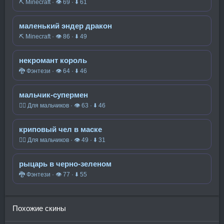
⛏️ Minecraft · 👁 69 · ⬇ 61
маленький эндер дракон
⛏️ Minecraft · 👁 86 · ⬇ 49
некромант король
🐉 Фэнтези · 👁 64 · ⬇ 46
мальчик-супермен
🧍‍♂️ Для мальчиков · 👁 63 · ⬇ 46
криповый чел в маске
🧍‍♂️ Для мальчиков · 👁 49 · ⬇ 31
рыцарь в черно-зеленом
🐉 Фэнтези · 👁 77 · ⬇ 55
Похожие скины