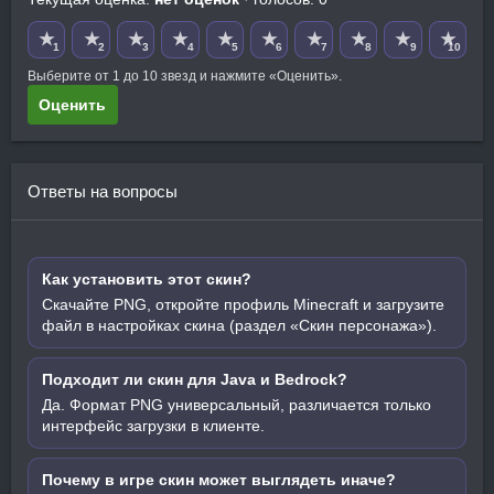
★
★
★
★
★
★
★
★
★
★
1
2
3
4
5
6
7
8
9
10
Выберите от 1 до 10 звезд и нажмите «Оценить».
Оценить
Ответы на вопросы
Как установить этот скин?
Скачайте PNG, откройте профиль Minecraft и загрузите
файл в настройках скина (раздел «Скин персонажа»).
Подходит ли скин для Java и Bedrock?
Да. Формат PNG универсальный, различается только
интерфейс загрузки в клиенте.
Почему в игре скин может выглядеть иначе?