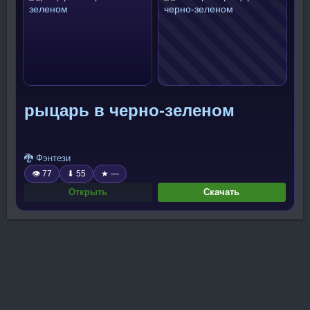
рыцарь в черно-зеленом
🐉 Фэнтези
👁 77
⬇ 55
★ —
Открыть
Скачать