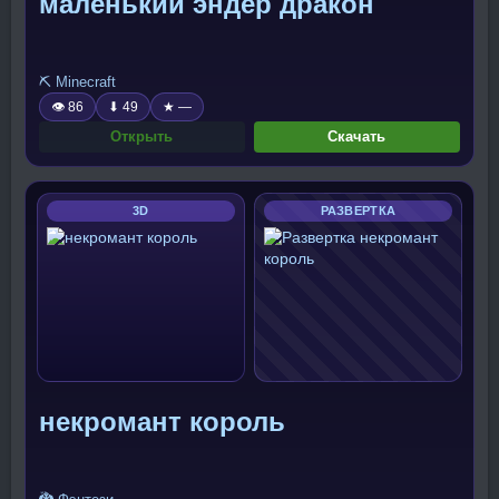
маленький эндер дракон
⛏️ Minecraft
👁 86
⬇ 49
★ —
Открыть
Скачать
3D
РАЗВЕРТКА
некромант король