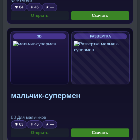
🐉 Фэнтези
👁 64
⬇ 46
★ —
Открыть
Скачать
3D
РАЗВЕРТКА
мальчик-супермен
🧍‍♂️ Для мальчиков
👁 63
⬇ 46
★ —
Открыть
Скачать