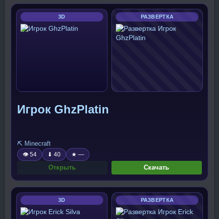
3D
РАЗВЕРТКА
Игрок GhzPlatin
⛏️ Minecraft
👁 54
⬇ 40
★ —
Открыть
Скачать
3D
РАЗВЕРТКА