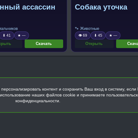
енный ассассин
Собака уточка
 мальчиков
🐾 Животные
⬇ 41
★ —
👁 69
⬇ 45
★ —
крыть
Скачать
Открыть
Скач
персонализировать контент и сохранить Ваш вход в систему, если 
а использование наших файлов cookie и принимаете пользовательс
конфиденциальности.
Обратная связь
Условия и правила
Политика конфиденциальнос