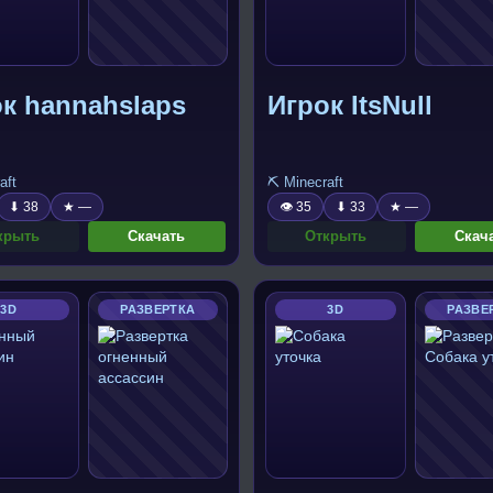
к hannahslaps
Игрок ItsNull
aft
⛏️ Minecraft
⬇ 38
★ —
👁 35
⬇ 33
★ —
крыть
Скачать
Открыть
Скач
3D
РАЗВЕРТКА
3D
РАЗВЕ