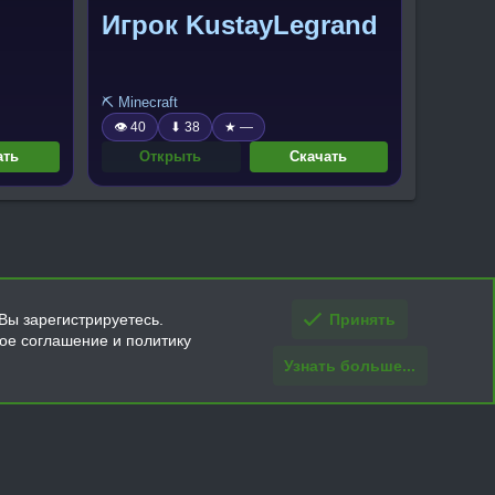
Игрок KustayLegrand
⛏️ Minecraft
👁 40
⬇ 38
★ —
ать
Открыть
Скачать
Вы зарегистрируетесь.
Принять
кое соглашение и политику
Узнать больше...
ти и условия покупки/возврата
Помощь
Главная
R
S
S