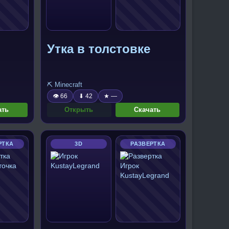
Утка в толстовке
⛏️ Minecraft
👁 66
⬇ 42
★ —
ать
Открыть
Скачать
РТКА
3D
РАЗВЕРТКА