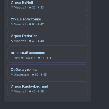
Игрок ItsNull
⛏️ Minecraft · 👁 35 · ⬇ 33
Утка в толстовке
⛏️ Minecraft · 👁 66 · ⬇ 42
Игрок RedsCat
⛏️ Minecraft · 👁 49 · ⬇ 40
огненный ассассин
🧍‍♂️ Для мальчиков · 👁 71 · ⬇ 41
Собака уточка
🐾 Животные · 👁 69 · ⬇ 45
Игрок KustayLegrand
⛏️ Minecraft · 👁 40 · ⬇ 38