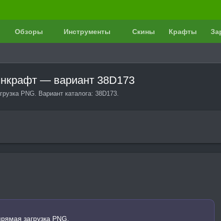
Обзоры
Инструменты
Скины
Крафты
За
йнкрафт — вариант 38D173
грузка PNG. Вариант каталога: 38D173.
прямая загрузка PNG.