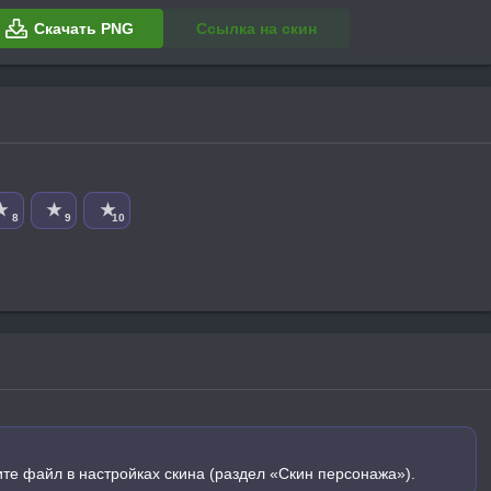
Скачать PNG
Ссылка на скин
★
★
★
8
9
10
ите файл в настройках скина (раздел «Скин персонажа»).