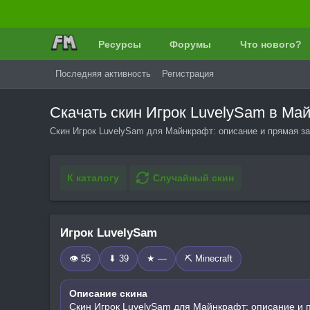
Ресурсы
Форумы
Что нового?
Последняя активность
Регистрация
Скачать скин Игрок LuvelySam в Ма
Скин Игрок LuvelySam для Майнкрафт: описание и прямая за
К каталогу
Случайный скин
Игрок LuvelySam
👁 55
⬇ 39
★ —
⛏️ Minecraft
Описание скина
Скин Игрок LuvelySam для Майнкрафт: описание и 