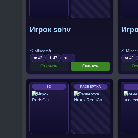
Игрок sohv
Игро
⛏️ Minecraft
⛏️ Minecr
👁 42
⬇ 47
★ —
👁 49
Открыть
Скачать
От
3D
РАЗВЕРТКА