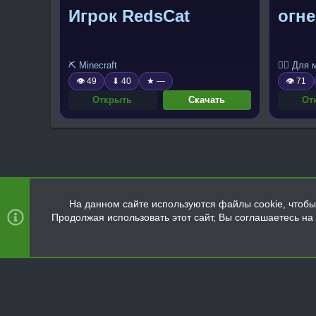
Игрок RedsCat
огн
⛏️ Minecraft
🧍‍♂️ Для
👁 49
⬇ 40
★ —
👁 71
Открыть
Скачать
От
На данном сайте используются файлы cookie, чтобы 
Продолжая использовать этот сайт, Вы соглашаетесь н