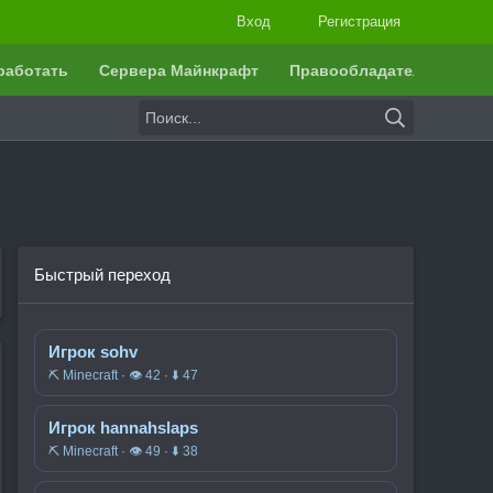
Вход
Регистрация
работать
Сервера Майнкрафт
Правообладателям
Быстрый переход
Игрок sohv
⛏️ Minecraft · 👁 42 · ⬇ 47
Игрок hannahslaps
⛏️ Minecraft · 👁 49 · ⬇ 38