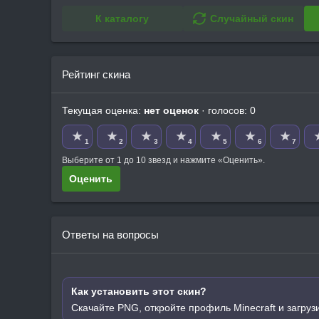
К каталогу
Случайный скин
Рейтинг скина
Текущая оценка:
нет оценок
· голосов: 0
★
★
★
★
★
★
★
1
2
3
4
5
6
7
Выберите от 1 до 10 звезд и нажмите «Оценить».
Оценить
Ответы на вопросы
Как установить этот скин?
Скачайте PNG, откройте профиль Minecraft и загруз