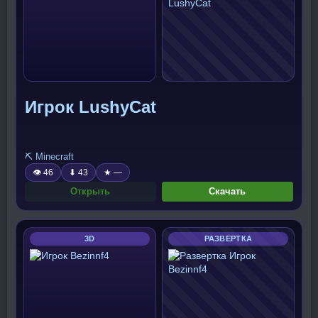
Игрок LushyCat
⛏️ Minecraft
👁 46
⬇ 43
★ —
Открыть
Скачать
3D
РАЗВЕРТКА