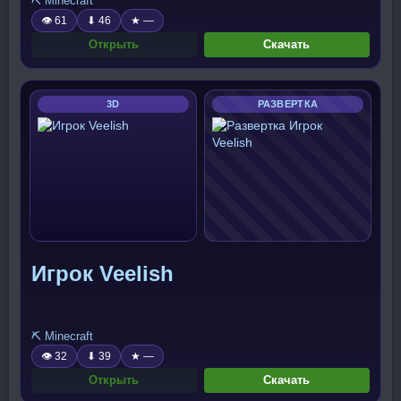
⛏️ Minecraft
👁 61
⬇ 46
★ —
Открыть
Скачать
3D
РАЗВЕРТКА
Игрок Veelish
⛏️ Minecraft
👁 32
⬇ 39
★ —
Открыть
Скачать