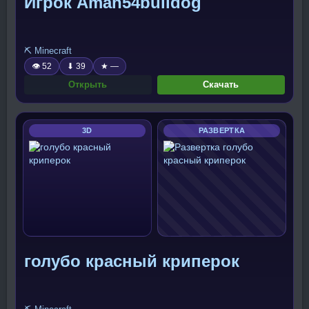
Игрок Aman54bulldog
⛏️ Minecraft
👁 52
⬇ 39
★ —
Открыть
Скачать
3D
РАЗВЕРТКА
голубо красный криперок