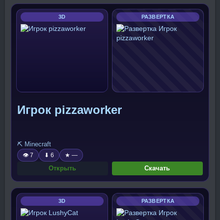
3D
РАЗВЕРТКА
Игрок pizzaworker
⛏️ Minecraft
👁 7
⬇ 6
★ —
Открыть
Скачать
3D
РАЗВЕРТКА