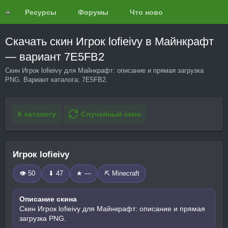
Ресурсы
Форумы
Что нового?
Обзоры
Скачать скин Игрок lofieivy в Майнкрафт
— вариант 7E5FB2
Скин Игрок lofieivy для Майнкрафт: описание и прямая загрузка
PNG. Вариант каталога: 7E5FB2.
К каталогу
Случайный скин
Игрок lofieivy
👁 50
⬇ 47
★ —
⛏️ Minecraft
Описание скина
Скин Игрок lofieivy для Майнкрафт: описание и прямая
загрузка PNG.