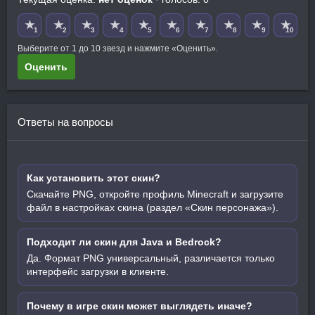
★
★
★
★
★
★
★
★
★
★
1
2
3
4
5
6
7
8
9
10
Выберите от 1 до 10 звезд и нажмите «Оценить».
Оценить
Ответы на вопросы
Как установить этот скин?
Скачайте PNG, откройте профиль Minecraft и загрузите
файл в настройках скина (раздел «Скин персонажа»).
Подходит ли скин для Java и Bedrock?
Да. Формат PNG универсальный, различается только
интерфейс загрузки в клиенте.
Почему в игре скин может выглядеть иначе?