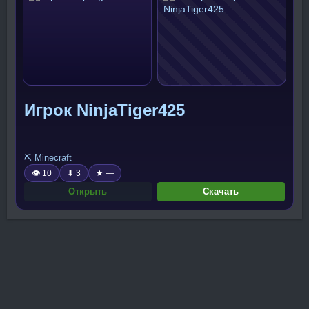
Игрок NinjaTiger425
⛏️ Minecraft
👁 10
⬇ 3
★ —
Открыть
Скачать