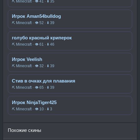
⛏️ Minecraft · 👁 41 · ⬇ 35
Игрок Aman54bulldog
⛏️ Minecraft · 👁 52 · ⬇ 39
голубо красный криперок
⛏️ Minecraft · 👁 61 · ⬇ 46
Игрок Veelish
⛏️ Minecraft · 👁 32 · ⬇ 39
Стив в очках для плавания
⛏️ Minecraft · 👁 65 · ⬇ 39
Игрок NinjaTiger425
⛏️ Minecraft · 👁 10 · ⬇ 3
Похожие скины