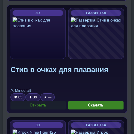
3D
РАЗВЕРТКА
Стив в очках для плавания
⛏️ Minecraft
👁 65
⬇ 39
★ —
Открыть
Скачать
3D
РАЗВЕРТКА