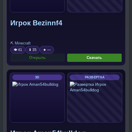
Игрок Bezinnf4
⛏️ Minecraft
👁 41
⬇ 35
★ —
Открыть
Скачать
3D
РАЗВЕРТКА