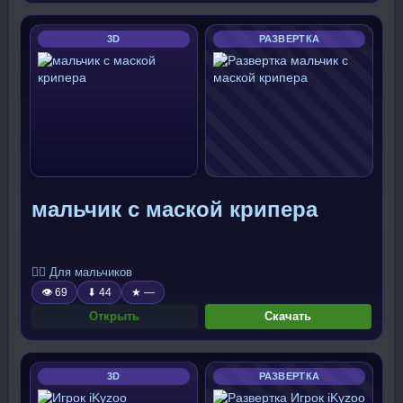
3D
РАЗВЕРТКА
мальчик с маской крипера
🧍‍♂️ Для мальчиков
👁 69
⬇ 44
★ —
Открыть
Скачать
3D
РАЗВЕРТКА