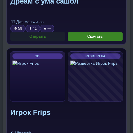
Дреам с ума сашол
🧍‍♂️ Для мальчиков
👁 59
⬇ 41
★ —
Открыть
Скачать
3D
РАЗВЕРТКА
Игрок Frips