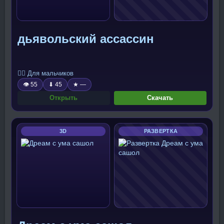
дьявольский ассассин
🧍‍♂️ Для мальчиков
👁 55
⬇ 45
★ —
Открыть
Скачать
3D
РАЗВЕРТКА