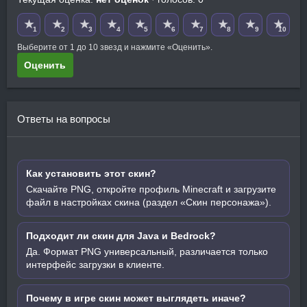
★
★
★
★
★
★
★
★
★
★
1
2
3
4
5
6
7
8
9
10
Выберите от 1 до 10 звезд и нажмите «Оценить».
Оценить
Ответы на вопросы
Как установить этот скин?
Скачайте PNG, откройте профиль Minecraft и загрузите
файл в настройках скина (раздел «Скин персонажа»).
Подходит ли скин для Java и Bedrock?
Да. Формат PNG универсальный, различается только
интерфейс загрузки в клиенте.
Почему в игре скин может выглядеть иначе?