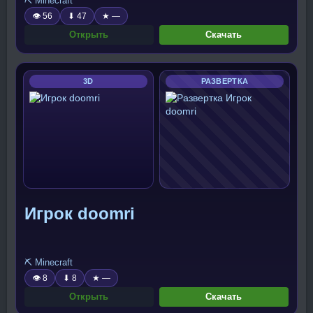
⛏️ Minecraft
👁 56
⬇ 47
★ —
Открыть
Скачать
3D
РАЗВЕРТКА
Игрок doomri
⛏️ Minecraft
👁 8
⬇ 8
★ —
Открыть
Скачать