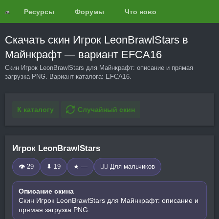
Ресурсы
Форумы
Что нового?
Обзоры
Скачать скин Игрок LeonBrawlStars в
Майнкрафт — вариант EFCA16
Скин Игрок LeonBrawlStars для Майнкрафт: описание и прямая
загрузка PNG. Вариант каталога: EFCA16.
К каталогу
Случайный скин
Игрок LeonBrawlStars
👁 29
⬇ 19
★ —
🧍‍♂️ Для мальчиков
Описание скина
Скин Игрок LeonBrawlStars для Майнкрафт: описание и
прямая загрузка PNG.