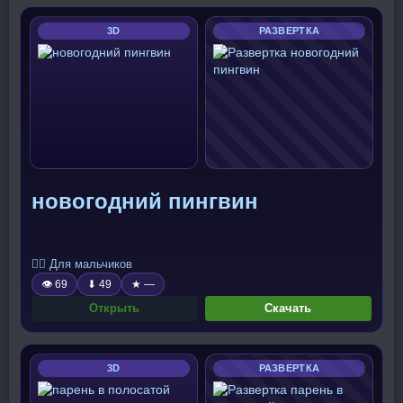
3D
РАЗВЕРТКА
новогодний пингвин
🧍‍♂️ Для мальчиков
👁 69
⬇ 49
★ —
Открыть
Скачать
3D
РАЗВЕРТКА