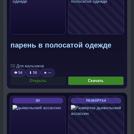
парень в полосатой одежде
🧍‍♂️ Для мальчиков
👁 54
⬇ 56
★ —
Открыть
Скачать
3D
РАЗВЕРТКА