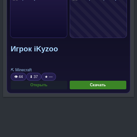
Игрок iKyzoo
⛏️ Minecraft
👁 44
⬇ 37
★ —
Открыть
Скачать