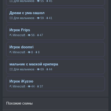
🧍‍♂️ Для мальчиков · 👁 55 · ⬇ 45
Дреам с ума сашол
🧍‍♂️ Для мальчиков · 👁 59 · ⬇ 41
Игрок Frips
⛏️ Minecraft · 👁 56 · ⬇ 47
Игрок doomri
⛏️ Minecraft · 👁 8 · ⬇ 8
мальчик с маской крипера
🧍‍♂️ Для мальчиков · 👁 69 · ⬇ 44
Игрок iKyzoo
⛏️ Minecraft · 👁 44 · ⬇ 37
Похожие скины