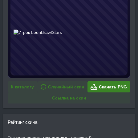
К каталогу
Случайный скин
Скачать PNG
Ссылка на скин
Рейтинг скина
Текущая оценка:
нет оценок
· голосов: 0