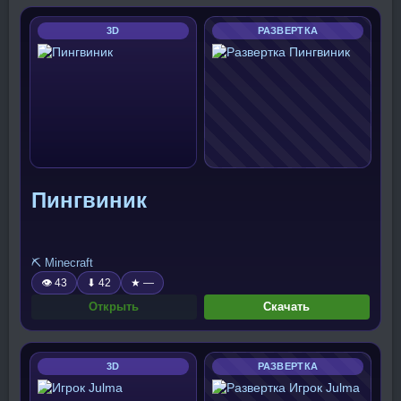
3D
РАЗВЕРТКА
Пингвиник
⛏️ Minecraft
👁 43
⬇ 42
★ —
Открыть
Скачать
3D
РАЗВЕРТКА