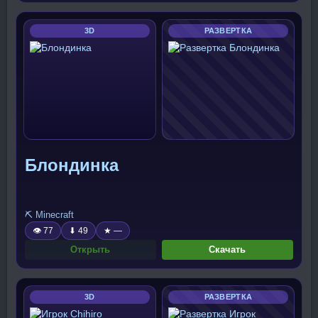
3D
РАЗВЕРТКА
Блондинка
⛏️ Minecraft
👁 77
⬇ 49
★ —
Открыть
Скачать
3D
РАЗВЕРТКА