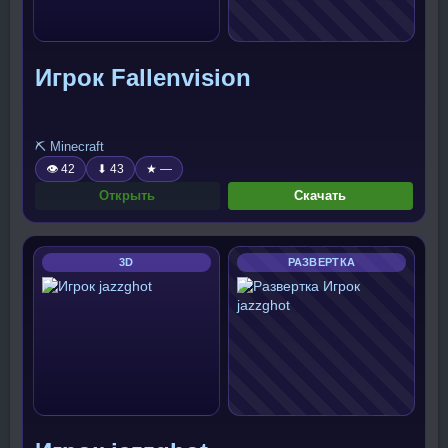
Игрок Fallenvision
⛏️ Minecraft
👁 42
⬇ 43
★ —
Открыть
Скачать
3D
РАЗВЕРТКА