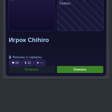
Игрок Chihiro
🎬 Фильмы и сериалы
👁 24
⬇ 12
★ —
Открыть
Скачать