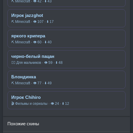
⛏️ Minecraft · 👁 42 · ⬇ 43
Игрок jazzghot
⛏️ Minecraft · 👁 107 · ⬇ 17
яркого крипера
⛏️ Minecraft · 👁 60 · ⬇ 40
черно-белый пацан
🧍‍♂️ Для мальчиков · 👁 59 · ⬇ 48
Блондинка
⛏️ Minecraft · 👁 77 · ⬇ 49
Игрок Chihiro
🎬 Фильмы и сериалы · 👁 24 · ⬇ 12
Похожие скины