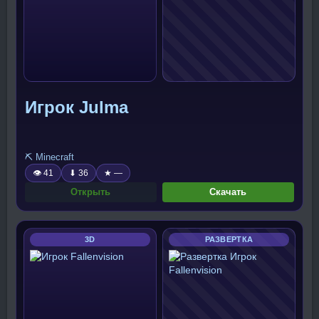
Игрок Julma
⛏️ Minecraft
👁 41
⬇ 36
★ —
Открыть
Скачать
3D
РАЗВЕРТКА