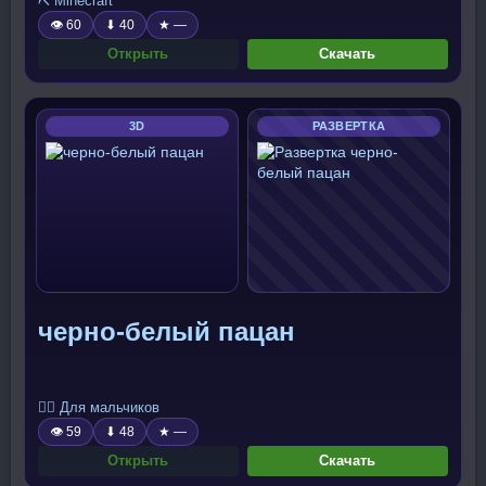
⛏️ Minecraft
👁 60
⬇ 40
★ —
Открыть
Скачать
3D
РАЗВЕРТКА
черно-белый пацан
🧍‍♂️ Для мальчиков
👁 59
⬇ 48
★ —
Открыть
Скачать