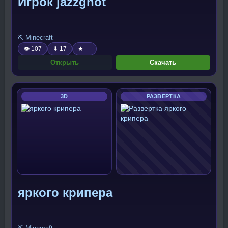
Игрок jazzghot
⛏️ Minecraft
👁 107
⬇ 17
★ —
Открыть
Скачать
3D
РАЗВЕРТКА
яркого крипера