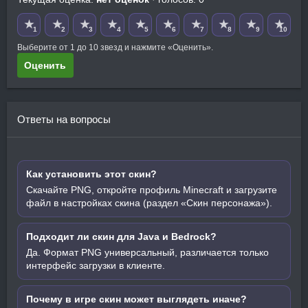
★
★
★
★
★
★
★
★
★
★
1
2
3
4
5
6
7
8
9
10
Выберите от 1 до 10 звезд и нажмите «Оценить».
Оценить
Ответы на вопросы
Как установить этот скин?
Скачайте PNG, откройте профиль Minecraft и загрузите
файл в настройках скина (раздел «Скин персонажа»).
Подходит ли скин для Java и Bedrock?
Да. Формат PNG универсальный, различается только
интерфейс загрузки в клиенте.
Почему в игре скин может выглядеть иначе?