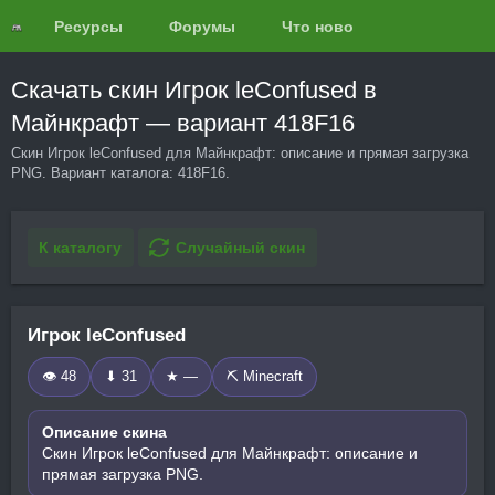
Ресурсы
Форумы
Что нового?
Обзоры
Скачать скин Игрок leConfused в
Майнкрафт — вариант 418F16
Скин Игрок leConfused для Майнкрафт: описание и прямая загрузка
PNG. Вариант каталога: 418F16.
К каталогу
Случайный скин
Игрок leConfused
👁 48
⬇ 31
★ —
⛏️ Minecraft
Описание скина
Скин Игрок leConfused для Майнкрафт: описание и
прямая загрузка PNG.