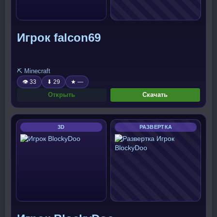
Игрок falcon69
⛏️ Minecraft
👁 33
⬇ 29
★ —
Открыть
Скачать
3D
РАЗВЕРТКА