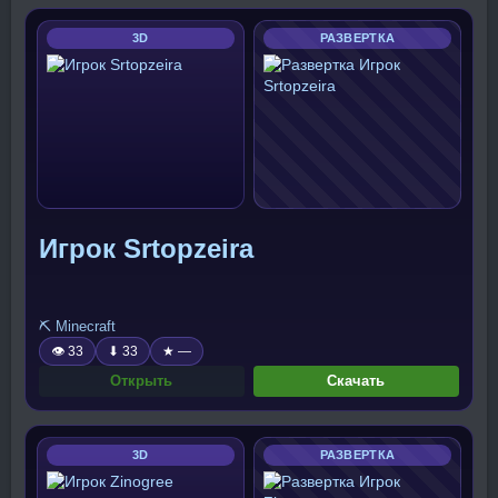
3D
РАЗВЕРТКА
Игрок Srtopzeira
⛏️ Minecraft
👁 33
⬇ 33
★ —
Открыть
Скачать
3D
РАЗВЕРТКА