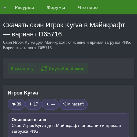
Ресурсы
Форумы
Что нового?
Обзоры
Скачать скин Игрок Kyrva в Майнкрафт
— вариант D65716
Скин Игрок Kyrva для Майнкрафт: описание и прямая загрузка PNG.
Вариант каталога: D65716.
К каталогу
Случайный скин
Игрок Kyrva
👁 39
⬇ 17
★ —
⛏️ Minecraft
Описание скина
Скин Игрок Kyrva для Майнкрафт: описание и прямая
загрузка PNG.