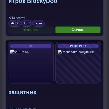
Игрок BlockyDoo
⛏️ Minecraft
👁 39
⬇ 33
★ —
Открыть
Скачать
3D
РАЗВЕРТКА
защитник