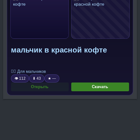
мальчик в красной кофте
🧍‍♂️ Для мальчиков
👁 112
⬇ 43
★ —
Открыть
Скачать