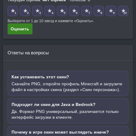
★
★
★
★
★
★
★
★
★
★
1
2
3
4
5
6
7
8
9
10
Выберите от 1 до 10 звезд и нажмите «Оценить».
Оценить
Ответы на вопросы
Как установить этот скин?
Скачайте PNG, откройте профиль Minecraft и загрузите
файл в настройках скина (раздел «Скин персонажа»).
Подходит ли скин для Java и Bedrock?
Да. Формат PNG универсальный, различается только
интерфейс загрузки в клиенте.
Почему в игре скин может выглядеть иначе?