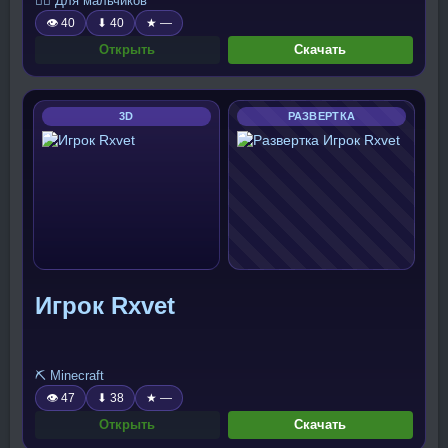
🧍‍♂️ Для мальчиков
👁 40
⬇ 40
★ —
Открыть
Скачать
3D
РАЗВЕРТКА
Игрок Rxvet
⛏️ Minecraft
👁 47
⬇ 38
★ —
Открыть
Скачать