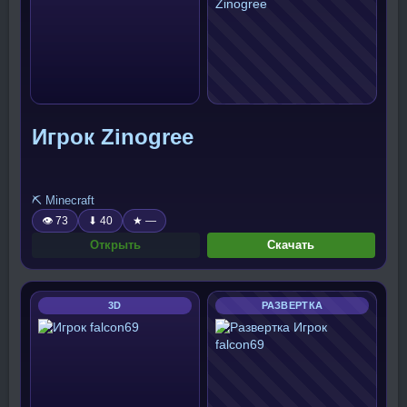
Игрок Zinogree
⛏️ Minecraft
👁 73
⬇ 40
★ —
Открыть
Скачать
3D
РАЗВЕРТКА