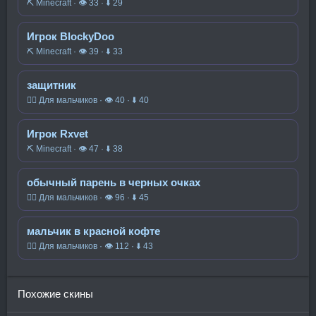
⛏️ Minecraft · 👁 33 · ⬇ 29
Игрок BlockyDoo
⛏️ Minecraft · 👁 39 · ⬇ 33
защитник
🧍‍♂️ Для мальчиков · 👁 40 · ⬇ 40
Игрок Rxvet
⛏️ Minecraft · 👁 47 · ⬇ 38
обычный парень в черных очках
🧍‍♂️ Для мальчиков · 👁 96 · ⬇ 45
мальчик в красной кофте
🧍‍♂️ Для мальчиков · 👁 112 · ⬇ 43
Похожие скины