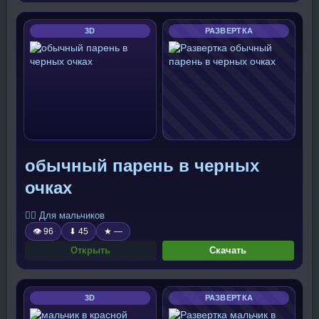
3D
РАЗВЕРТКА
обычный парень в черных
очках
🧍‍♂️ Для мальчиков
👁 96
⬇ 45
★ —
Открыть
Скачать
3D
РАЗВЕРТКА