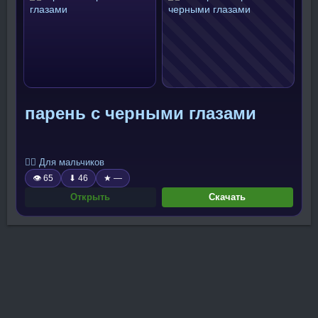
парень с черными глазами
🧍‍♂️ Для мальчиков
👁 65
⬇ 46
★ —
Открыть
Скачать