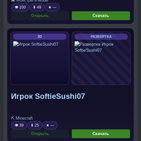
👾 Монстры и мобы
👁 100
⬇ 49
★ —
Открыть
Скачать
3D
РАЗВЕРТКА
Игрок SoftieSushi07
⛏️ Minecraft
👁 39
⬇ 25
★ —
Открыть
Скачать