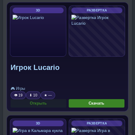
3D
РАЗВЕРТКА
Игрок Lucario
🎮 Игры
👁 19
⬇ 10
★ —
Открыть
Скачать
3D
РАЗВЕРТКА