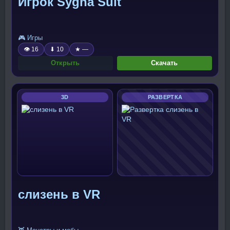
Игрок Sygna Suit
🎮 Игры
👁 16
⬇ 10
★ —
Открыть
Скачать
3D
РАЗВЕРТКА
слизень в VR