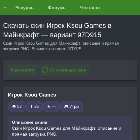
Ресурсы
Форумы
Что нового?
Обзоры
Скачать скин Игрок Ksou Games в
Майнкрафт — вариант 97D915
Скин Игрок Ksou Games для Майнкрафт: описание и прямая
загрузка PNG. Вариант каталога: 97D915.
К каталогу
Случайный скин
Игрок Ksou Games
👁 52
⬇ 26
★ —
🎮 Игры
Описание скина
Скин Игрок Ksou Games для Майнкрафт: описание и
прямая загрузка PNG.