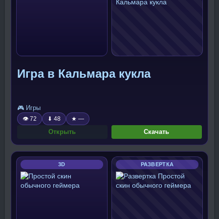
Игра в Кальмара кукла
🎮 Игры
👁 72
⬇ 48
★ —
Открыть
Скачать
3D
РАЗВЕРТКА