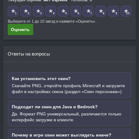
★
★
★
★
★
★
★
★
★
★
1
2
3
4
5
6
7
8
9
10
Выберите от 1 до 10 звезд и нажмите «Оценить».
Оценить
Ответы на вопросы
Как установить этот скин?
Скачайте PNG, откройте профиль Minecraft и загрузите
файл в настройках скина (раздел «Скин персонажа»).
Подходит ли скин для Java и Bedrock?
Да. Формат PNG универсальный, различается только
интерфейс загрузки в клиенте.
Почему в игре скин может выглядеть иначе?