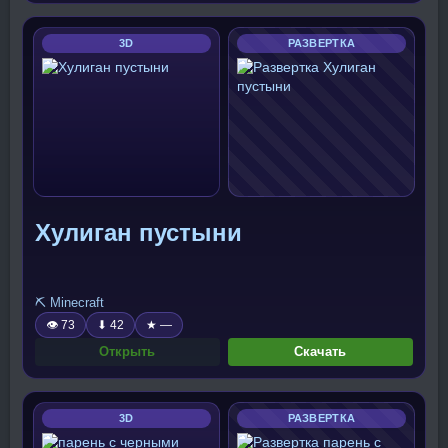
3D
РАЗВЕРТКА
Хулиган пустыни
⛏️ Minecraft
👁 73
⬇ 42
★ —
Открыть
Скачать
3D
РАЗВЕРТКА