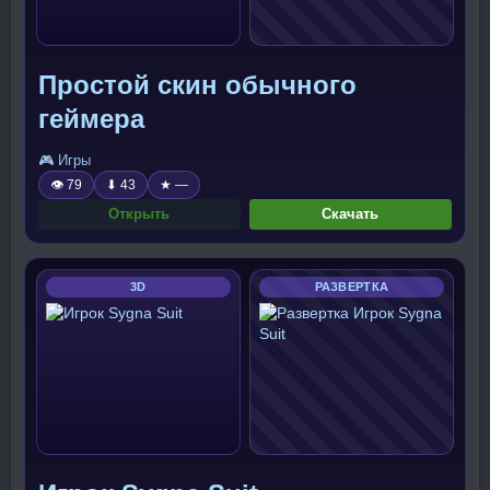
Простой скин обычного
геймера
🎮 Игры
👁 79
⬇ 43
★ —
Открыть
Скачать
3D
РАЗВЕРТКА