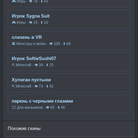
🎮 Игры · 👁 79 · ⬇ 43
Игрок Sygna Suit
🎮 Игры · 👁 16 · ⬇ 10
слизень в VR
👾 Монстры и мобы · 👁 100 · ⬇ 49
Игрок SoftieSushi07
⛏️ Minecraft · 👁 39 · ⬇ 25
Хулиган пустыни
⛏️ Minecraft · 👁 73 · ⬇ 42
парень с черными глазами
🧍‍♂️ Для мальчиков · 👁 65 · ⬇ 46
Похожие скины