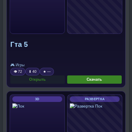
Гта 5
🎮 Игры
👁 72
⬇ 40
★ —
Открыть
Скачать
3D
РАЗВЕРТКА