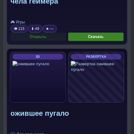
чела геймера
🎮 Игры
👁 115
⬇ 49
★ —
Открыть
Скачать
3D
РАЗВЕРТКА
ожившее пугало