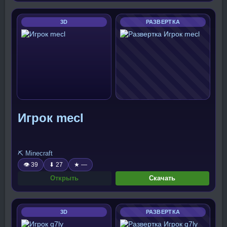
3D
РАЗВЕРТКА
Игрок mecl
⛏️ Minecraft
👁 39
⬇ 27
★ —
Открыть
Скачать
3D
РАЗВЕРТКА