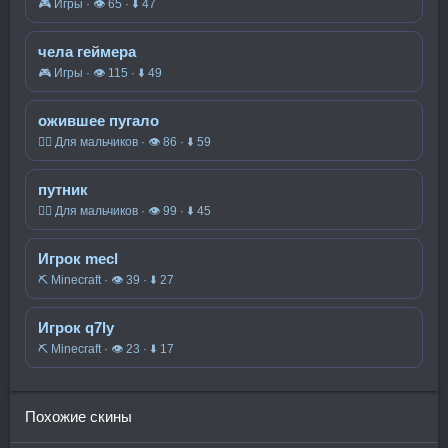
🎮 Игры · 👁 65 · ⬇ 47
чела геймера
🎮 Игры · 👁 115 · ⬇ 49
ожившее пугало
🧍‍♂️ Для мальчиков · 👁 86 · ⬇ 59
путник
🧍‍♂️ Для мальчиков · 👁 99 · ⬇ 45
Игрок mecl
⛏️ Minecraft · 👁 39 · ⬇ 27
Игрок q7ly
⛏️ Minecraft · 👁 23 · ⬇ 17
Похожие скины