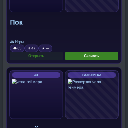
Пок
🎮 Игры
👁 65
⬇ 47
★ —
Открыть
Скачать
3D
РАЗВЕРТКА