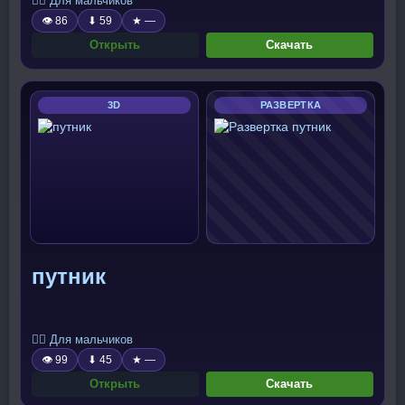
🧍‍♂️ Для мальчиков
👁 86
⬇ 59
★ —
Открыть
Скачать
3D
РАЗВЕРТКА
путник
🧍‍♂️ Для мальчиков
👁 99
⬇ 45
★ —
Открыть
Скачать