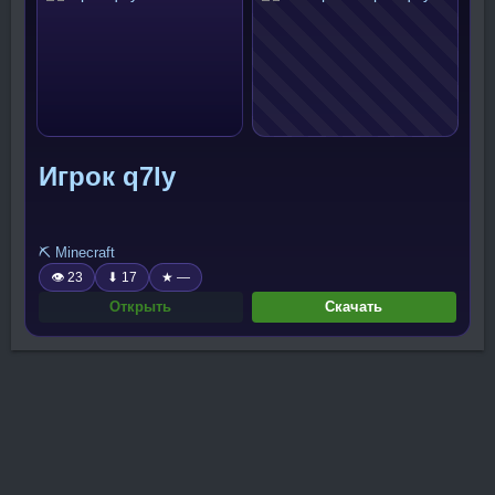
Игрок q7ly
⛏️ Minecraft
👁 23
⬇ 17
★ —
Открыть
Скачать