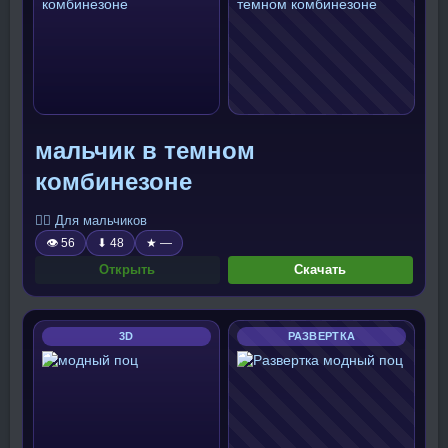
мальчик в темном
комбинезоне
🧍‍♂️ Для мальчиков
👁 56
⬇ 48
★ —
Открыть
Скачать
3D
РАЗВЕРТКА