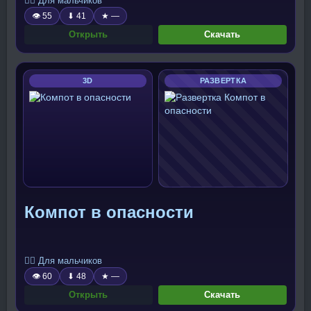
🧍‍♂️ Для мальчиков
👁 55
⬇ 41
★ —
Открыть
Скачать
3D
РАЗВЕРТКА
Компот в опасности
🧍‍♂️ Для мальчиков
👁 60
⬇ 48
★ —
Открыть
Скачать