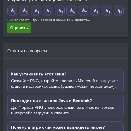
★
★
★
★
★
★
★
★
★
★
1
2
3
4
5
6
7
8
9
10
Выберите от 1 до 10 звезд и нажмите «Оценить».
Оценить
Ответы на вопросы
Как установить этот скин?
Скачайте PNG, откройте профиль Minecraft и загрузите
файл в настройках скина (раздел «Скин персонажа»).
Подходит ли скин для Java и Bedrock?
Да. Формат PNG универсальный, различается только
интерфейс загрузки в клиенте.
Почему в игре скин может выглядеть иначе?