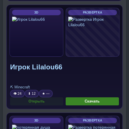
3D
РАЗВЕРТКА
Игрок Lilalou66
⛏️ Minecraft
👁 24
⬇ 12
★ —
Открыть
Скачать
3D
РАЗВЕРТКА