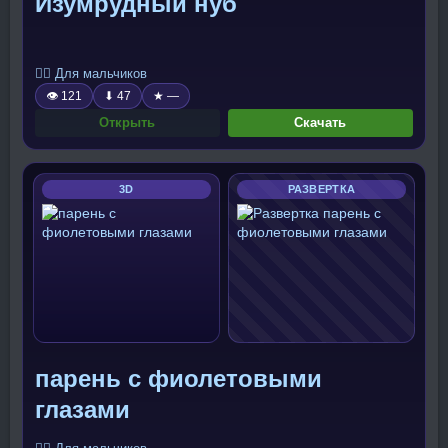
Изумрудный нуб
🧍‍♂️ Для мальчиков
👁 121
⬇ 47
★ —
Открыть
Скачать
3D
РАЗВЕРТКА
парень с фиолетовыми
глазами