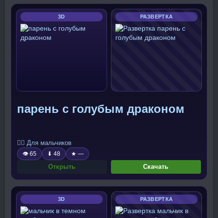
3D
РАЗВЕРТКА
парень с голубым драконом
🧍‍♂️ Для мальчиков
👁 65
⬇ 48
★ —
Открыть
Скачать
3D
РАЗВЕРТКА