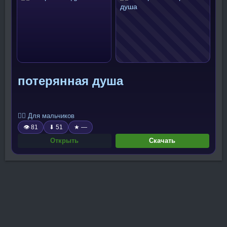
потерянная душа
🧍‍♂️ Для мальчиков
👁 81
⬇ 51
★ —
Открыть
Скачать