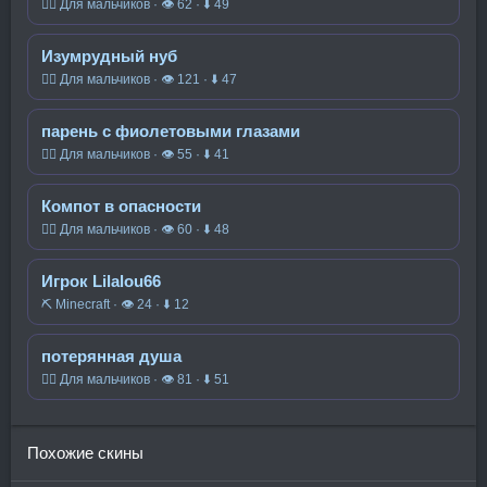
🧍‍♂️ Для мальчиков · 👁 62 · ⬇ 49
Изумрудный нуб
🧍‍♂️ Для мальчиков · 👁 121 · ⬇ 47
парень с фиолетовыми глазами
🧍‍♂️ Для мальчиков · 👁 55 · ⬇ 41
Компот в опасности
🧍‍♂️ Для мальчиков · 👁 60 · ⬇ 48
Игрок Lilalou66
⛏️ Minecraft · 👁 24 · ⬇ 12
потерянная душа
🧍‍♂️ Для мальчиков · 👁 81 · ⬇ 51
Похожие скины