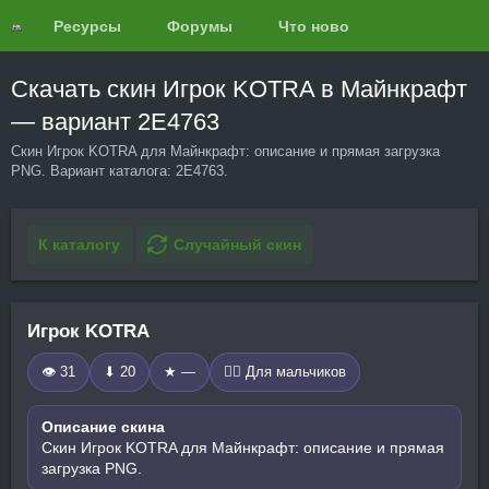
Ресурсы
Форумы
Что нового?
Обзоры
Скачать скин Игрок KOTRA в Майнкрафт
— вариант 2E4763
Скин Игрок KOTRA для Майнкрафт: описание и прямая загрузка
PNG. Вариант каталога: 2E4763.
К каталогу
Случайный скин
Игрок KOTRA
👁 31
⬇ 20
★ —
🧍‍♂️ Для мальчиков
Описание скина
Скин Игрок KOTRA для Майнкрафт: описание и прямая
загрузка PNG.