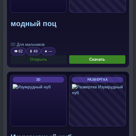
модный поц
🧍‍♂️ Для мальчиков
👁 62
⬇ 49
★ —
Открыть
Скачать
3D
РАЗВЕРТКА