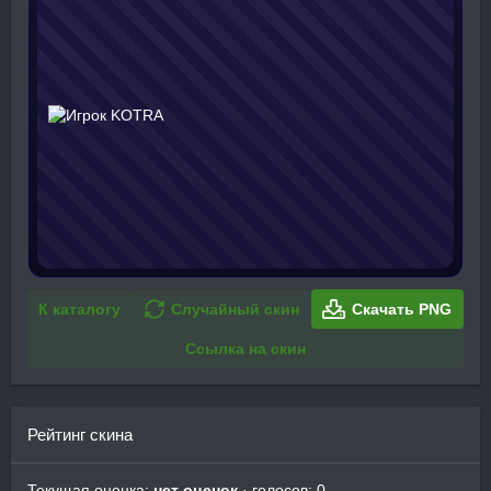
К каталогу
Случайный скин
Скачать PNG
Ссылка на скин
Рейтинг скина
Текущая оценка:
нет оценок
· голосов: 0