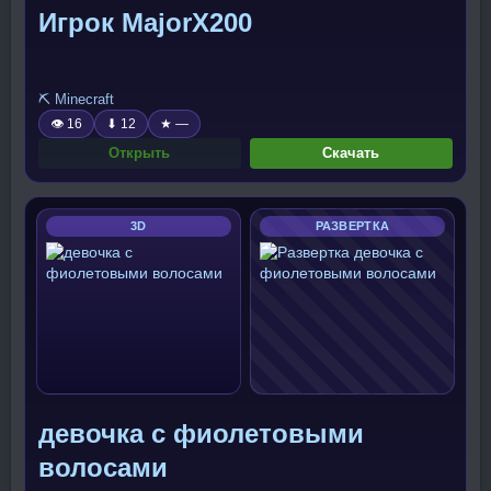
Игрок MajorX200
⛏️ Minecraft
👁 16
⬇ 12
★ —
Открыть
Скачать
3D
РАЗВЕРТКА
девочка с фиолетовыми
волосами