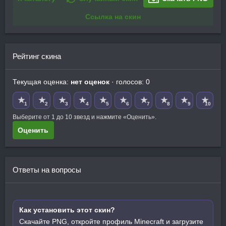
Ссылка на скин
Рейтинг скина
Текущая оценка:
нет оценок
· голосов: 0
★
★
★
★
★
★
★
★
★
★
1
2
3
4
5
6
7
8
9
10
Выберите от 1 до 10 звезд и нажмите «Оценить».
Оценить
Ответы на вопросы
Как установить этот скин?
Скачайте PNG, откройте профиль Minecraft и загрузите