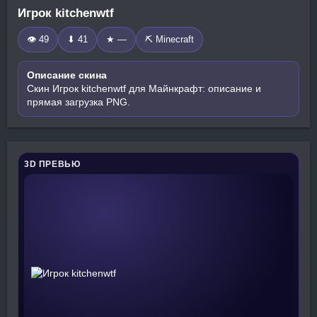
Игрок kitchenwtf
👁 49
⬇ 41
★ —
⛏️ Minecraft
Описание скина
Скин Игрок kitchenwtf для Майнкрафт: описание и
прямая загрузка PNG.
3D ПРЕВЬЮ