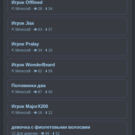
Игрок Offlined
⛏️ Minecraft · 👁 28 · ⬇ 34
Игрок Jiax
⛏️ Minecraft · 👁 63 · ⬇ 37
Игрок Pralay
⛏️ Minecraft · 👁 34 · ⬇ 16
Игрок WonderBeard
⛏️ Minecraft · 👁 62 · ⬇ 59
Половинка два
⛏️ Minecraft · 👁 87 · ⬇ 40
Игрок MajorX200
⛏️ Minecraft · 👁 16 · ⬇ 12
девочка с фиолетовыми волосами
🧍‍♀️ Для девочек · 👁 48 · ⬇ 32