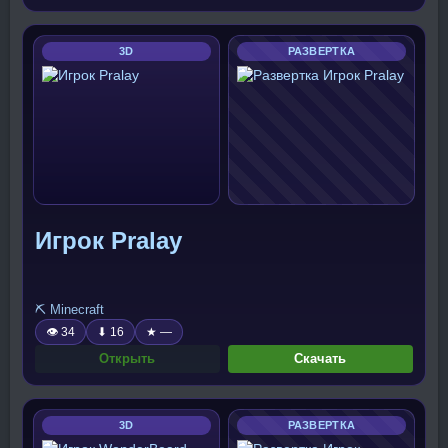
3D
РАЗВЕРТКА
Игрок Pralay
⛏️ Minecraft
👁 34
⬇ 16
★ —
Открыть
Скачать
3D
РАЗВЕРТКА