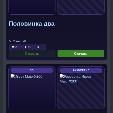
Половинка два
⛏️ Minecraft
👁 87
⬇ 40
★ —
Открыть
Скачать
3D
РАЗВЕРТКА