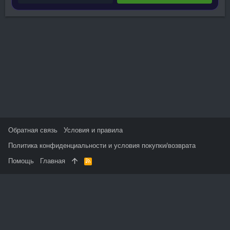
Обратная связь
Условия и правила
Политика конфиденциальности и условия покупки/возврата
Помощь
Главная
R
S
S
На данном сайте используются файлы cookie, чтобы
персонализировать контент и сохранить Ваш вход в систему,
если Вы зарегистрируетесь.
Продолжая использовать этот сайт, Вы соглашаетесь на
использование наших файлов cookie и принимаете
пользовательское соглашение и политику конфиденциальности.