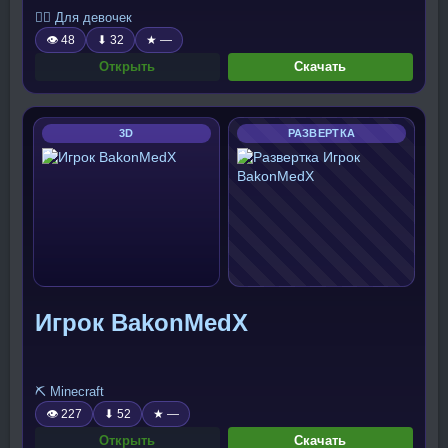
🧍‍♀️ Для девочек
👁 48
⬇ 32
★ —
Открыть
Скачать
3D
РАЗВЕРТКА
Игрок BakonMedX
⛏️ Minecraft
👁 227
⬇ 52
★ —
Открыть
Скачать