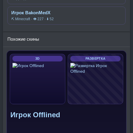
Игрок BakonMedX
⛏️ Minecraft · 👁 227 · ⬇ 52
Похожие скины
3D
РАЗВЕРТКА
Игрок Offlined