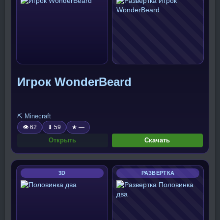
Игрок WonderBeard
⛏️ Minecraft
👁 62
⬇ 59
★ —
Открыть
Скачать
3D
РАЗВЕРТКА