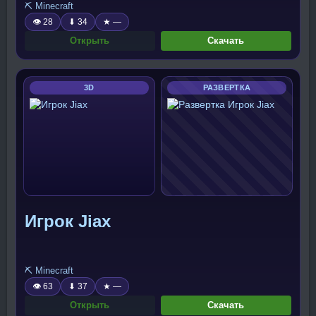
⛏️ Minecraft
👁 28
⬇ 34
★ —
Открыть
Скачать
3D
РАЗВЕРТКА
Игрок Jiax
⛏️ Minecraft
👁 63
⬇ 37
★ —
Открыть
Скачать