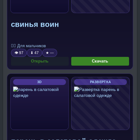
свинья воин
🧍‍♂️ Для мальчиков
👁 97
⬇ 47
★ —
Открыть
Скачать
3D
РАЗВЕРТКА