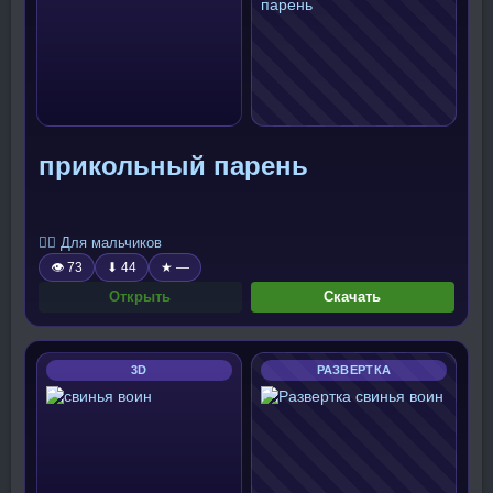
прикольный парень
🧍‍♂️ Для мальчиков
👁 73
⬇ 44
★ —
Открыть
Скачать
3D
РАЗВЕРТКА