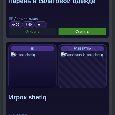
парень в салатовой одежде
🧍‍♂️ Для мальчиков
👁 96
⬇ 40
★ —
Открыть
Скачать
3D
РАЗВЕРТКА
Игрок shetiq