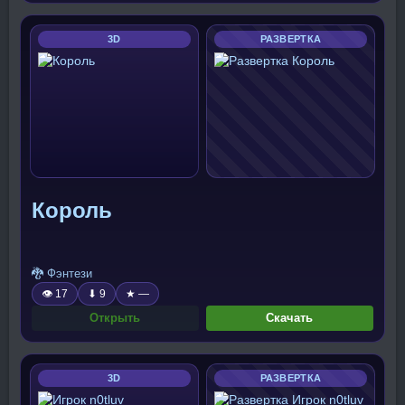
3D
РАЗВЕРТКА
Король
🐉 Фэнтези
👁 17
⬇ 9
★ —
Открыть
Скачать
3D
РАЗВЕРТКА