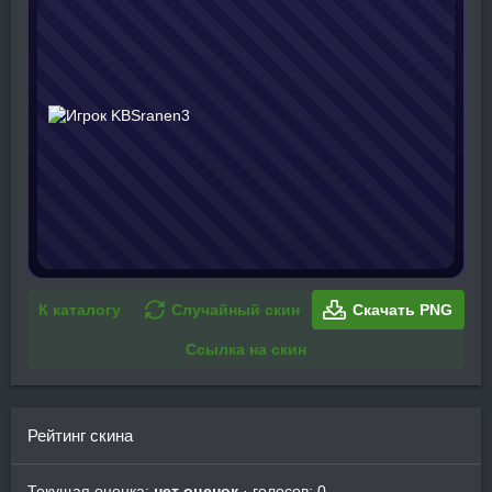
К каталогу
Случайный скин
Скачать PNG
Ссылка на скин
Рейтинг скина
Текущая оценка:
нет оценок
· голосов: 0