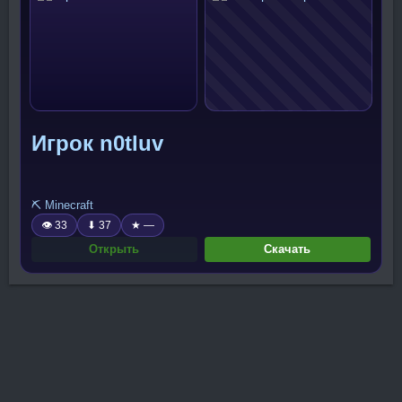
Игрок n0tluv
⛏️ Minecraft
👁 33
⬇ 37
★ —
Открыть
Скачать