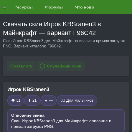
Ресурсы
Форумы
Что нового?
Обзоры
Скачать скин Игрок KBSranen3 в
Майнкрафт — вариант F96C42
Скин Игрок KBSranen3 для Майнкрафт: описание и прямая загрузка
PNG. Вариант каталога: F96C42.
К каталогу
Случайный скин
Игрок KBSranen3
👁 31
⬇ 21
★ —
🧍‍♂️ Для мальчиков
Описание скина
Скин Игрок KBSranen3 для Майнкрафт: описание и
прямая загрузка PNG.