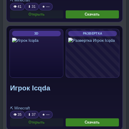
⛏️ Minecraft
👁 41
⬇ 31
★ —
Открыть
Скачать
3D
РАЗВЕРТКА
Игрок Icqda
⛏️ Minecraft
👁 35
⬇ 37
★ —
Открыть
Скачать