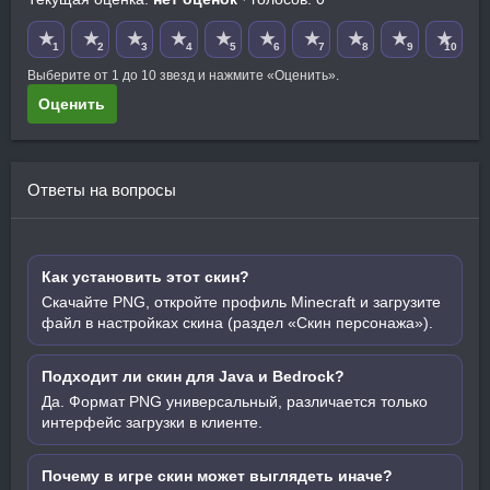
★
★
★
★
★
★
★
★
★
★
1
2
3
4
5
6
7
8
9
10
Выберите от 1 до 10 звезд и нажмите «Оценить».
Оценить
Ответы на вопросы
Как установить этот скин?
Скачайте PNG, откройте профиль Minecraft и загрузите
файл в настройках скина (раздел «Скин персонажа»).
Подходит ли скин для Java и Bedrock?
Да. Формат PNG универсальный, различается только
интерфейс загрузки в клиенте.
Почему в игре скин может выглядеть иначе?