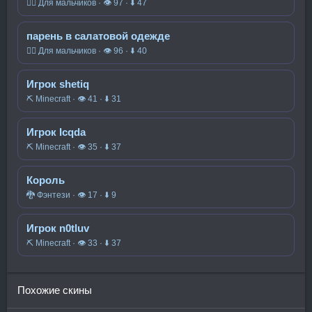
🧍‍♂️ Для мальчиков · 👁 97 · ⬇ 47
парень в салатовой одежде
🧍‍♂️ Для мальчиков · 👁 96 · ⬇ 40
Игрок shetiq
⛏️ Minecraft · 👁 41 · ⬇ 31
Игрок Icqda
⛏️ Minecraft · 👁 35 · ⬇ 37
Король
🐉 Фэнтези · 👁 17 · ⬇ 9
Игрок n0tluv
⛏️ Minecraft · 👁 33 · ⬇ 37
Похожие скины