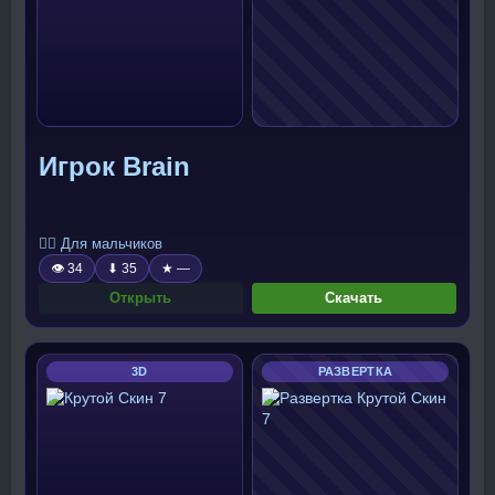
Игрок Brain
🧍‍♂️ Для мальчиков
👁 34
⬇ 35
★ —
Открыть
Скачать
3D
РАЗВЕРТКА