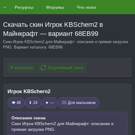
Ресурсы
Форумы
Что нового?
Обзоры
Скачать скин Игрок KBSchern2 в
Майнкрафт — вариант 68EB99
Скин Игрок KBSchern2 для Майнкрафт: описание и прямая загрузка
PNG. Вариант каталога: 68EB99.
К каталогу
Случайный скин
Игрок KBSchern2
👁 46
⬇ 24
★ —
🧍‍♂️ Для мальчиков
Описание скина
Скин Игрок KBSchern2 для Майнкрафт: описание и
прямая загрузка PNG.