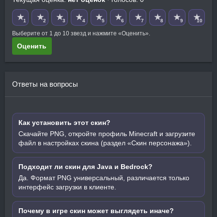
★
★
★
★
★
★
★
★
★
★
1
2
3
4
5
6
7
8
9
10
Выберите от 1 до 10 звезд и нажмите «Оценить».
Оценить
Ответы на вопросы
Как установить этот скин?
Скачайте PNG, откройте профиль Minecraft и загрузите
файл в настройках скина (раздел «Скин персонажа»).
Подходит ли скин для Java и Bedrock?
Да. Формат PNG универсальный, различается только
интерфейс загрузки в клиенте.
Почему в игре скин может выглядеть иначе?