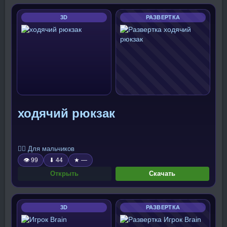
3D
РАЗВЕРТКА
ходячий рюкзак
🧍‍♂️ Для мальчиков
👁 99
⬇ 44
★ —
Открыть
Скачать
3D
РАЗВЕРТКА