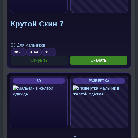
Крутой Скин 7
🧍‍♂️ Для мальчиков
👁 77
⬇ 44
★ —
Открыть
Скачать
3D
РАЗВЕРТКА