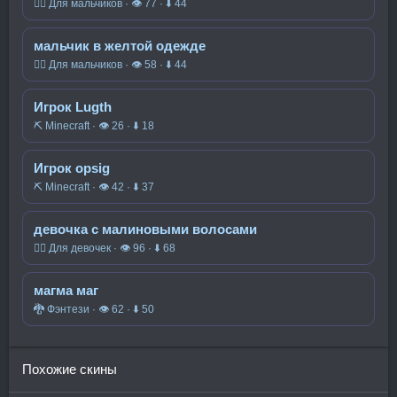
🧍‍♂️ Для мальчиков · 👁 77 · ⬇ 44
мальчик в желтой одежде
🧍‍♂️ Для мальчиков · 👁 58 · ⬇ 44
Игрок Lugth
⛏️ Minecraft · 👁 26 · ⬇ 18
Игрок opsig
⛏️ Minecraft · 👁 42 · ⬇ 37
девочка с малиновыми волосами
🧍‍♀️ Для девочек · 👁 96 · ⬇ 68
магма маг
🐉 Фэнтези · 👁 62 · ⬇ 50
Похожие скины