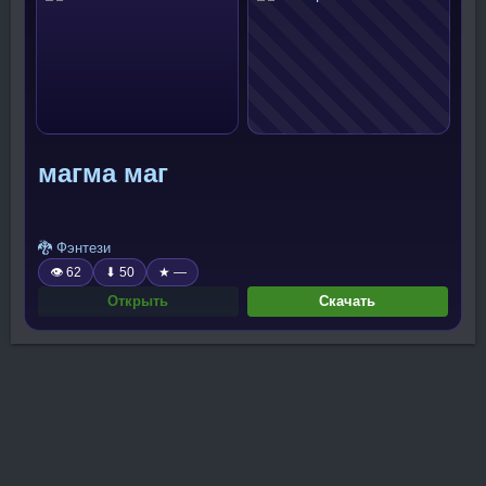
магма маг
🐉 Фэнтези
👁 62
⬇ 50
★ —
Открыть
Скачать