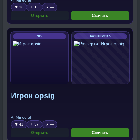
⛏️ Minecraft
👁 26
⬇ 18
★ —
Открыть
Скачать
3D
РАЗВЕРТКА
Игрок opsig
⛏️ Minecraft
👁 42
⬇ 37
★ —
Открыть
Скачать