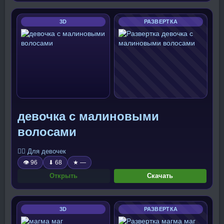
3D
РАЗВЕРТКА
девочка с малиновыми
волосами
🧍‍♀️ Для девочек
👁 96
⬇ 68
★ —
Открыть
Скачать
3D
РАЗВЕРТКА