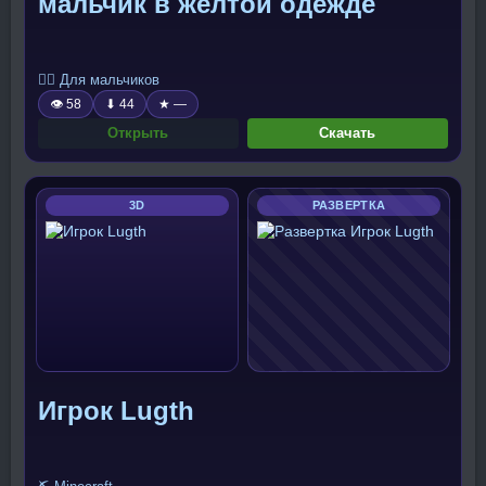
мальчик в желтой одежде
🧍‍♂️ Для мальчиков
👁 58
⬇ 44
★ —
Открыть
Скачать
3D
РАЗВЕРТКА
Игрок Lugth