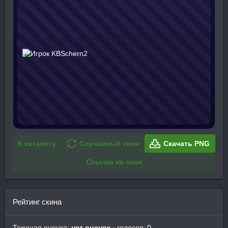
К каталогу
Случайный скин
Скачать PNG
Ссылка на скин
Рейтинг скина
Текущая оценка:
нет оценок
· голосов: 0