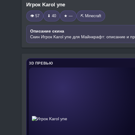
Игрок Karol yne
👁 57
⬇ 40
★ —
⛏️ Minecraft
Описание скина
Скин Игрок Karol yne для Майнкрафт: описание и п
3D ПРЕВЬЮ