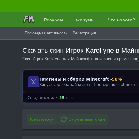
Ресурсы
Форумы
Что нового?
Последняя активность
Регистрация
Скачать скин Игрок Karol yne в Ма
Скин Игрок Karol yne для Майнкрафт: описание и прямая заг
К каталогу
Случайный скин