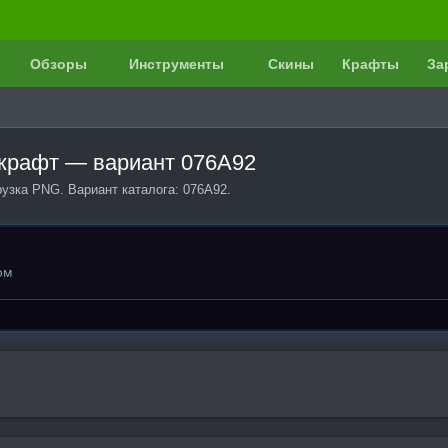
Обзоры
Инструменты
Скины
Крафты
За
йнкрафт — вариант 076A92
рузка PNG. Вариант каталога: 076A92.