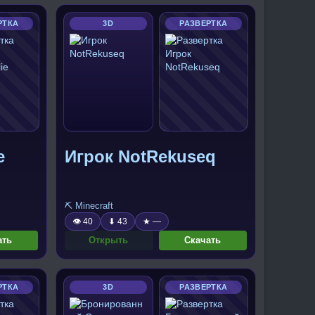
РТКА
3D
РАЗВЕРТКА
e
Игрок NotRekuseq
⛏️ Minecraft
👁 40
⬇ 43
★ —
ать
Открыть
Скачать
РТКА
3D
РАЗВЕРТКА