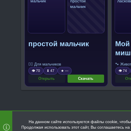
простой мальчик
Мой
миш
🧍‍♂️ Для мальчиков
🐾 Живо
👁 70
⬇ 47
★ —
👁 74
Открыть
Скачать
От
На данном сайте используются файлы cookie, чтобы 
Продолжая использовать этот сайт, Вы соглашаетесь н