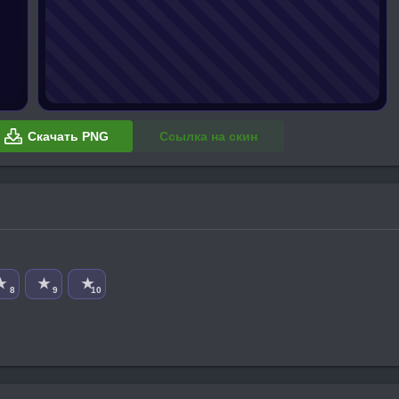
Скачать PNG
Ссылка на скин
★
★
★
8
9
10