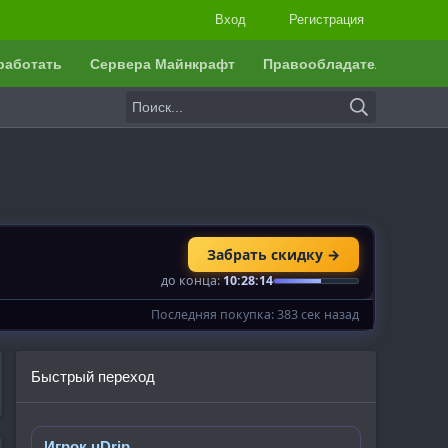
Вход
Регистрация
работать
Сервера Майнкрафт
Правообладателям
Быстрый переход
Игрок uDrip