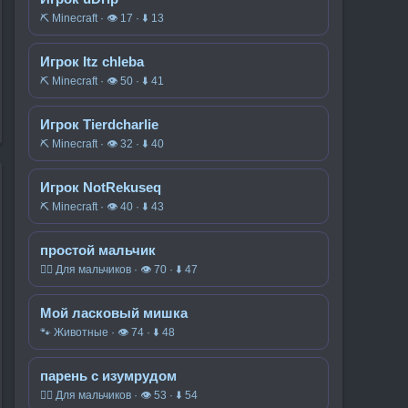
⛏️ Minecraft · 👁 17 · ⬇ 13
Игрок Itz chleba
⛏️ Minecraft · 👁 50 · ⬇ 41
Игрок Tierdcharlie
⛏️ Minecraft · 👁 32 · ⬇ 40
Игрок NotRekuseq
⛏️ Minecraft · 👁 40 · ⬇ 43
простой мальчик
🧍‍♂️ Для мальчиков · 👁 70 · ⬇ 47
Мой ласковый мишка
🐾 Животные · 👁 74 · ⬇ 48
парень с изумрудом
🧍‍♂️ Для мальчиков · 👁 53 · ⬇ 54