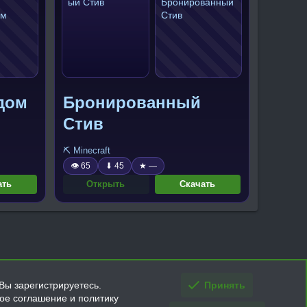
дом
Бронированный
Стив
⛏️ Minecraft
👁 65
⬇ 45
★ —
ать
Открыть
Скачать
Вы зарегистрируетесь.
Принять
кое соглашение и политику