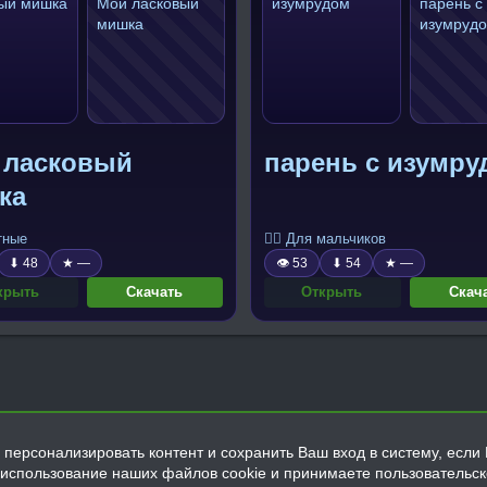
 ласковый
парень с изумру
ка
тные
🧍‍♂️ Для мальчиков
⬇ 48
★ —
👁 53
⬇ 54
★ —
крыть
Скачать
Открыть
Скач
персонализировать контент и сохранить Ваш вход в систему, если 
а использование наших файлов cookie и принимаете пользовательс