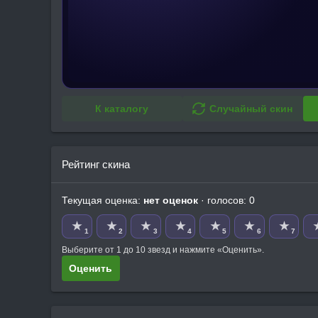
К каталогу
Случайный скин
Рейтинг скина
Текущая оценка:
нет оценок
· голосов: 0
★
★
★
★
★
★
★
1
2
3
4
5
6
7
Выберите от 1 до 10 звезд и нажмите «Оценить».
Оценить