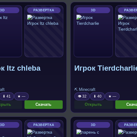
3D
РАЗВЕРТКА
3D
РАЗВЕ
к Itz chleba
Игрок Tierdcharli
aft
⛏️ Minecraft
⬇ 41
★ —
👁 32
⬇ 40
★ —
крыть
Скачать
Открыть
Скач
3D
РАЗВЕРТКА
3D
РАЗВЕ