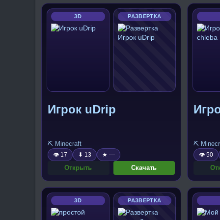
3D
РАЗВЕРТКА
Игрок uDrip
Игро
⛏️ Minecraft
⛏️ Minecr
👁 17
⬇ 13
★ —
👁 50
Открыть
Скачать
От
3D
РАЗВЕРТКА