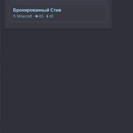
Бронированный Стив
⛏️ Minecraft · 👁 65 · ⬇ 45