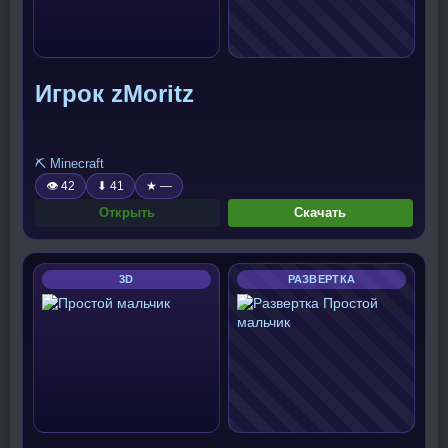
Игрок zMoritz
⛏️ Minecraft
👁 42
⬇ 41
★ —
Открыть
Скачать
3D
РАЗВЕРТКА