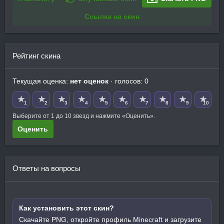
Ссылка на скин
Рейтинг скина
Текущая оценка:
нет оценок
· голосов: 0
★
★
★
★
★
★
★
★
★
★
1
2
3
4
5
6
7
8
9
10
Выберите от 1 до 10 звезд и нажмите «Оценить».
Оценить
Ответы на вопросы
Как установить этот скин?
Скачайте PNG, откройте профиль Minecraft и загрузите