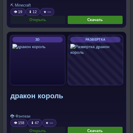
⛏️ Minecraft
👁 19
⬇ 12
★ —
Открыть
Скачать
3D
РАЗВЕРТКА
дракон король
🐉 Фэнтези
👁 158
⬇ 47
★ —
Открыть
Скачать