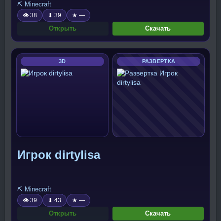
⛏️ Minecraft
👁 38
⬇ 39
★ —
Открыть
Скачать
3D
РАЗВЕРТКА
Игрок dirtylisa
⛏️ Minecraft
👁 39
⬇ 43
★ —
Открыть
Скачать