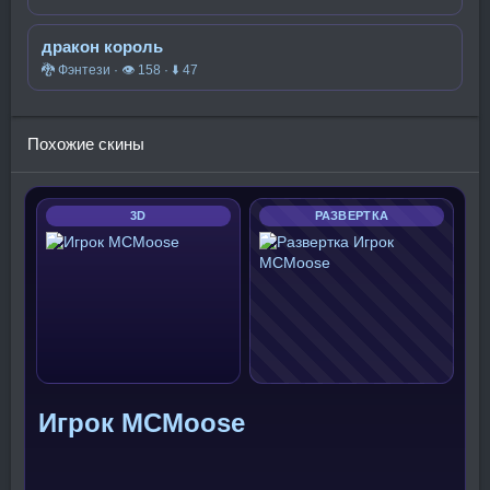
дракон король
🐉 Фэнтези · 👁 158 · ⬇ 47
Похожие скины
3D
РАЗВЕРТКА
Игрок MCMoose