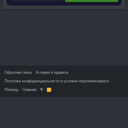
Обратная связь
Условия и правила
Политика конфиденциальности и условия покупки/возврата
Помощь
Главная
R
S
S
На данном сайте используются файлы cookie, чтобы
персонализировать контент и сохранить Ваш вход в систему,
если Вы зарегистрируетесь.
Продолжая использовать этот сайт, Вы соглашаетесь на
использование наших файлов cookie и принимаете
пользовательское соглашение и политику конфиденциальности.