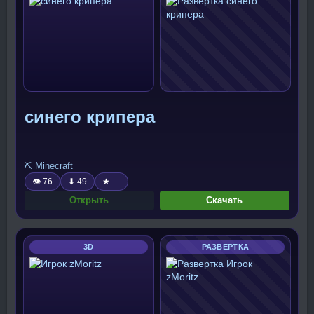
синего крипера
⛏️ Minecraft
👁 76
⬇ 49
★ —
Открыть
Скачать
3D
РАЗВЕРТКА