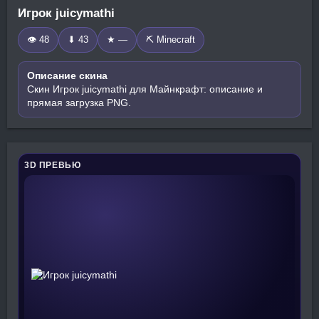
Игрок juicymathi
👁 48
⬇ 43
★ —
⛏️ Minecraft
Описание скина
Скин Игрок juicymathi для Майнкрафт: описание и
прямая загрузка PNG.
3D ПРЕВЬЮ