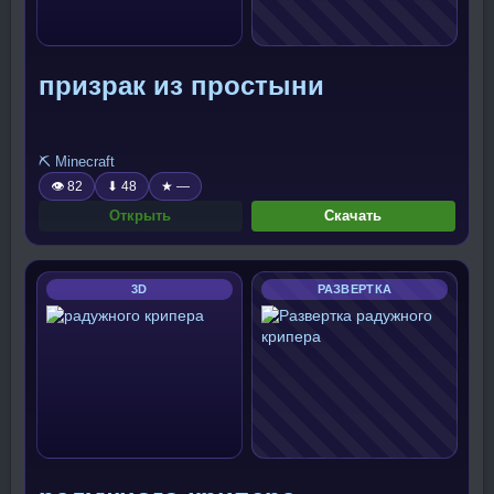
призрак из простыни
⛏️ Minecraft
👁 82
⬇ 48
★ —
Открыть
Скачать
3D
РАЗВЕРТКА