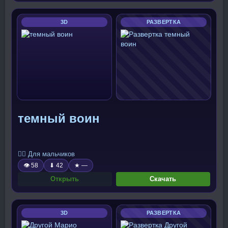
3D
РАЗВЕРТКА
темный воин
🧍‍♂️ Для мальчиков
👁 58
⬇ 42
★ —
Открыть
Скачать
3D
РАЗВЕРТКА