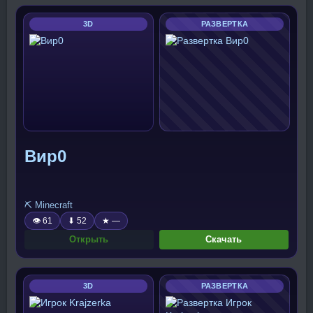
3D
РАЗВЕРТКА
Вир0
⛏️ Minecraft
👁 61
⬇ 52
★ —
Открыть
Скачать
3D
РАЗВЕРТКА