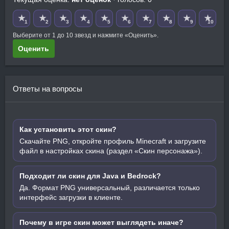
★
★
★
★
★
★
★
★
★
★
1
2
3
4
5
6
7
8
9
10
Выберите от 1 до 10 звезд и нажмите «Оценить».
Оценить
Ответы на вопросы
Как установить этот скин?
Скачайте PNG, откройте профиль Minecraft и загрузите
файл в настройках скина (раздел «Скин персонажа»).
Подходит ли скин для Java и Bedrock?
Да. Формат PNG универсальный, различается только
интерфейс загрузки в клиенте.
Почему в игре скин может выглядеть иначе?