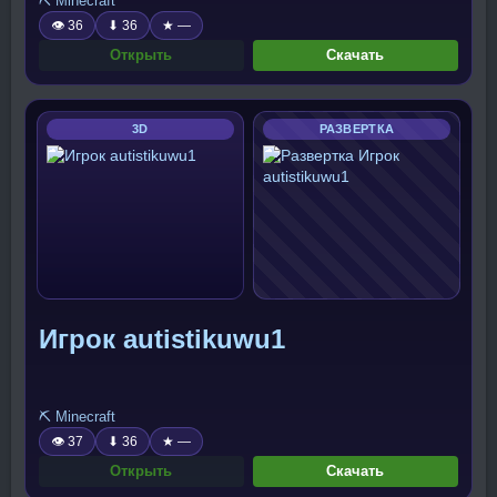
⛏️ Minecraft
👁 36
⬇ 36
★ —
Открыть
Скачать
3D
РАЗВЕРТКА
Игрок autistikuwu1
⛏️ Minecraft
👁 37
⬇ 36
★ —
Открыть
Скачать