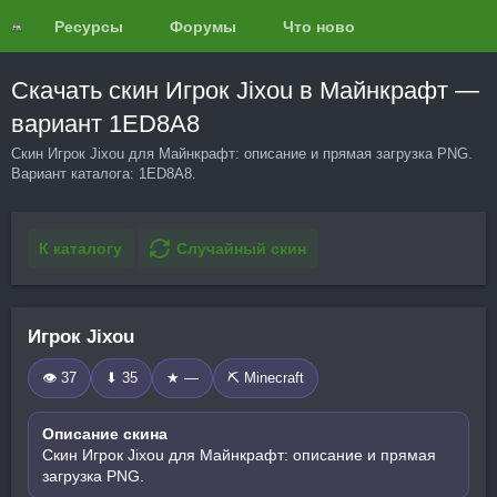
Ресурсы
Форумы
Что нового?
Обзоры
Скачать скин Игрок Jixou в Майнкрафт —
вариант 1ED8A8
Скин Игрок Jixou для Майнкрафт: описание и прямая загрузка PNG.
Вариант каталога: 1ED8A8.
К каталогу
Случайный скин
Игрок Jixou
👁 37
⬇ 35
★ —
⛏️ Minecraft
Описание скина
Скин Игрок Jixou для Майнкрафт: описание и прямая
загрузка PNG.