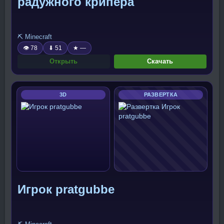
радужного крипера
⛏️ Minecraft
👁 78
⬇ 51
★ —
Открыть
Скачать
3D
РАЗВЕРТКА
Игрок pratgubbe