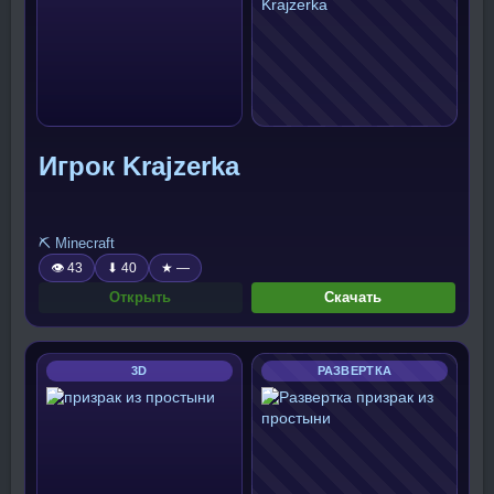
Игрок Krajzerka
⛏️ Minecraft
👁 43
⬇ 40
★ —
Открыть
Скачать
3D
РАЗВЕРТКА