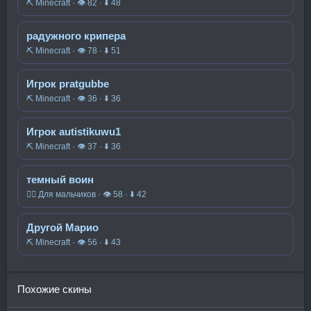
⛏️ Minecraft · 👁 82 · ⬇ 48
радужного крипера
⛏️ Minecraft · 👁 78 · ⬇ 51
Игрок pratgubbe
⛏️ Minecraft · 👁 36 · ⬇ 36
Игрок autistikuwu1
⛏️ Minecraft · 👁 37 · ⬇ 36
темный воин
🧍‍♂️ Для мальчиков · 👁 58 · ⬇ 42
Другой Марио
⛏️ Minecraft · 👁 56 · ⬇ 43
Похожие скины