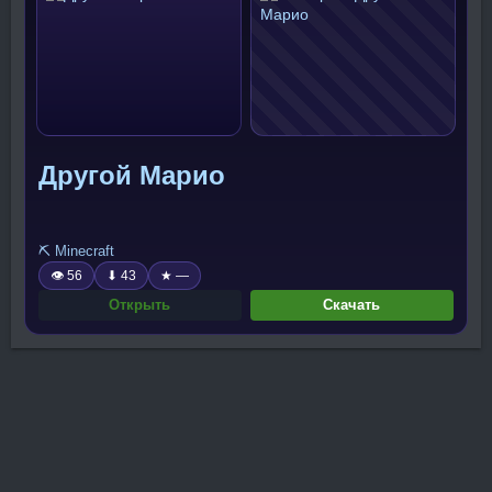
Другой Марио
⛏️ Minecraft
👁 56
⬇ 43
★ —
Открыть
Скачать