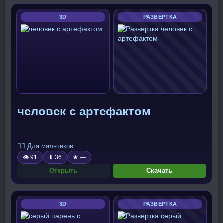
3D
РАЗВЕРТКА
человек с артефактом
🧍‍♂️ Для мальчиков
👁 91
⬇ 36
★ —
Открыть
Скачать
3D
РАЗВЕРТКА