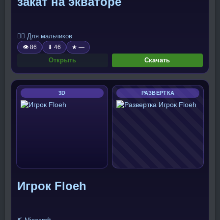
закат на экваторе
🧍‍♂️ Для мальчиков
👁 86
⬇ 46
★ —
Открыть
Скачать
3D
РАЗВЕРТКА
Игрок Floeh