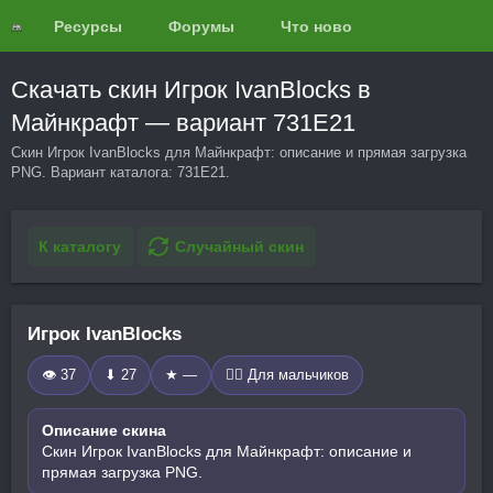
Ресурсы
Форумы
Что нового?
Обзоры
Скачать скин Игрок IvanBlocks в
Майнкрафт — вариант 731E21
Скин Игрок IvanBlocks для Майнкрафт: описание и прямая загрузка
PNG. Вариант каталога: 731E21.
К каталогу
Случайный скин
Игрок IvanBlocks
👁 37
⬇ 27
★ —
🧍‍♂️ Для мальчиков
Описание скина
Скин Игрок IvanBlocks для Майнкрафт: описание и
прямая загрузка PNG.