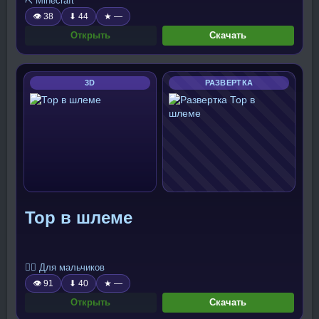
⛏️ Minecraft
👁 38
⬇ 44
★ —
Открыть
Скачать
3D
РАЗВЕРТКА
Тор в шлеме
🧍‍♂️ Для мальчиков
👁 91
⬇ 40
★ —
Открыть
Скачать