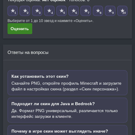
★
★
★
★
★
★
★
★
★
★
1
2
3
4
5
6
7
8
9
10
Выберите от 1 до 10 звезд и нажмите «Оценить».
Оценить
Ответы на вопросы
Как установить этот скин?
Скачайте PNG, откройте профиль Minecraft и загрузите
файл в настройках скина (раздел «Скин персонажа»).
Подходит ли скин для Java и Bedrock?
Да. Формат PNG универсальный, различается только
интерфейс загрузки в клиенте.
Почему в игре скин может выглядеть иначе?