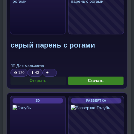
серый парень с рогами
🧍‍♂️ Для мальчиков
👁 120
⬇ 43
★ —
Открыть
Скачать
3D
РАЗВЕРТКА