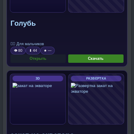
Голубь
🧍‍♂️ Для мальчиков
👁 80
⬇ 44
★ —
Открыть
Скачать
3D
РАЗВЕРТКА