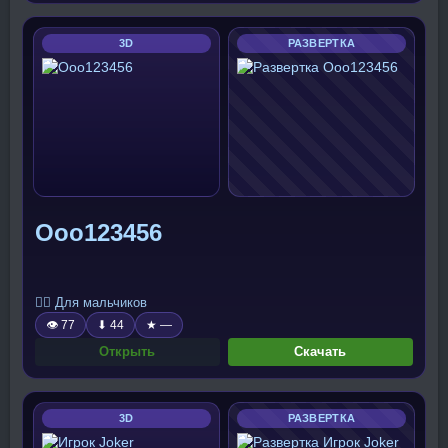
3D
РАЗВЕРТКА
Ооо123456
🧍‍♂️ Для мальчиков
👁 77
⬇ 44
★ —
Открыть
Скачать
3D
РАЗВЕРТКА