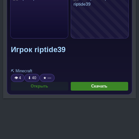
Игрок riptide39
⛏️ Minecraft
👁 4
⬇ 40
★ —
Открыть
Скачать