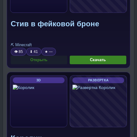
Стив в фейковой броне
⛏️ Minecraft
👁 85
⬇ 41
★ —
Открыть
Скачать
3D
РАЗВЕРТКА