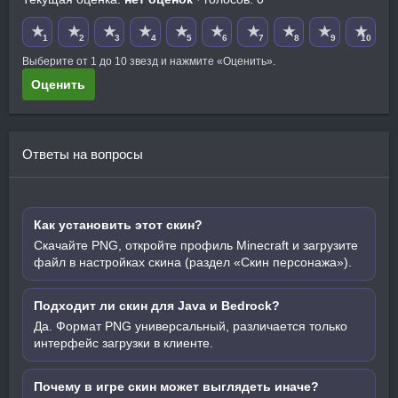
★
★
★
★
★
★
★
★
★
★
1
2
3
4
5
6
7
8
9
10
Выберите от 1 до 10 звезд и нажмите «Оценить».
Оценить
Ответы на вопросы
Как установить этот скин?
Скачайте PNG, откройте профиль Minecraft и загрузите
файл в настройках скина (раздел «Скин персонажа»).
Подходит ли скин для Java и Bedrock?
Да. Формат PNG универсальный, различается только
интерфейс загрузки в клиенте.
Почему в игре скин может выглядеть иначе?