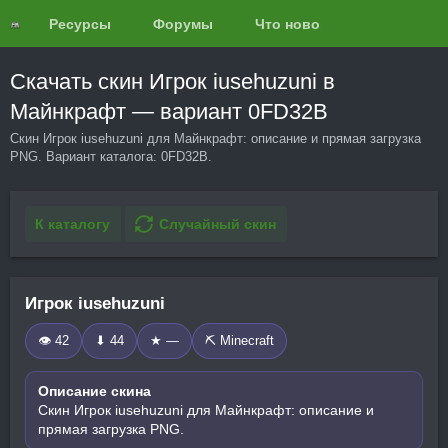
Ресурсы
Форумы
Что нового?
Обзоры
Скачать скин Игрок iusehuzuni в
Майнкрафт — вариант 0FD32B
Скин Игрок iusehuzuni для Майнкрафт: описание и прямая загрузка
PNG. Вариант каталога: 0FD32B.
К каталогу
Случайный скин
Игрок iusehuzuni
👁 42
⬇ 44
★ —
⛏️ Minecraft
Описание скина
Скин Игрок iusehuzuni для Майнкрафт: описание и
прямая загрузка PNG.