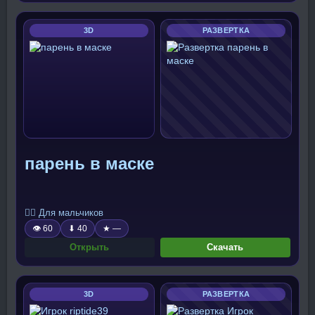
3D
РАЗВЕРТКА
парень в маске
🧍‍♂️ Для мальчиков
👁 60
⬇ 40
★ —
Открыть
Скачать
3D
РАЗВЕРТКА