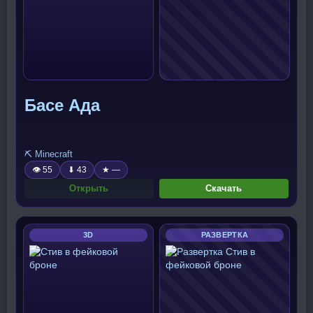
Басе Ада
⛏️ Minecraft
👁 55
⬇ 43
★ —
Открыть
Скачать
3D
РАЗВЕРТКА