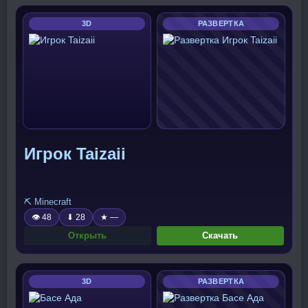
3D
РАЗВЕРТКА
Игрок Taizaii
⛏️ Minecraft
👁 48
⬇ 28
★ —
Открыть
Скачать
3D
РАЗВЕРТКА