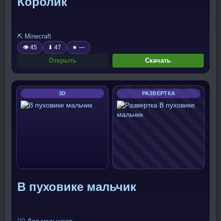
Королик
⛏️ Minecraft
👁 45
⬇ 47
★ —
Открыть
Скачать
3D
РАЗВЕРТКА
В пуховике мальчик