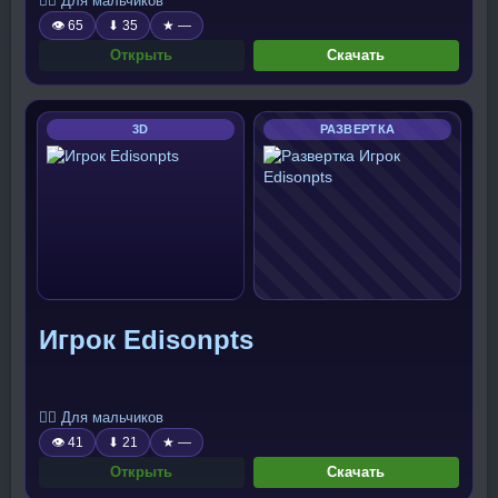
🧍‍♂️ Для мальчиков
👁 65
⬇ 35
★ —
Открыть
Скачать
3D
РАЗВЕРТКА
Игрок Edisonpts
🧍‍♂️ Для мальчиков
👁 41
⬇ 21
★ —
Открыть
Скачать