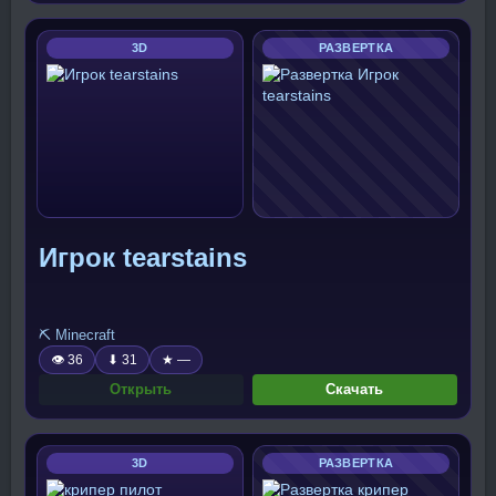
3D
РАЗВЕРТКА
Игрок tearstains
⛏️ Minecraft
👁 36
⬇ 31
★ —
Открыть
Скачать
3D
РАЗВЕРТКА