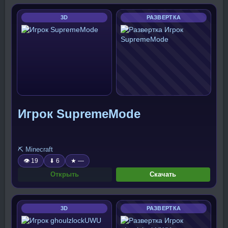
3D
РАЗВЕРТКА
Игрок SupremeMode
⛏️ Minecraft
👁 19
⬇ 6
★ —
Открыть
Скачать
3D
РАЗВЕРТКА