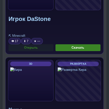
Игрок DaStone
⛏️ Minecraft
👁 17
⬇ 7
★ —
Открыть
Скачать
3D
РАЗВЕРТКА