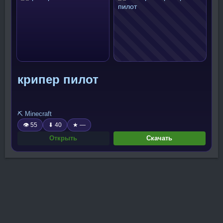
крипер пилот
⛏️ Minecraft
👁 55
⬇ 40
★ —
Открыть
Скачать