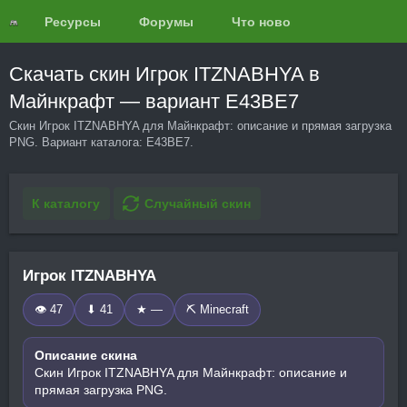
Ресурсы
Форумы
Что нового?
Обзоры
Скачать скин Игрок ITZNABHYA в
Майнкрафт — вариант E43BE7
Скин Игрок ITZNABHYA для Майнкрафт: описание и прямая загрузка
PNG. Вариант каталога: E43BE7.
К каталогу
Случайный скин
Игрок ITZNABHYA
👁 47
⬇ 41
★ —
⛏️ Minecraft
Описание скина
Скин Игрок ITZNABHYA для Майнкрафт: описание и
прямая загрузка PNG.