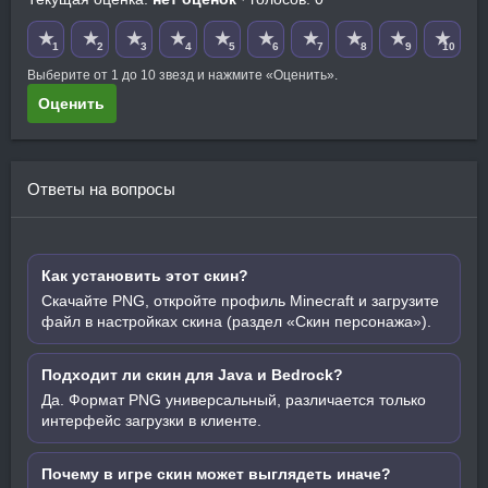
★
★
★
★
★
★
★
★
★
★
1
2
3
4
5
6
7
8
9
10
Выберите от 1 до 10 звезд и нажмите «Оценить».
Оценить
Ответы на вопросы
Как установить этот скин?
Скачайте PNG, откройте профиль Minecraft и загрузите
файл в настройках скина (раздел «Скин персонажа»).
Подходит ли скин для Java и Bedrock?
Да. Формат PNG универсальный, различается только
интерфейс загрузки в клиенте.
Почему в игре скин может выглядеть иначе?