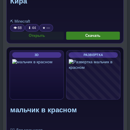
Кира
⛏️ Minecraft
👁 68
⬇ 44
★ —
Открыть
Скачать
3D
РАЗВЕРТКА
мальчик в красном