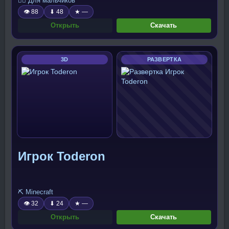
🧍‍♂️ Для мальчиков
👁 88
⬇ 48
★ —
Открыть
Скачать
3D
РАЗВЕРТКА
Игрок Toderon
⛏️ Minecraft
👁 32
⬇ 24
★ —
Открыть
Скачать