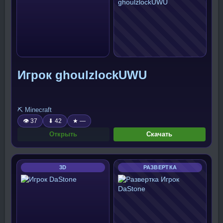
Игрок ghoulzlockUWU
⛏️ Minecraft
👁 37
⬇ 42
★ —
Открыть
Скачать
3D
РАЗВЕРТКА