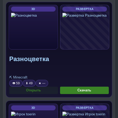
3D
РАЗВЕРТКА
Разноцветка
⛏️ Minecraft
👁 59
⬇ 49
★ —
Открыть
Скачать
3D
РАЗВЕРТКА