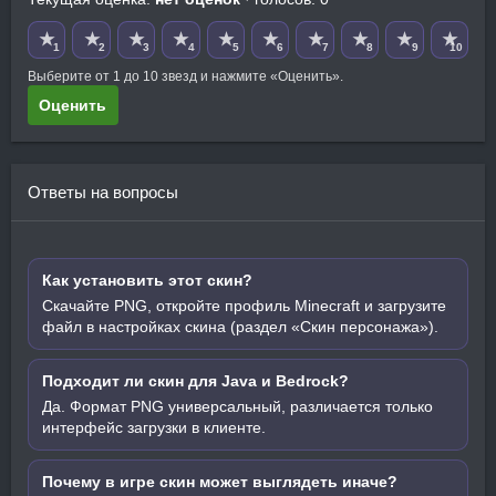
★
★
★
★
★
★
★
★
★
★
1
2
3
4
5
6
7
8
9
10
Выберите от 1 до 10 звезд и нажмите «Оценить».
Оценить
Ответы на вопросы
Как установить этот скин?
Скачайте PNG, откройте профиль Minecraft и загрузите
файл в настройках скина (раздел «Скин персонажа»).
Подходит ли скин для Java и Bedrock?
Да. Формат PNG универсальный, различается только
интерфейс загрузки в клиенте.
Почему в игре скин может выглядеть иначе?