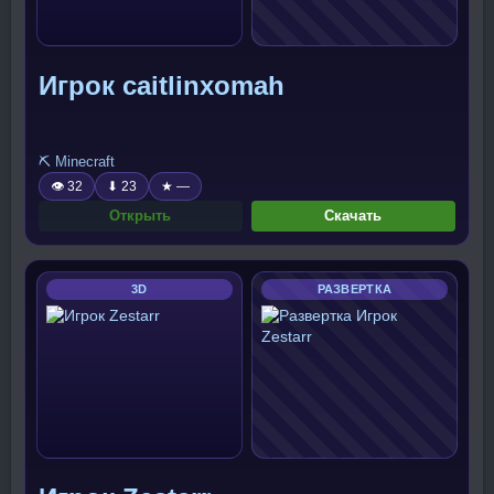
Игрок caitlinxomah
⛏️ Minecraft
👁 32
⬇ 23
★ —
Открыть
Скачать
3D
РАЗВЕРТКА