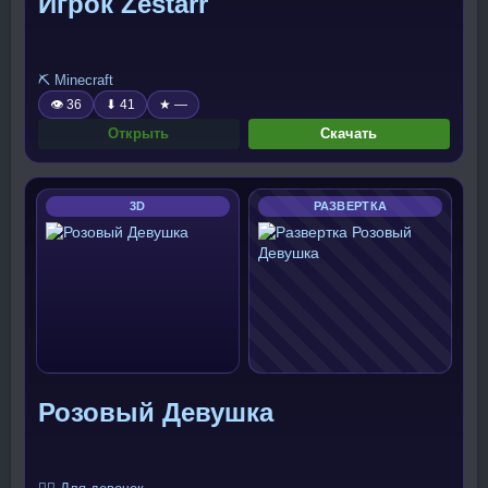
Игрок Zestarr
⛏️ Minecraft
👁 36
⬇ 41
★ —
Открыть
Скачать
3D
РАЗВЕРТКА
Розовый Девушка