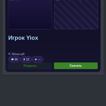
Игрок Yiox
⛏️ Minecraft
👁 36
⬇ 22
★ —
Открыть
Скачать