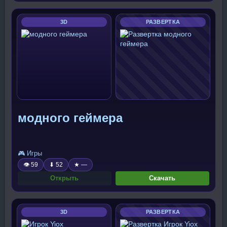
3D
РАЗВЕРТКА
модного геймера
🎮 Игры
👁 59
⬇ 52
★ —
Открыть
Скачать
3D
РАЗВЕРТКА