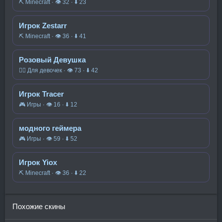
⛏️ Minecraft · 👁 32 · ⬇ 23
Игрок Zestarr
⛏️ Minecraft · 👁 36 · ⬇ 41
Розовый Девушка
🧍‍♀️ Для девочек · 👁 73 · ⬇ 42
Игрок Tracer
🎮 Игры · 👁 16 · ⬇ 12
модного геймера
🎮 Игры · 👁 59 · ⬇ 52
Игрок Yiox
⛏️ Minecraft · 👁 36 · ⬇ 22
Похожие скины