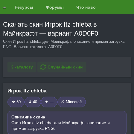
Ресурсы
Форумы
Что нового?
Обзоры
Скачать скин Игрок Itz chleba в
Майнкрафт — вариант A0D0F0
Скин Игрок Itz chleba для Майнкрафт: описание и прямая загрузка
PNG. Вариант каталога: A0D0F0.
К каталогу
Случайный скин
Игрок Itz chleba
👁 50
⬇ 40
★ —
⛏️ Minecraft
Описание скина
Скин Игрок Itz chleba для Майнкрафт: описание и
прямая загрузка PNG.