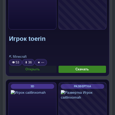
Игрок toerin
⛏️ Minecraft
👁 53
⬇ 36
★ —
Открыть
Скачать
3D
РАЗВЕРТКА