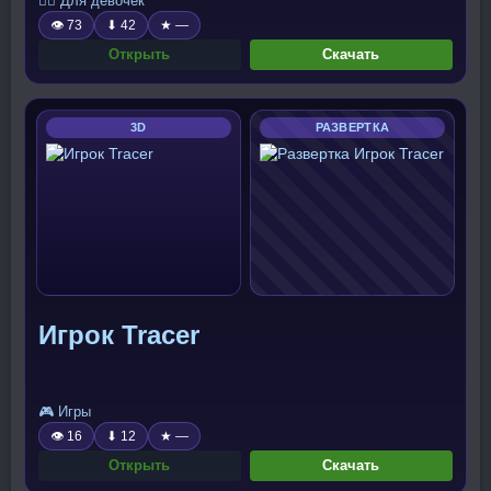
🧍‍♀️ Для девочек
👁 73
⬇ 42
★ —
Открыть
Скачать
3D
РАЗВЕРТКА
Игрок Tracer
🎮 Игры
👁 16
⬇ 12
★ —
Открыть
Скачать