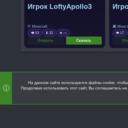
Игрок LoftyApollo3
Игро
⛏️ Minecraft
👾 Монс
👁 53
⬇ 32
★ —
👁 17
Открыть
Скачать
От
На данном сайте используются файлы cookie, чтобы 
Продолжая использовать этот сайт, Вы соглашаетесь н