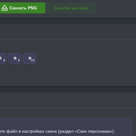
Скачать PNG
Ссылка на скин
★
★
★
8
9
10
ите файл в настройках скина (раздел «Скин персонажа»).