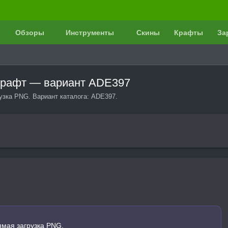
Обзоры
Инструменты
Скины
Крафты
За
нкрафт — вариант ADE397
рузка PNG. Вариант каталога: ADE397.
ямая загрузка PNG.