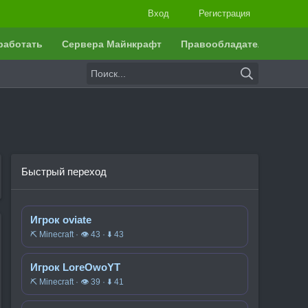
Вход
Регистрация
работать
Сервера Майнкрафт
Правообладателям
Быстрый переход
Игрок oviate
⛏️ Minecraft · 👁 43 · ⬇ 43
Игрок LoreOwoYT
⛏️ Minecraft · 👁 39 · ⬇ 41