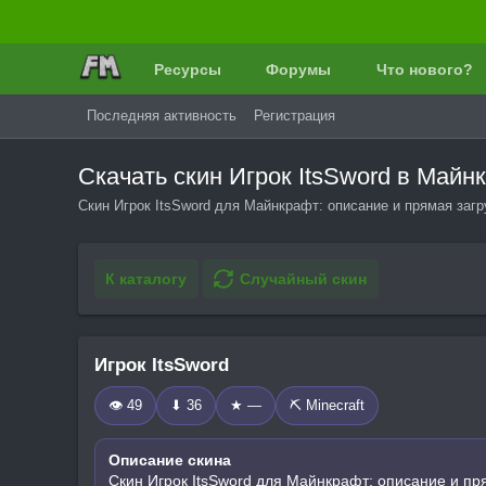
Ресурсы
Форумы
Что нового?
Последняя активность
Регистрация
Скачать скин Игрок ItsSword в Май
Скин Игрок ItsSword для Майнкрафт: описание и прямая заг
К каталогу
Случайный скин
Игрок ItsSword
👁 49
⬇ 36
★ —
⛏️ Minecraft
Описание скина
Скин Игрок ItsSword для Майнкрафт: описание и пр