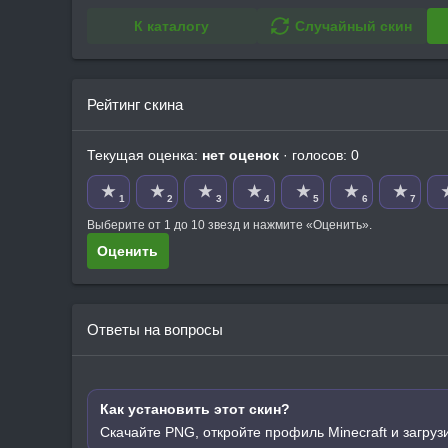
К каталогу
Случайный скин
Рейтинг скина
Текущая оценка:
нет оценок
· голосов: 0
★
★
★
★
★
★
★
1
2
3
4
5
6
7
Выберите от 1 до 10 звезд и нажмите «Оценить».
Оценить
Ответы на вопросы
Как установить этот скин?
Скачайте PNG, откройте профиль Minecraft и загруз