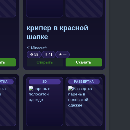
крипер в красной
шапке
⛏️ Minecraft
👁 58
⬇ 41
★ —
ать
Открыть
Скачать
РТКА
3D
РАЗВЕРТКА