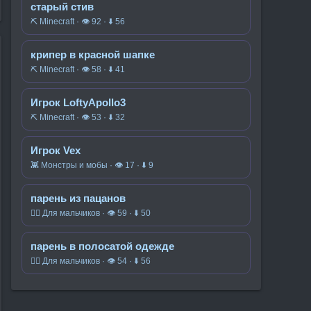
старый стив
⛏️ Minecraft · 👁 92 · ⬇ 56
крипер в красной шапке
⛏️ Minecraft · 👁 58 · ⬇ 41
Игрок LoftyApollo3
⛏️ Minecraft · 👁 53 · ⬇ 32
Игрок Vex
👾 Монстры и мобы · 👁 17 · ⬇ 9
парень из пацанов
🧍‍♂️ Для мальчиков · 👁 59 · ⬇ 50
парень в полосатой одежде
🧍‍♂️ Для мальчиков · 👁 54 · ⬇ 56