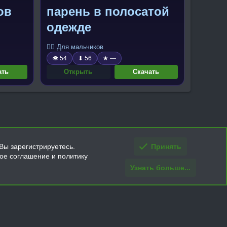
ов
парень в полосатой
одежде
🧍‍♂️ Для мальчиков
👁 54
⬇ 56
★ —
ать
Открыть
Скачать
Вы зарегистрируетесь.
Принять
кое соглашение и политику
Узнать больше...
ти и условия покупки/возврата
Помощь
Главная
R
S
S