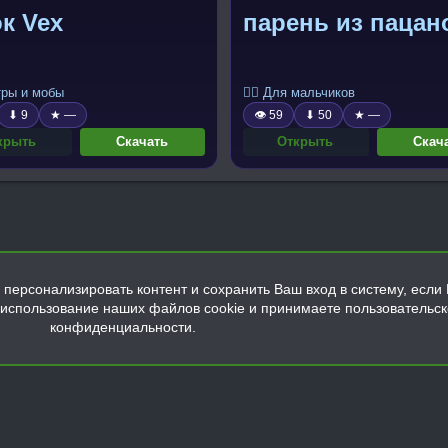
к Vex
парень из пацан
тры и мобы
🧍‍♂️ Для мальчиков
⬇ 9
★ —
👁 59
⬇ 50
★ —
крыть
Скачать
Открыть
Скач
персонализировать контент и сохранить Ваш вход в систему, если 
а использование наших файлов cookie и принимаете пользовательс
конфиденциальности.
Обратная связь
Условия и правила
Политика конфиденциальнос