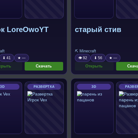
ок LoreOwoYT
старый стив
aft
⛏️ Minecraft
⬇ 41
★ —
👁 92
⬇ 56
★ —
крыть
Скачать
Открыть
Скач
3D
РАЗВЕРТКА
3D
РАЗВЕ