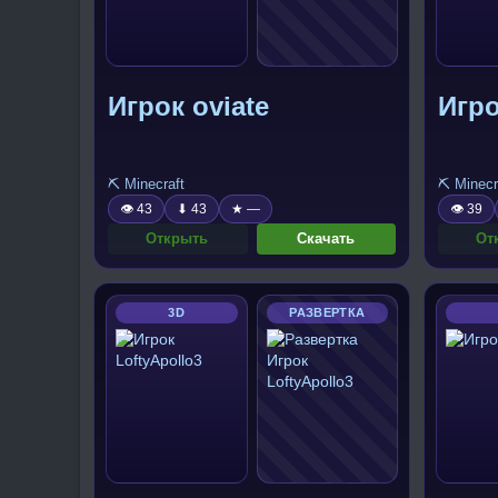
Игрок oviate
Игр
⛏️ Minecraft
⛏️ Minecr
👁 43
⬇ 43
★ —
👁 39
Открыть
Скачать
От
3D
РАЗВЕРТКА