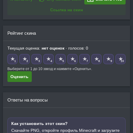
Ссылка на скин
Рейтинг скина
Текущая оценка:
нет оценок
· голосов: 0
★
★
★
★
★
★
★
★
★
★
1
2
3
4
5
6
7
8
9
10
Выберите от 1 до 10 звезд и нажмите «Оценить».
Оценить
Ответы на вопросы
Как установить этот скин?
Скачайте PNG, откройте профиль Minecraft и загрузите