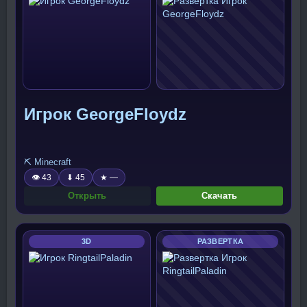
Игрок GeorgeFloydz
⛏️ Minecraft
👁 43
⬇ 45
★ —
Открыть
Скачать
3D
РАЗВЕРТКА