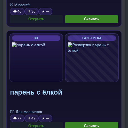
⛏️ Minecraft
👁 46
⬇ 36
★ —
Открыть
Скачать
3D
РАЗВЕРТКА
парень с ёлкой
🧍‍♂️ Для мальчиков
👁 77
⬇ 42
★ —
Открыть
Скачать