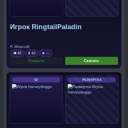
Игрок RingtailPaladin
⛏️ Minecraft
👁 40
⬇ 42
★ —
Открыть
Скачать
3D
РАЗВЕРТКА