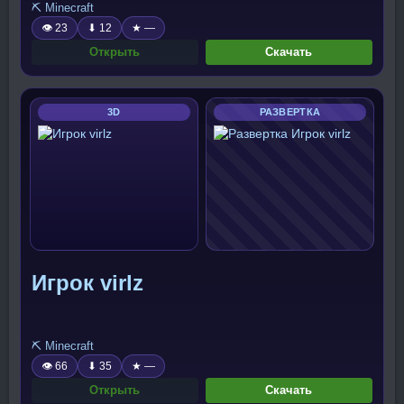
⛏️ Minecraft
👁 23
⬇ 12
★ —
Открыть
Скачать
3D
РАЗВЕРТКА
Игрок virlz
⛏️ Minecraft
👁 66
⬇ 35
★ —
Открыть
Скачать