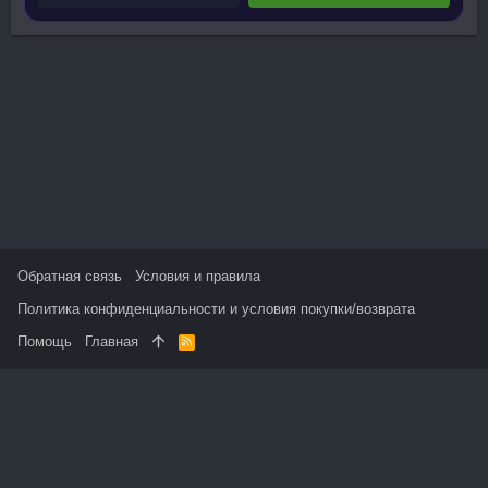
Обратная связь
Условия и правила
Политика конфиденциальности и условия покупки/возврата
Помощь
Главная
R
S
S
На данном сайте используются файлы cookie, чтобы
персонализировать контент и сохранить Ваш вход в систему,
если Вы зарегистрируетесь.
Продолжая использовать этот сайт, Вы соглашаетесь на
использование наших файлов cookie и принимаете
пользовательское соглашение и политику конфиденциальности.