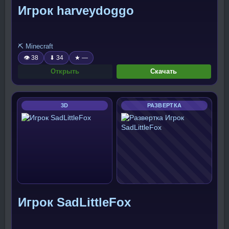
Игрок harveydoggo
⛏️ Minecraft
👁 38
⬇ 34
★ —
Открыть
Скачать
3D
РАЗВЕРТКА
Игрок SadLittleFox