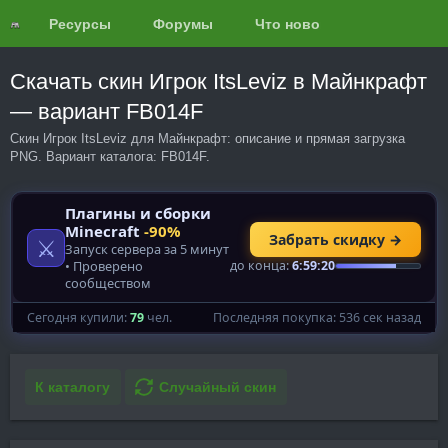
Ресурсы
Форумы
Что нового?
Обзоры
Скачать скин Игрок ItsLeviz в Майнкрафт
— вариант FB014F
Скин Игрок ItsLeviz для Майнкрафт: описание и прямая загрузка
PNG. Вариант каталога: FB014F.
К каталогу
Случайный скин