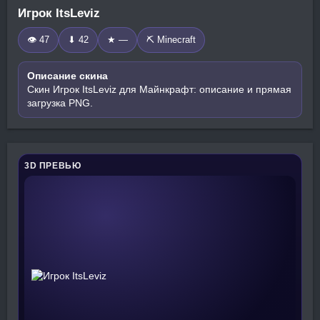
Игрок ItsLeviz
👁 47
⬇ 42
★ —
⛏️ Minecraft
Описание скина
Скин Игрок ItsLeviz для Майнкрафт: описание и прямая
загрузка PNG.
3D ПРЕВЬЮ