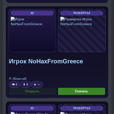
3D
РАЗВЕРТКА
Игрок NoHaxFromGreece
⛏️ Minecraft
👁 4
⬇ 4
★ —
Открыть
Скачать
3D
РАЗВЕРТКА