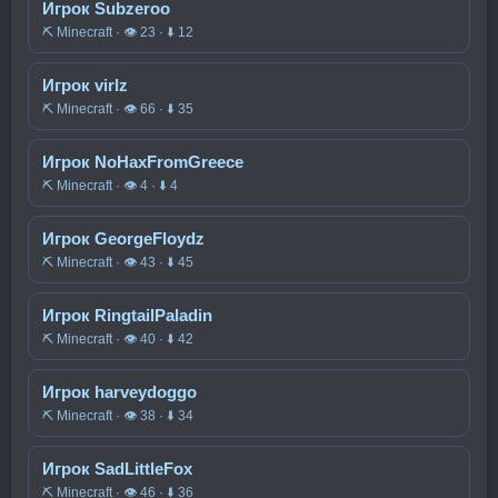
Игрок Subzeroo
⛏️ Minecraft · 👁 23 · ⬇ 12
Игрок virlz
⛏️ Minecraft · 👁 66 · ⬇ 35
Игрок NoHaxFromGreece
⛏️ Minecraft · 👁 4 · ⬇ 4
Игрок GeorgeFloydz
⛏️ Minecraft · 👁 43 · ⬇ 45
Игрок RingtailPaladin
⛏️ Minecraft · 👁 40 · ⬇ 42
Игрок harveydoggo
⛏️ Minecraft · 👁 38 · ⬇ 34
Игрок SadLittleFox
⛏️ Minecraft · 👁 46 · ⬇ 36